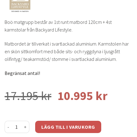
Boö matgrupp består av 1st runt matbord 120cm + 4st
karmstolar från Backyard Lifestyle.
Matbordet är tillverkat i svartlackad aluminium. Karmstolen har
en skön sittkomfort med både sits- och ryggdyna i ljusgrått
olifintyg/ teakarmstöd/ stomme i svartlackad aluminium.
Begränsat antal!
Det
Det
17.195
kr
10.995
kr
ursprungliga
nuvar
priset
priset
Boö matgrupp mängd
LÄGG TILL I VARUKORG
var:
är: