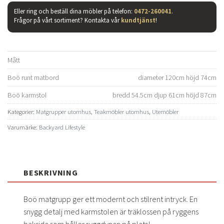
17.195 kr.
10.995
Eller ring och beställ dina möbler på telefon:
0472-260041
.
Frågor på vårt sortiment? Kontakta vår
kundtjänst
!
Mått
Boö runt matbord
diameter 120cm höjd 74cm
Boö karmstol
bredd 54.5cm djup 61cm höjd 87cm
Kategorier:
Matgrupper utomhus
,
Teakmöbler utomhus
,
Utemöbler
Varumärke:
Backyard Lifestyle
BESKRIVNING
Boö matgrupp ger ett modernt och stilrent intryck. En
snygg detalj med karmstolen är träklossen på ryggens
baksida som håller ryggdynan på plats!