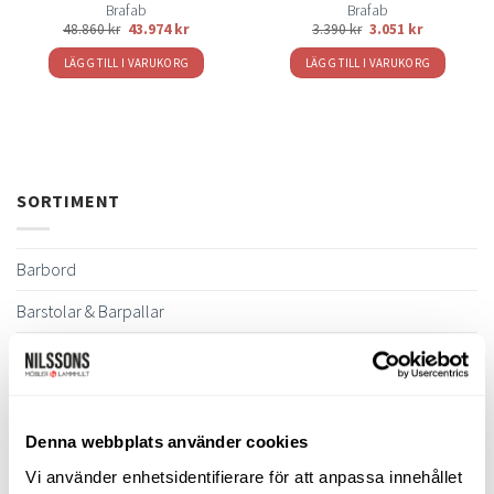
Brafab
Brafab
48.860
kr
43.974
kr
3.390
kr
3.051
kr
LÄGG TILL I VARUKORG
LÄGG TILL I VARUKORG
SORTIMENT
Barbord
Barstolar & Barpallar
Belysning
Bokhyllor
Byråer
Denna webbplats använder cookies
Bäddsoffor
Vi använder enhetsidentifierare för att anpassa innehållet