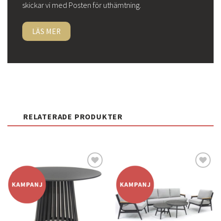
skickar vi med Posten för uthämtning.
LÄS MER
RELATERADE PRODUKTER
Lägg
Lägg
till i
till i
önskelistan
önskelistan