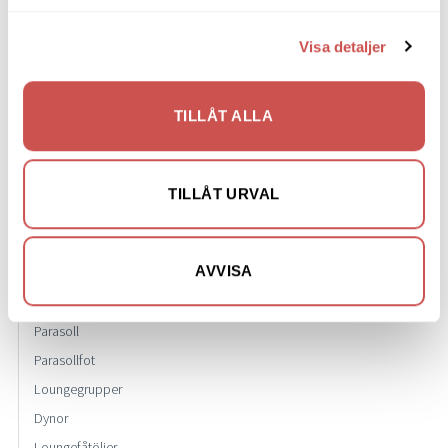
Soffor
Visa detaljer
Skrivbord
Skänkar & Sideboards
TILLÅT ALLA
Stolar
Sängar
TILLÅT URVAL
Sängbord & Gavlar
TV-bänkar
AVVISA
Utemöbler
Parasoll
Parasollfot
Loungegrupper
Dynor
Loungefåtöljer