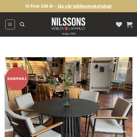
Skip
Vi firar 100 år –
läs vår jubileumskatalog!
to
content
Lägg
till i
önskelistan