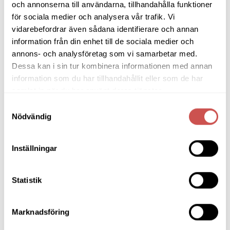
och annonserna till användarna, tillhandahålla funktioner
Bänkar & Pallar
för sociala medier och analysera vår trafik. Vi
vidarebefordrar även sådana identifierare och annan
Fåtöljer
information från din enhet till de sociala medier och
Hallmöbler
annons- och analysföretag som vi samarbetar med.
Dessa kan i sin tur kombinera informationen med annan
Inredning
information som du har tillhandahållit eller som de har
Ljusbelysta Glastavlor
samlat in när du har använt deras tjänster.
Samtyckesval
Matbord & Köksbord
Nödvändig
Matgrupper
Mattor
Inställningar
Möbelvård
Statistik
Pinnsoffor
Prissänkta utställningsmöbler
Marknadsföring
Soffbord