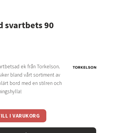
d svartbets 90
artbetsad ek från Torkelson.
iker bland vårt sortiment av
lärt bord med en stilren och
ningshylla!
 90 mängd
ILL I VARUKORG