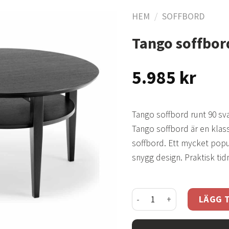
HEM
/
SOFFBORD
Tango soffbor
Lägg
till i
5.985
kr
önskelistan
Tango soffbord runt 90 sv
Tango soffbord är en klass
soffbord. Ett mycket popu
snygg design. Praktisk tid
Tango soffbord svartbets
LÄGG T