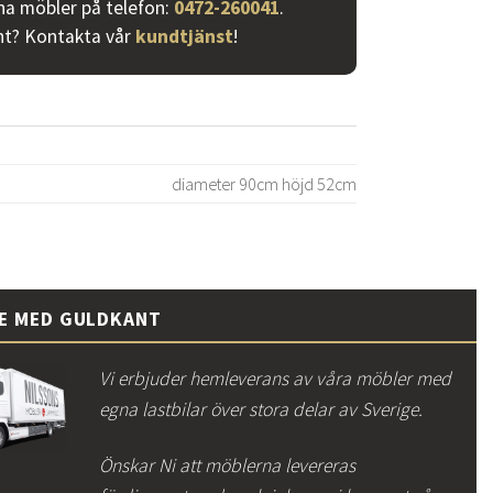
ina möbler på telefon:
0472-260041
.
nt? Kontakta vår
kundtjänst
!
diameter 90cm höjd 52cm
CE MED GULDKANT
Vi erbjuder hemleverans av våra möbler med
egna lastbilar över stora delar av Sverige.
Önskar Ni att möblerna levereras