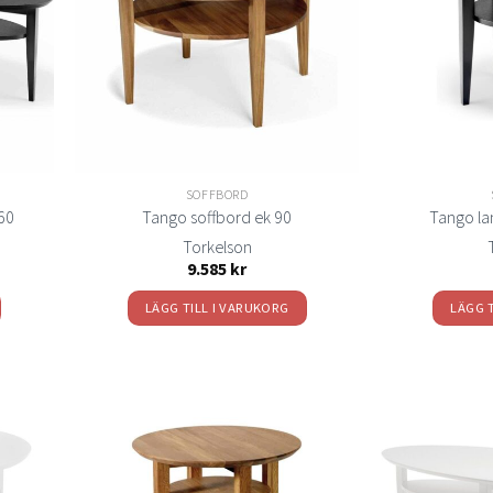
elistan
önskelistan
SOFFBORD
60
Tango soffbord ek 90
Tango la
Torkelson
9.585
kr
LÄGG TILL I VARUKORG
LÄGG 
Lägg
Lägg
ill i
till i