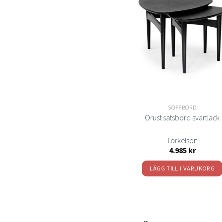
Lägg
till i
t
önskelistan
önsk
SOFFBORD
SOFFBORD
Como soffbord ovalt
Orust satsbord svartlack
Signera of Sweden
Torkelson
15.820
kr
4.985
kr
LÄGG TILL I VARUKORG
LÄGG TILL I VARUKORG