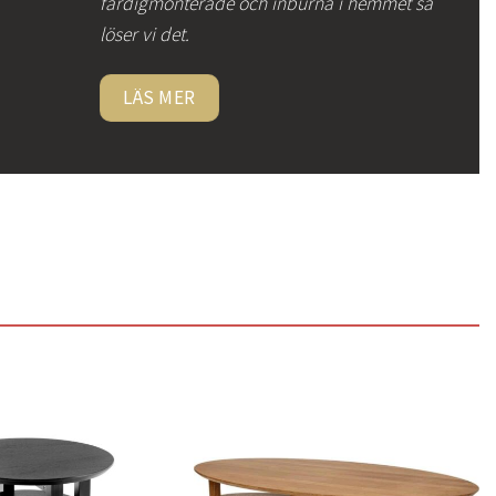
färdigmonterade och inburna i hemmet så
löser vi det.
LÄS MER
Lägg
Lägg
till i
till i