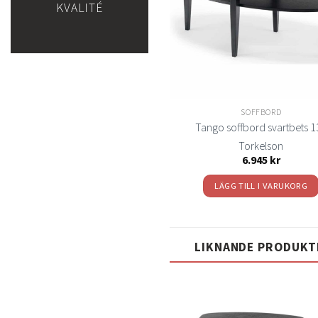
KVALITÉ
SOFFBORD
Tango soffbord svartbets 1
Torkelson
6.945
kr
LÄGG TILL I VARUKORG
LIKNANDE PRODUKT