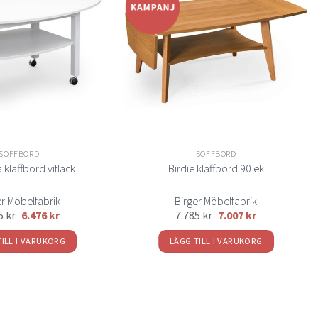
Lägg
Lägg
till i
till i
önskelistan
önskelistan
SOFFBORD
SOFFBORD
klaffbord vitlack
Birdie klaffbord 90 ek
er Möbelfabrik
Birger Möbelfabrik
95
kr
6.476
kr
7.785
kr
7.007
kr
TILL I VARUKORG
LÄGG TILL I VARUKORG