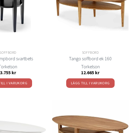
önskelistan
önskelistan
SOFFBORD
SOFFBORD
mpbord svartbets
Tango soffbord ek 160
Torkelson
Torkelson
3.755
kr
12.665
kr
TILL I VARUKORG
LÄGG TILL I VARUKORG
Lägg
Lägg
till i
till i