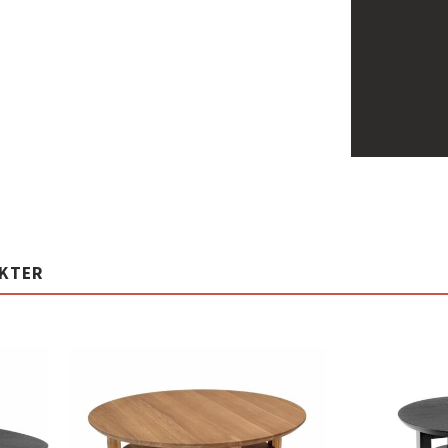
UKTER
Lägg
Lägg
ill i
till i