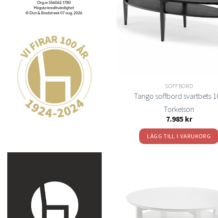
önsk
SOFFBORD
Tango soffbord svartbets 1
Torkelson
7.985
kr
LÄGG TILL I VARUKORG
t