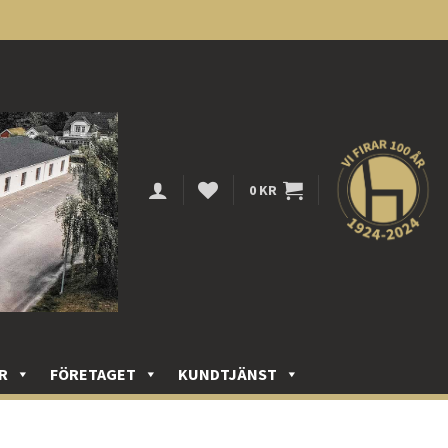
0
KR
R
FÖRETAGET
KUNDTJÄNST