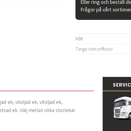
Eller ring och beställ d
Frågor på vårt sortime
Mått
Tango runt soffbord
SERVI
jad ek, vitoljad ek, vitoljad ek,
tsad ek. Välj mellan olika storlekar