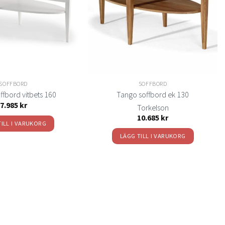
önskelistan
önskelistan
SOFFBORD
SOFFBORD
ffbord vitbets 160
Tango soffbord ek 130
7.985
kr
Torkelson
10.685
kr
TILL I VARUKORG
LÄGG TILL I VARUKORG