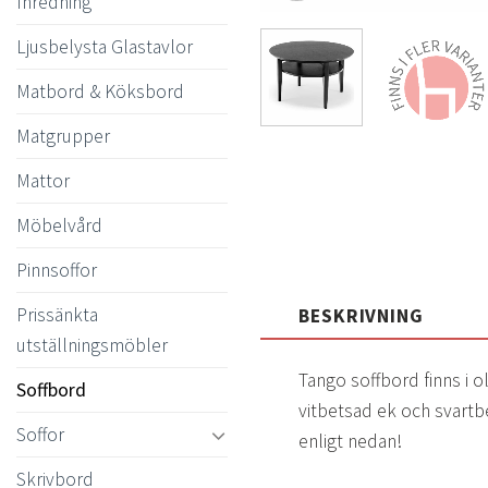
Inredning
Ljusbelysta Glastavlor
Matbord & Köksbord
Matgrupper
Mattor
Möbelvård
Pinnsoffor
Prissänkta
BESKRIVNING
utställningsmöbler
Tango soffbord finns i ol
Soffbord
vitbetsad ek och svartbe
Soffor
enligt nedan!
Skrivbord