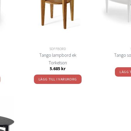
elistan
önskelistan
SOFFBORD
0
Tango lampbord ek
Tango so
Torkelson
5.685
kr
LÄGG 
LÄGG TILL I VARUKORG
Lägg
ill i
elistan