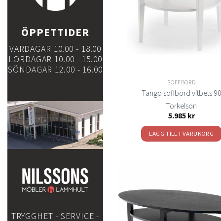
önsk
ÖPPETTIDER
VARDAGAR 10.00 - 18.00
LÖRDAGAR 10.00 - 15.00
SÖNDAGAR 12.00 - 16.00
SOFFBORD
Tango soffbord vitbets 9
Torkelson
5.985
kr
LÄGG TILL I VARUKORG
t
TRYGGHET - SERVICE -
önsk