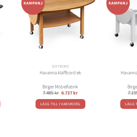
Lägg
Lägg
ill i
till i
elistan
önskelistan
SOFFBORD
Havanna klaffbord ek
Havanna 
Birger Möbelfabrik
Birg
7.485
kr
6.737
kr
7.1
LÄGG TILL I VARUKORG
LÄGG 