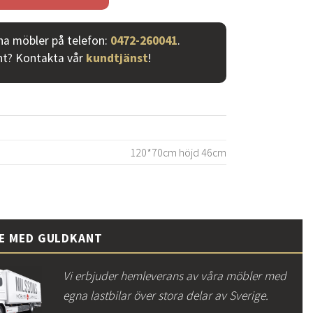
ina möbler på telefon:
0472-260041
.
nt? Kontakta vår
kundtjänst
!
120*70cm höjd 46cm
CE MED GULDKANT
Vi erbjuder hemleverans av våra möbler med
egna lastbilar över stora delar av Sverige.