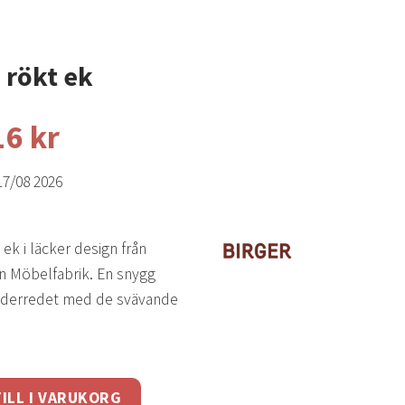
 rökt ek
16
kr
17/08 2026
 ek i läcker design från
n Möbelfabrik. En snygg
underredet med de svävande
ngd
ILL I VARUKORG