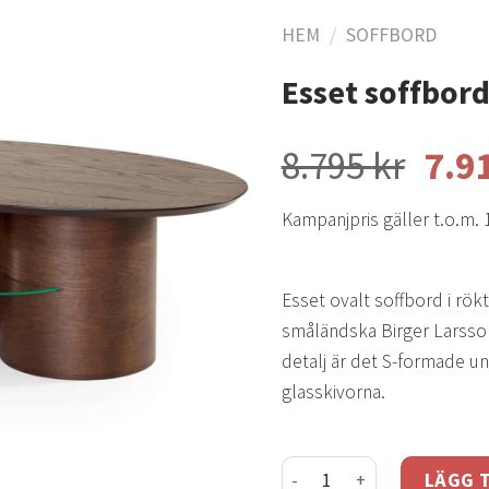
HEM
/
SOFFBORD
Esset soffbord
Lägg
till i
8.795
kr
7.9
önskelistan
Kampanjpris gäller t.o.m. 
Esset ovalt soffbord i rökt
småländska Birger Larsso
detalj är det S-formade 
glasskivorna.
Esset soffbord rökt ek mä
LÄGG T