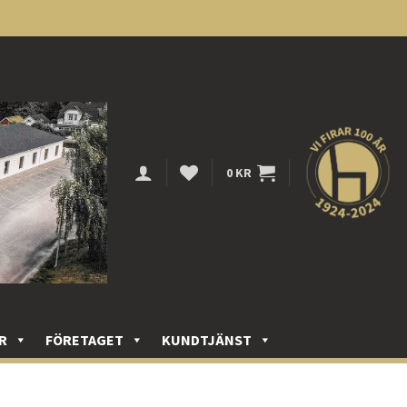
0
KR
R
FÖRETAGET
KUNDTJÄNST