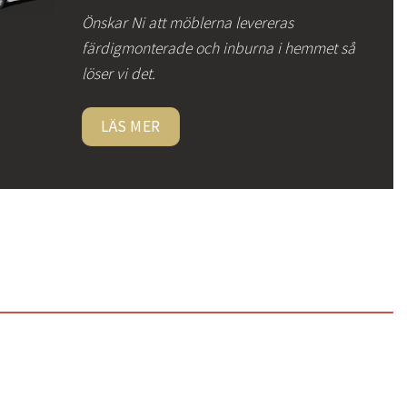
Önskar Ni att möblerna levereras
färdigmonterade och inburna i hemmet så
löser vi det.
LÄS MER