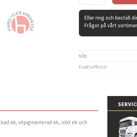
Eller ring och beställ d
Frågor på vårt sortime
Mått
Esset soffbord
SERVI
ackad ek, vitpigmenterad ek, rökt ek och