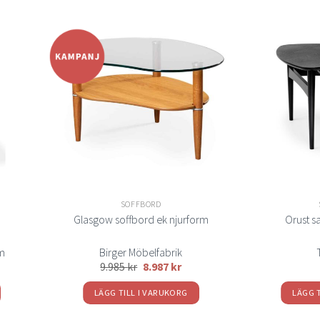
Lägg
Lägg
ill i
till i
elistan
önskelistan
SOFFBORD
Glasgow soffbord ek njurform
Orust s
rm
Birger Möbelfabrik
9.985
kr
8.987
kr
LÄGG TILL I VARUKORG
LÄGG 