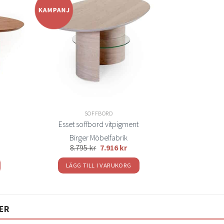
Lägg
Lägg
ill i
till i
elistan
önskelistan
SOFFBORD
Esset soffbord vitpigment
Birger Möbelfabrik
8.795
kr
7.916
kr
LÄGG TILL I VARUKORG
ER