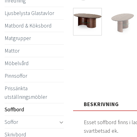
Inredning
Ljusbelysta Glastavlor
Matbord & Köksbord
Matgrupper
Mattor
Möbelvård
Pinnsoffor
Prissänkta
utställningsmöbler
BESKRIVNING
Soffbord
Soffor
Esset soffbord finns i l
svartbetsad ek.
Skrivbord