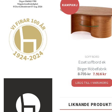
t
önsk
SOFFBORD
Esset soffbord ek
Birger Möbelfabrik
8.795
kr
7.916
kr
LÄGG TILL I VARUKORG
LIKNANDE PRODUKT