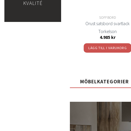
KVALITÉ
SOFFBORD
SOFFBORD
se soffbord ellips björk/ kalksten
Orust satsbord svartlack
G.A.D.
Torkelson
29.900
kr
4.985
kr
LÄGG TILL I VARUKORG
LÄGG TILL I VARUKORG
MÖBELKATEGORIER