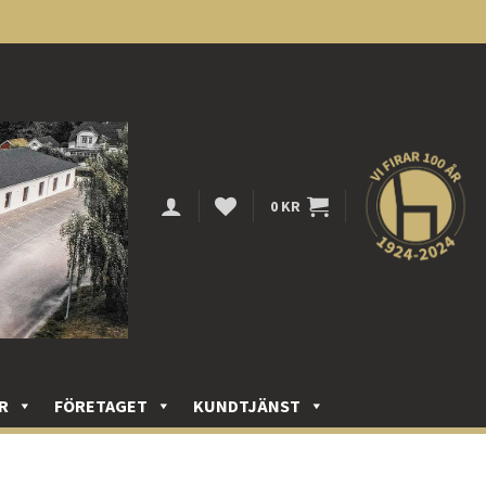
0
KR
R
FÖRETAGET
KUNDTJÄNST