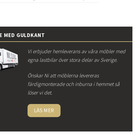
CE MED GULDKANT
Vi erbjuder hemleverans av våra möbler med
egna lastbilar över stora delar av Sverige.
Önskar Ni att möblerna levereras
färdigmonterade och inburna i hemmet så
löser vi det.
LÄS MER