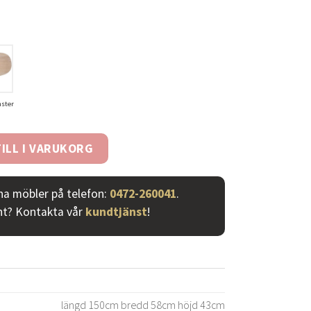
nster
terad ek mängd
ILL I VARUKORG
ina möbler på telefon:
0472-260041
.
nt? Kontakta vår
kundtjänst
!
längd 150cm bredd 58cm höjd 43cm