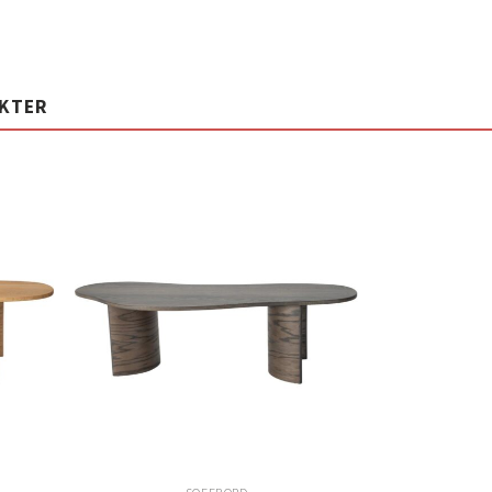
UKTER
Lägg
Lägg
ill i
till i
elistan
önskelistan