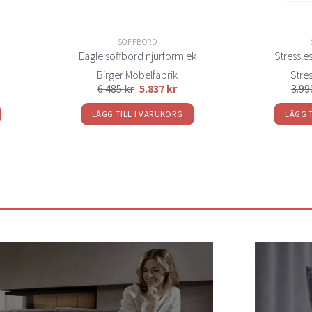
SOFFBORD
Eagle soffbord njurform ek
Stressles
Birger Möbelfabrik
Stre
6.485
kr
5.837
kr
3.9
LÄGG TILL I VARUKORG
LÄGG 