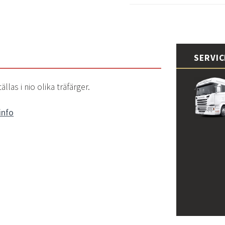
SERVI
las i nio olika träfärger.
info