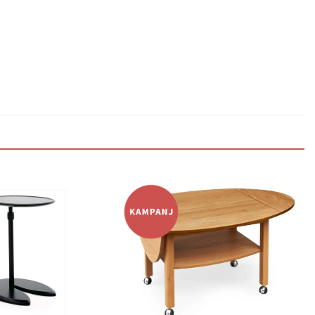
Lägg
Lägg
till i
till i
önskelistan
önskelistan