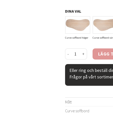
DINA VAL
Curve soffbord höger
Curve soffbord vä
Curve soffbord vitpigmen
LÄGG T
Eller ring och beställ d
Frågor på vårt sortime
Mått
Curve soffbord