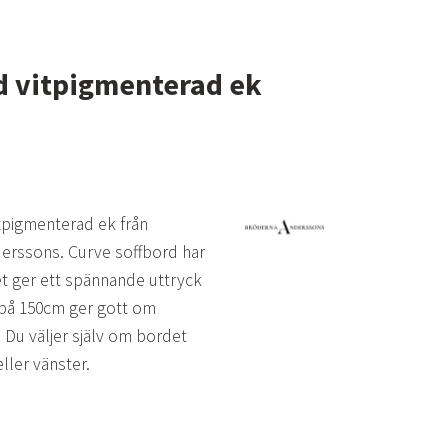
d vitpigmenterad ek
itpigmenterad ek från
rssons. Curve soffbord har
t ger ett spännande uttryck
på 150cm ger gott om
 Du väljer själv om bordet
eller vänster.