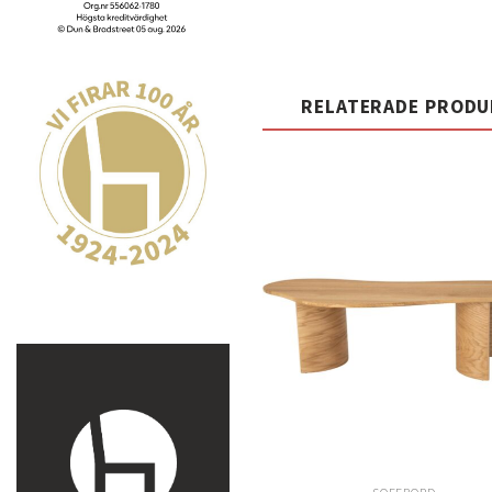
RELATERADE PROD
t
önsk