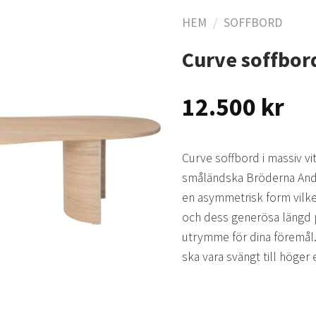
HEM
/
SOFFBORD
Curve soffbor
Lägg
till i
12.500
kr
önskelistan
Curve soffbord i massiv v
småländska Bröderna Ande
en asymmetrisk form vilke
och dess generösa längd 
utrymme för dina föremål.
ska vara svängt till höger 