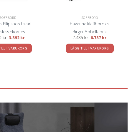
SOFFBORD
SOFFBORD
s Ellipsbord svart
Havanna klaffbord ek
ssless Ekornes
Birger Möbelfabrik
90
kr
3.392
kr
7.485
kr
6.737
kr
TILL I VARUKORG
LÄGG TILL I VARUKORG