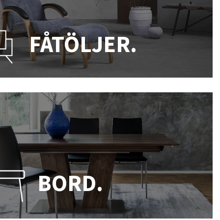
FÅTÖLJER.
BORD.