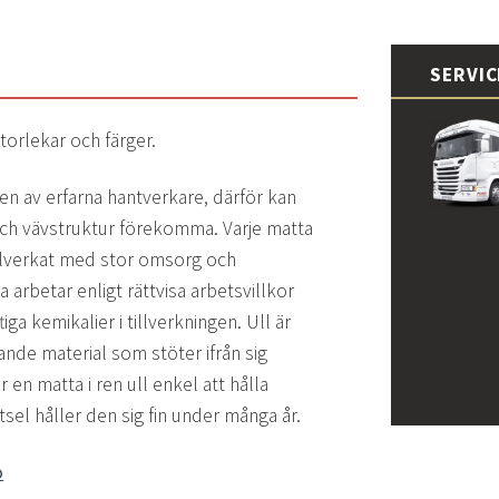
SERVI
storlekar och färger.
dien av erfarna hantverkare, därför kan
och vävstruktur förekomma. Varje matta
tillverkat med stor omsorg och
 arbetar enligt rättvisa arbetsvillkor
iga kemikalier i tillverkningen. Ull är
rande material som stöter ifrån sig
 en matta i ren ull enkel att hålla
sel håller den sig fin under många år.
o