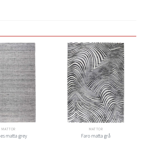
Lägg
Lägg
till i
till i
önskelistan
önskelistan
MATTOR
MATTOR
es matta grey
Faro matta grå