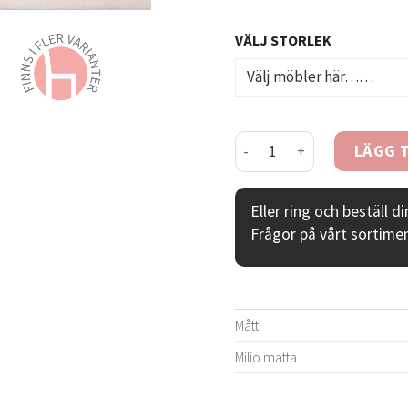
VÄLJ STORLEK
Milio matta grön mängd
LÄGG T
Eller ring och beställ d
Frågor på vårt sortime
Mått
Milio matta