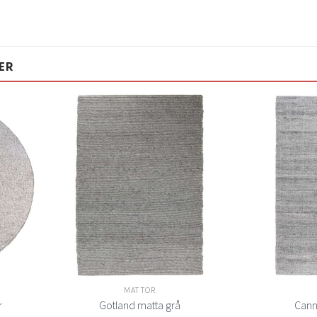
ER
Lägg
Lägg
ill i
till i
elistan
önskelistan
MATTOR
r
Gotland matta grå
Cann