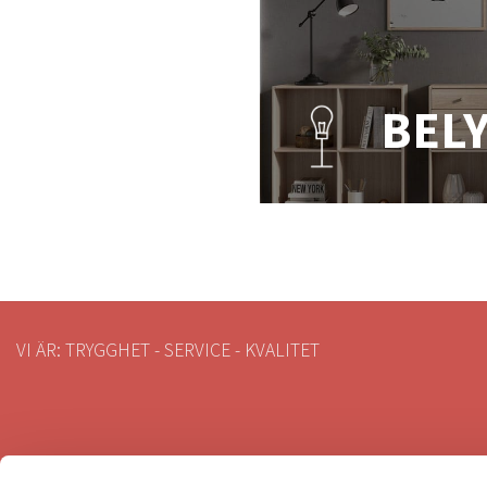
BEL
VI ÄR: TRYGGHET - SERVICE - KVALITET