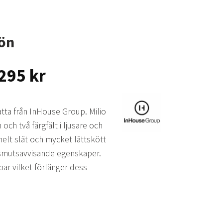
rön
Prisintervall:
.295
kr
3.995 kr
till
atta från InHouse Group. Milio
6.295 kr
och två färgfält i ljusare och
helt slät och mycket lättskött
t smutsavvisande egenskaper.
r vilket förlänger dess