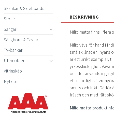
Skänkar & Sideboards
BESKRIVNING
Stolar
Sängar
Milio matta finns i flera 
Sängbord & Gavlar
Milio vävs för hand i In
TV-bänkar
små skillnader i nyans 
är ett unikt exemplar, 
Utemöbler
yrkesskicklighet. Vävarna
Vitrinskåp
och det används inga gift
ett naturligt självrengö
Nyheter
smuts och fukt. Därför är
fräsch och med rätt sköt
Milio matta produktinf