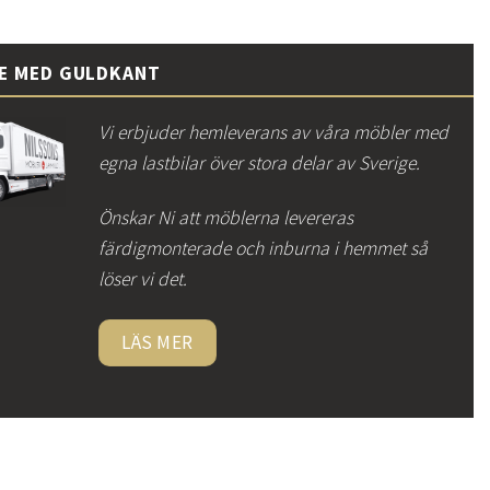
CE MED GULDKANT
Vi erbjuder hemleverans av våra möbler med
egna lastbilar över stora delar av Sverige.
Önskar Ni att möblerna levereras
färdigmonterade och inburna i hemmet så
löser vi det.
LÄS MER