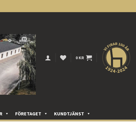
0
KR
R
FÖRETAGET
KUNDTJÄNST