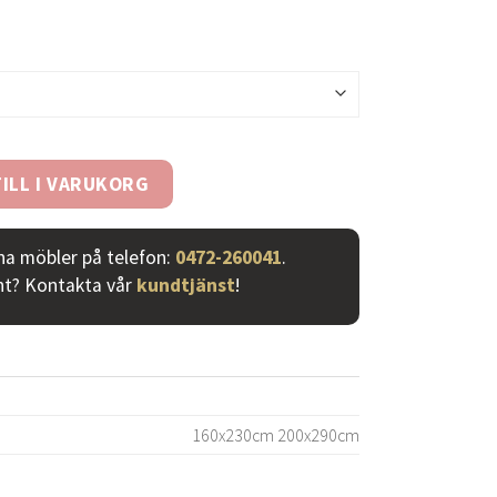
ILL I VARUKORG
ina möbler på telefon:
0472-260041
.
nt? Kontakta vår
kundtjänst
!
160x230cm 200x290cm