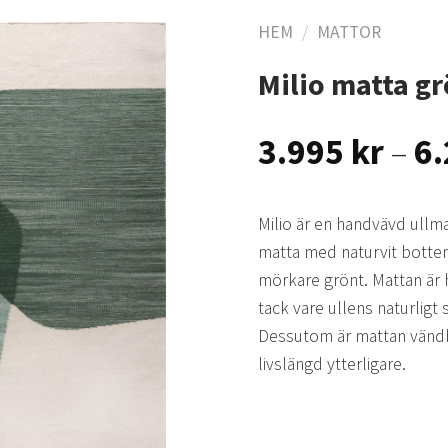
HEM
/
MATTOR
Milio matta g
Lägg
till i
3.995
kr
–
6
önskelistan
Milio är en handvävd ullm
matta med naturvit botten 
mörkare grönt. Mattan är 
tack vare ullens naturlig
Dessutom är mattan vändba
livslängd ytterligare.