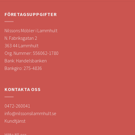
FÖRETAGSUPPGIFTER
Nilssons Möbler i Lammhult
N. Fabriksgatan 2
363 44 Lammhult
Org. Nummer: 556062-1780
Bank: Handelsbanken
Bankgiro: 275-4836
KONTAKTA OSS
0472-260041
info@nilssonsilammhult.se
Kundtjänst
Hitta till oss