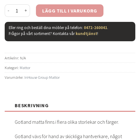
Gotland matta grå mängd
LÄGG TILL I VARUKORG
Eller ring och beställ dina möbler på telefon:
0472-260041
.
Frågor på vårt sortiment? Kontakta vår
kundtjänst
!
Artikelnr:
N/A
Kategori:
Mattor
Varumärke:
InHouse Group Mattor
BESKRIVNING
Gotland matta finns i flera olika storlekar och färger.
Gotland vävs för hand av skickliga hantverkare, något