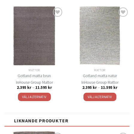
Lägg
Lägg
till i
till i
önskelistan
önskelistan
MATTOR
MATTOR
Gotland matta brun
Gotland matta natur
InHouse Group Mattor
InHouse Group Mattor
Prisintervall:
Prisinterva
2.395
kr
–
11.595
kr
2.395
kr
–
11.595
kr
2.395 kr
2.395 kr
till
till
VÄLJ ALTERNATIV
VÄLJ ALTERNATIV
11.595 kr
11.595 kr
Den
Den
här
här
produkten
produkten
LIKNANDE PRODUKTER
har
har
flera
flera