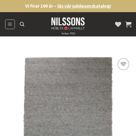
Skip
Vi firar 100 år –
läs vår jubileumskatalog!
to
content
Lägg
till i
önskelistan