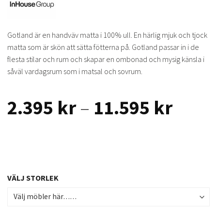
Gotland är en handväv matta i 100% ull. En härlig mjuk och tjock
matta som är skön att sätta fötterna på. Gotland passar in i de
flesta stilar och rum och skapar en ombonad och mysig känsla i
såväl vardagsrum som i matsal och sovrum.
Prisin
2.395
kr
–
11.595
kr
2.395
till
11.59
VÄLJ STORLEK