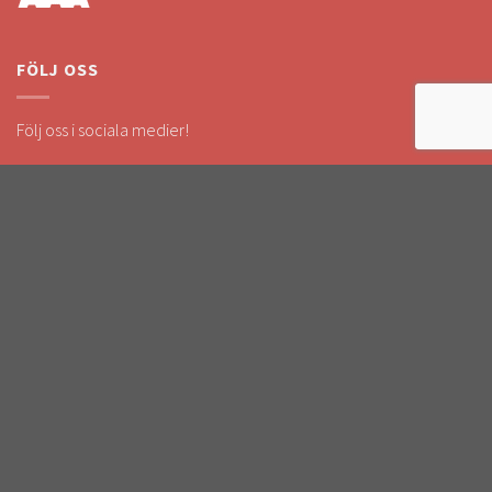
FÖLJ OSS
Följ oss i sociala medier!
Håll dig uppdaterad om kampanjer & nyheter.
SÄKRA BETALNINGAR