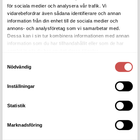
olika
olika
för sociala medier och analysera vår trafik. Vi
Barbord
alternativen
alternativen
vidarebefordrar även sådana identifierare och annan
kan
kan
information från din enhet till de sociala medier och
Barstolar & Barpallar
väljas
väljas
annons- och analysföretag som vi samarbetar med.
på
på
Belysning
Dessa kan i sin tur kombinera informationen med annan
produktsidan
produktsidan
information som du har tillhandahållit eller som de har
Bokhyllor
samlat in när du har använt deras tjänster.
Byråer
Samtyckesval
Nödvändig
Bäddsoffor
Bänkar & Pallar
Inställningar
Fåtöljer
Hallmöbler
Statistik
Inredning
Marknadsföring
Ljusbelysta Glastavlor