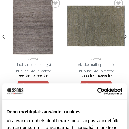
varianter.
varianter.
De
De
olika
olika
Lägg
Lägg
alternativen
alternativen
till i
till i
kan
kan
önskelistan
önskelistan
väljas
väljas
på
på
produktsidan
produktsidan
MATTOR
MATTOR
Lindby matta naturgrå
Abisko matta gold mix
InHouse Group Mattor
InHouse Group Mattor
all:
Prisintervall:
Prisinterval
995
kr
–
5.995
kr
1.775
kr
–
6.595
kr
995 kr
1.775 kr
till
till
VÄLJ ALTERNATIV
VÄLJ ALTERNATIV
5.995 kr
6.595 kr
Den
Den
här
här
produkten
produkten
har
har
Denna webbplats använder cookies
flera
flera
SORTIMENT
Vi använder enhetsidentifierare för att anpassa innehållet
varianter.
varianter.
och annonserna till användarna, tillhandahålla funktioner
De
De