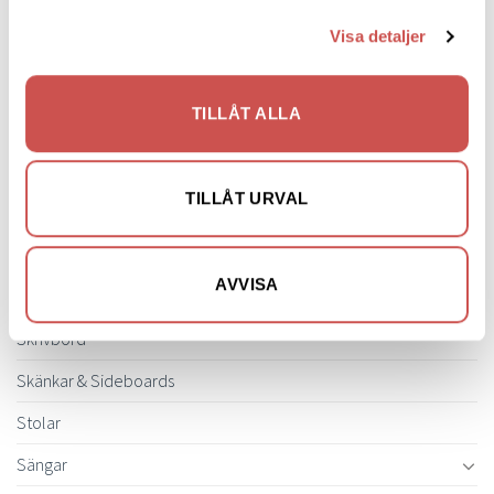
Matbord & Köksbord
Visa detaljer
Matgrupper
Mattor
TILLÅT ALLA
Möbelvård
Pinnsoffor
TILLÅT URVAL
Prissänkta utställningsmöbler
Soffbord
AVVISA
Soffor
Skrivbord
Skänkar & Sideboards
Stolar
Sängar