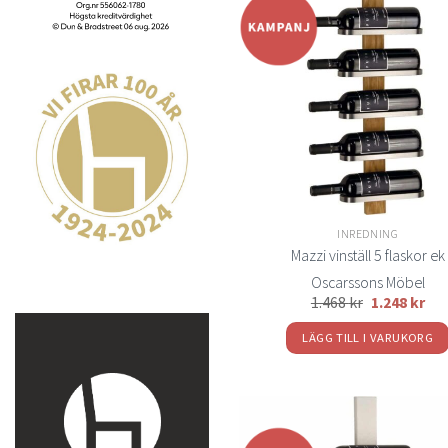
t
önsk
INREDNING
Mazzi vinställ 5 flaskor ek
Oscarssons Möbel
1.468
kr
1.248
kr
LÄGG TILL I VARUKORG