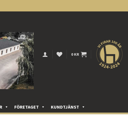
0
KR
R
FÖRETAGET
KUNDTJÄNST