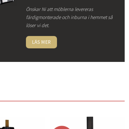
Önskar Ni att möblerna levereras
färdigmonterade och inburna i hemmet så
löser vi det.
LÄS MER