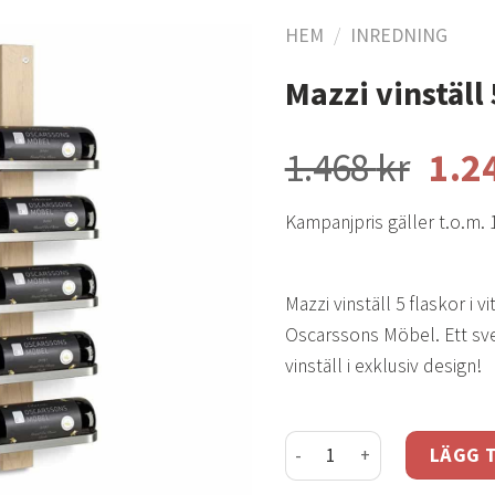
HEM
/
INREDNING
Mazzi vinställ 
Lägg
till i
1.468
kr
1.2
önskelistan
Kampanjpris gäller t.o.m. 
Mazzi vinställ 5 flaskor i vi
Oscarssons Möbel. Ett sve
vinställ i exklusiv design!
Mazzi vinställ 5 flaskor v
LÄGG T