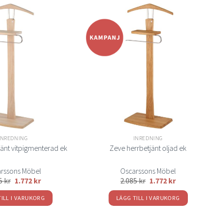
Lägg
Lägg
till i
till i
önskelistan
önskelistan
INREDNING
INREDNING
jänt vitpigmenterad ek
Zeve herrbetjänt oljad ek
rssons Möbel
Oscarssons Möbel
85
kr
1.772
kr
2.085
kr
1.772
kr
TILL I VARUKORG
LÄGG TILL I VARUKORG