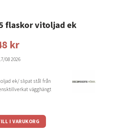
5 flaskor vitoljad ek
48
kr
17/08 2026
toljad ek/ slipat stål från
nsktillverkat vägghängt
itoljad ek mängd
ILL I VARUKORG