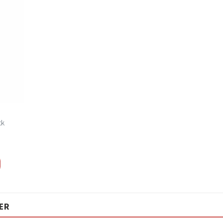
Lägg
ill i
elistan
ck
ER