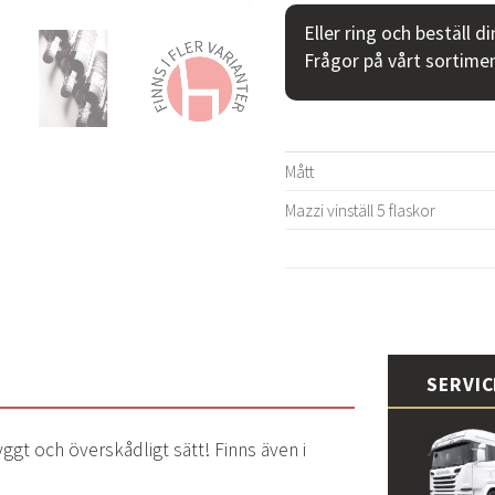
Eller ring och beställ d
Frågor på vårt sortime
Mått
Mazzi vinställ 5 flaskor
SERVI
yggt och överskådligt sätt! Finns även i