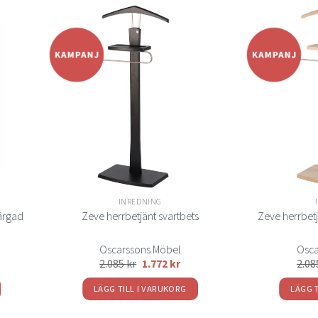
Lägg
Lägg
ill i
till i
elistan
önskelistan
INREDNING
ärgad
Zeve herrbetjänt svartbets
Zeve herrbet
Oscarssons Möbel
Osca
2.085
kr
1.772
kr
2.0
LÄGG TILL I VARUKORG
LÄGG 