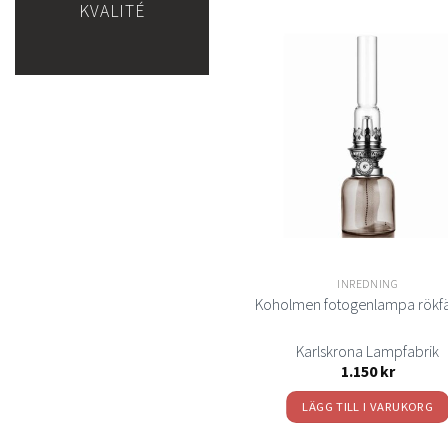
KVALITÉ
Lägg
till i
t
önskelistan
önsk
INREDNING
INREDNING
ammskinnskudde Dark Grey 29
Koholmen fotogenlampa rökf
Skinnwille
Karlskrona Lampfabrik
795
kr
1.150
kr
LÄGG TILL I VARUKORG
LÄGG TILL I VARUKORG