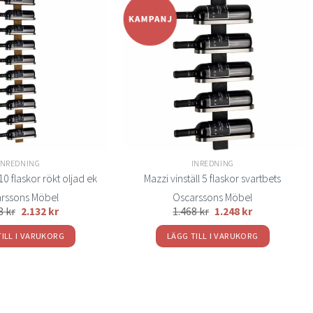
Lägg
Lägg
till i
till i
önskelistan
önskelistan
INREDNING
INREDNING
 10 flaskor rökt oljad ek
Mazzi vinställ 5 flaskor svartbets
rssons Möbel
Oscarssons Möbel
08
kr
2.132
kr
1.468
kr
1.248
kr
TILL I VARUKORG
LÄGG TILL I VARUKORG