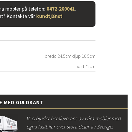
ina möbler på telefon:
0472-260041
.
nt? Kontakta vår
kundtjänst
!
bredd 24.5cm djup 10.5cm
höjd 72cm
CE MED GULDKANT
Vi erbjuder hemleverans av våra möbler med
egna lastbilar över stora delar av Sverige.