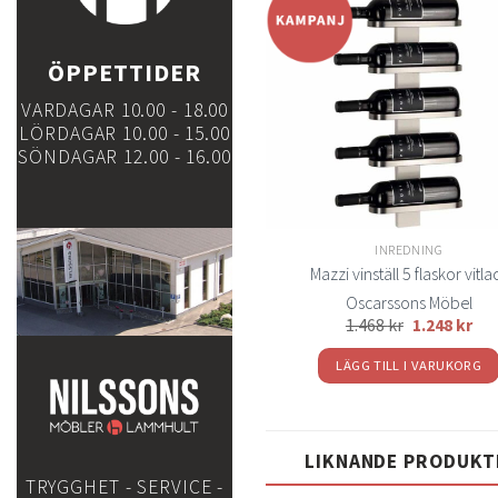
t
ÖPPETTIDER
önsk
VARDAGAR 10.00 - 18.00
LÖRDAGAR 10.00 - 15.00
SÖNDAGAR 12.00 - 16.00
INREDNING
Mazzi vinställ 5 flaskor vitla
Oscarssons Möbel
1.468
kr
1.248
kr
LÄGG TILL I VARUKORG
LIKNANDE PRODUKT
TRYGGHET - SERVICE -