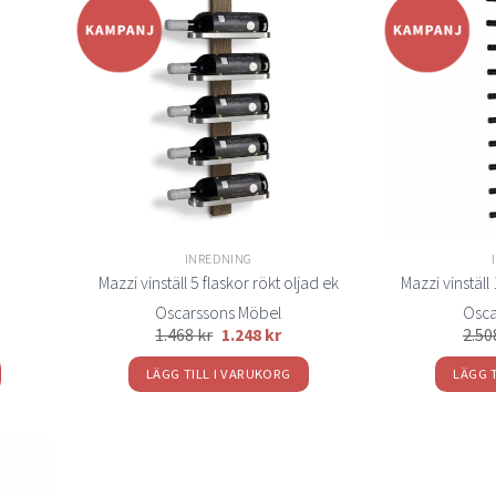
Lägg
Lägg
ill i
till i
elistan
önskelistan
INREDNING
Mazzi vinställ 5 flaskor rökt oljad ek
Mazzi vinställ
Oscarssons Möbel
Osca
1.468
kr
1.248
kr
2.5
LÄGG TILL I VARUKORG
LÄGG 