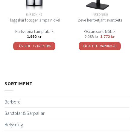
INREDNING
INREDNING
Flaggskär fotogenlampa nickel
Zeve herrbetjänt svartbets
Karlskrona Lampfabrik
Oscarssons Möbel
1.990
kr
2.085
kr
1.772
kr
LÄGG TILL I VARUKORG
LÄGG TILL I VARUKORG
SORTIMENT
Barbord
Barstolar & Barpallar
Belysning