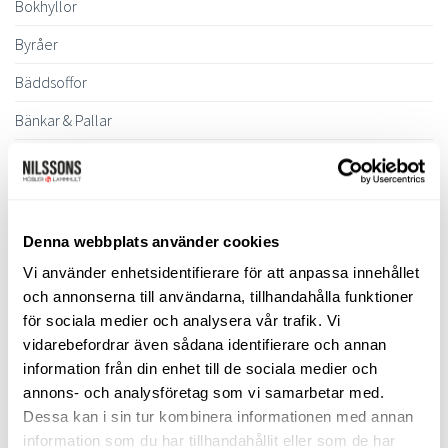
Bokhyllor
Byråer
Bäddsoffor
Bänkar & Pallar
Fåtöljer
Hallmöbler
Inredning
Denna webbplats använder cookies
Ljusbelysta Glastavlor
Vi använder enhetsidentifierare för att anpassa innehållet
och annonserna till användarna, tillhandahålla funktioner
Matbord & Köksbord
för sociala medier och analysera vår trafik. Vi
vidarebefordrar även sådana identifierare och annan
Matgrupper
information från din enhet till de sociala medier och
Mattor
annons- och analysföretag som vi samarbetar med.
Dessa kan i sin tur kombinera informationen med annan
Möbelvård
information som du har tillhandahållit eller som de har