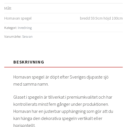
Mått
Hornavan spegel
bredd 59.9cm höjd 100cm
Kategori:
Inredning
Varumärke:
Sesvan
BESKRIVNING
Hornavan spegel är döpt efter Sveriges djupaste sjö
med samma namn.
Glaset i spegeln är tillverkat i premiumkvalitet och har
kontrollerats minst fem gånger under produktionen.
Hornavan har en justerbar upphängning som gör att du
kan hänga den dekorativa spegeln vertikalt eller
horisontellt.