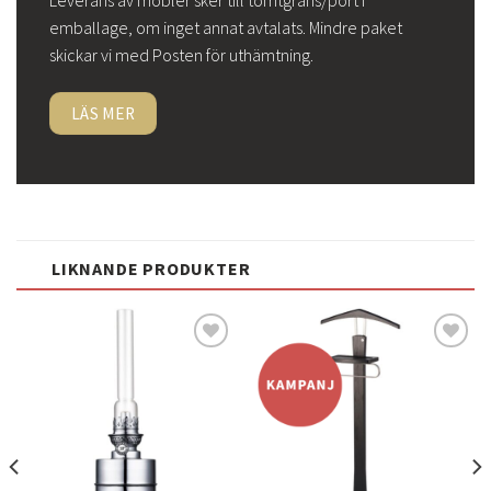
Leverans av möbler sker till tomtgräns/port i
emballage, om inget annat avtalats. Mindre paket
skickar vi med Posten för uthämtning.
LÄS MER
LIKNANDE PRODUKTER
Lägg
Lägg
till i
till i
önskelistan
önskelistan