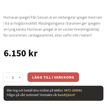
Hornavan spegel från Sesvan är en rektangulär spegel med ram
i trä av högsta kvalitét. Mässingsringarna i träramen ger spegeln
en lyxig känsla. Hornavan spegel är en vacker inredningsdetalj
för sovrummet, vardagsrummet, eller varför inte i hallen?
6.150
kr
Hornavan spegel ek mängd
LÄGG TILL I VARUKORG
Eller ring och beställ dina möbler på telefon:
0472-260041
.
Frågor på vårt sortiment? Kontakta vår
kundtjänst
!