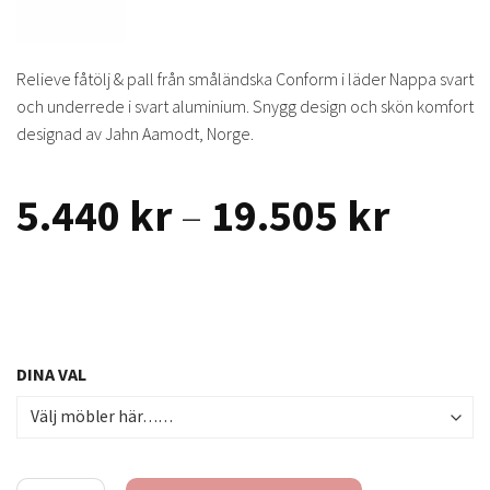
Relieve fåtölj & pall från småländska Conform i läder Nappa svart
och underrede i svart aluminium. Snygg design och skön komfort
designad av Jahn Aamodt, Norge.
Prisin
5.440
kr
–
19.505
kr
5.440
till
19.50
DINA VAL
Relieve fåtölj & pall - läder Nappa svart mängd