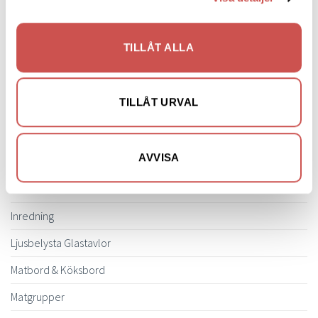
Clubfåtöljer
Fårskinnsfåtöljer
TILLÅT ALLA
Liggfåtöljer
Loungefåtöljer
Reclinerfåtöljer
TILLÅT URVAL
Skinnfåtöljer
Snurrfåtöljer
AVVISA
Tygfåtöljer
Hallmöbler
Inredning
Ljusbelysta Glastavlor
Matbord & Köksbord
Matgrupper