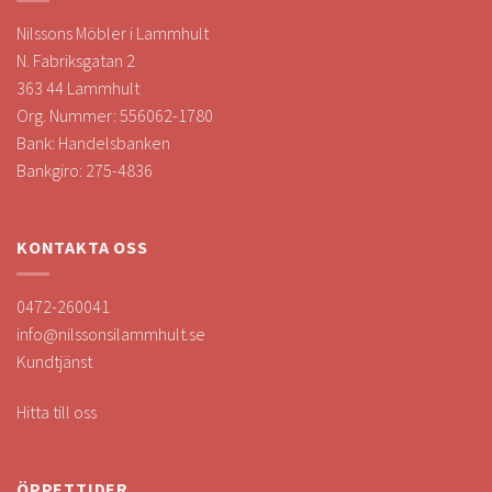
Nilssons Möbler i Lammhult
N. Fabriksgatan 2
363 44 Lammhult
Org. Nummer: 556062-1780
Bank: Handelsbanken
Bankgiro: 275-4836
KONTAKTA OSS
0472-260041
info@nilssonsilammhult.se
Kundtjänst
Hitta till oss
ÖPPETTIDER