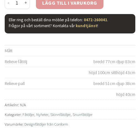
LÄGG TILL I VARUKORG
Eller ring och beställ dina möbler på telefon:
0472-260041
.
Frågor på vårt sortiment? Kontakta vår
kundtjänst
!
Mått
Relieve fåtölj
bredd 77cm djup 83cm
höjd 100cm sitthöjd 43cm
Relieve pall
bredd 51cm djup 38cm
höjd 40cm
Artikelnr:
N/A
Kategorier:
Fåtöljer
,
Nyheter
,
Skinnfåtöljer
,
Snurrfåtöljer
Varumärke:
Designfåtöljer från Conform