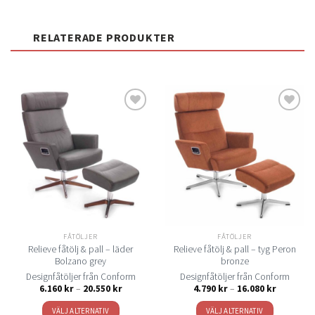
RELATERADE PRODUKTER
Lägg
Lägg
till i
till i
önskelistan
önskelistan
FÅTÖLJER
FÅTÖLJER
Relieve fåtölj & pall – läder
Relieve fåtölj & pall – tyg Peron
Bolzano grey
bronze
Designfåtöljer från Conform
Designfåtöljer från Conform
Prisintervall:
Prisinterva
6.160
kr
–
20.550
kr
4.790
kr
–
16.080
kr
6.160 kr
4.790 kr
till
till
VÄLJ ALTERNATIV
VÄLJ ALTERNATIV