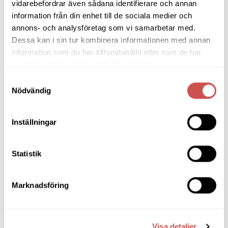
.
Den
Den
vidarebefordrar även sådana identifierare och annan
här
här
information från din enhet till de sociala medier och
produkten
produkten
annons- och analysföretag som vi samarbetar med.
har
har
Dessa kan i sin tur kombinera informationen med annan
flera
flera
information som du har tillhandahållit eller som de har
SORTIMENT
varianter.
varianter.
samlat in när du har använt deras tjänster.
De
De
olika
olika
Samtyckesval
Barbord
alternativen
alternativen
Nödvändig
kan
kan
Barstolar & Barpallar
väljas
väljas
på
på
Inställningar
Belysning
produktsidan
produktsidan
Bokhyllor
Statistik
Byråer
Bäddsoffor
Marknadsföring
Bänkar & Pallar
Fåtöljer
Visa detaljer