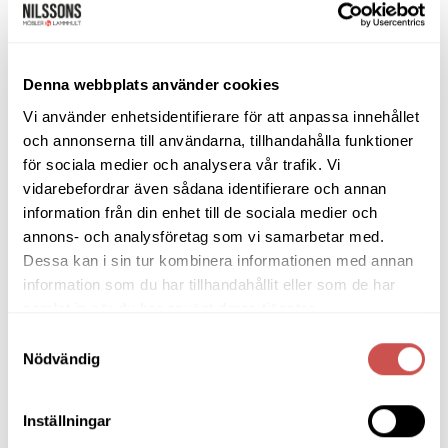
Bänkar & Pallar
Fåtöljer
Clubfåtöljer
Denna webbplats använder cookies
Fårskinnsfåtöljer
Vi använder enhetsidentifierare för att anpassa innehållet
och annonserna till användarna, tillhandahålla funktioner
Liggfåtöljer
för sociala medier och analysera vår trafik. Vi
Loungefåtöljer
vidarebefordrar även sådana identifierare och annan
Reclinerfåtöljer
information från din enhet till de sociala medier och
Skinnfåtöljer
annons- och analysföretag som vi samarbetar med.
Snurrfåtöljer
Dessa kan i sin tur kombinera informationen med annan
information som du har tillhandahållit eller som de har
Tygfåtöljer
samlat in när du har använt deras tjänster.
Hallmöbler
Samtyckesval
Nödvändig
Inredning
Ljusbelysta Glastavlor
Inställningar
Matbord & Köksbord