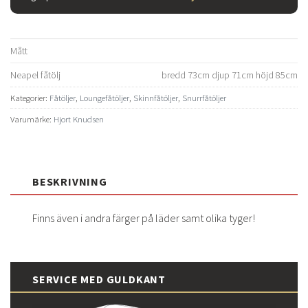
Mått
Neapel fåtölj
bredd 73cm djup 71cm höjd 85cm
Kategorier:
Fåtöljer
,
Loungefåtöljer
,
Skinnfåtöljer
,
Snurrfåtöljer
Varumärke:
Hjort Knudsen
BESKRIVNING
Finns även i andra färger på läder samt olika tyger!
SERVICE MED GULDKANT