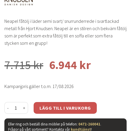
Neapel fåtölj i läder semi svart/ snurrunderrede i svartlackad
metall från Hjort Knudsen. Neapel är en stilren och bekväm fåtölj
som är perfekt som extra fåtölj till en soffa eller som flera
stycken som en grupp!
7.715
kr
6.944
kr
Kampanjpris gäller t.o.m. 17/08 2026
Neapel fåtölj - läder semi svart mängd
LÄGG TILL I VARUKORG
Eller ring och beställ dina möbler på telefon:
0472-260041
.
Frågor på vårt sortiment? Kontakta vår
kundtjänst
!