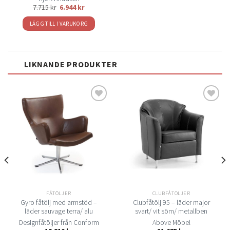
7.715
kr
6.944
kr
LÄGG TILL I VARUKORG
LIKNANDE PRODUKTER
Lägg
Lägg
till i
till i
önskelistan
önskelistan
FÅTÖLJER
CLUBFÅTÖLJER
Gyro fåtölj med armstöd –
Clubfåtölj 95 – läder major
läder sauvage terra/ alu
svart/ vit söm/ metallben
Designfåtöljer från Conform
Above Möbel