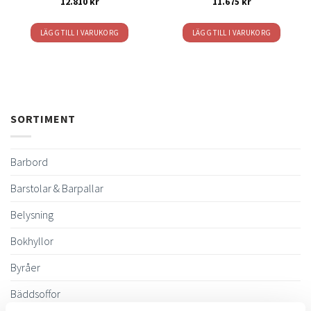
12.810
kr
11.675
kr
LÄGG TILL I VARUKORG
LÄGG TILL I VARUKORG
SORTIMENT
Barbord
Barstolar & Barpallar
Belysning
Bokhyllor
Byråer
Bäddsoffor