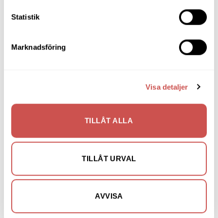
Matgrupper
Statistik
Mattor
Marknadsföring
Möbelvård
Pinnsoffor
Visa detaljer
Prissänkta utställningsmöbler
Soffbord
TILLÅT ALLA
Soffor
Skrivbord
TILLÅT URVAL
Skänkar & Sideboards
Stolar
AVVISA
Sängar