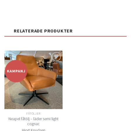
RELATERADE PRODUKTER
Lägg
till i
önskelistan
FÅTÖLJER
Neapel fåtölj – läder semi light
cognac
Hjort Knudsen