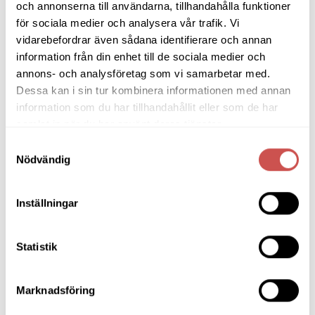
Barstolar & Barpallar
och annonserna till användarna, tillhandahålla funktioner
väljas
för sociala medier och analysera vår trafik. Vi
på
Belysning
vidarebefordrar även sådana identifierare och annan
produktsidan
information från din enhet till de sociala medier och
Bokhyllor
annons- och analysföretag som vi samarbetar med.
Byråer
Dessa kan i sin tur kombinera informationen med annan
information som du har tillhandahållit eller som de har
Bäddsoffor
samlat in när du har använt deras tjänster.
Bänkar & Pallar
Samtyckesval
Nödvändig
Fåtöljer
Clubfåtöljer
Inställningar
Fårskinnsfåtöljer
Liggfåtöljer
Statistik
Loungefåtöljer
Reclinerfåtöljer
Marknadsföring
Skinnfåtöljer
Snurrfåtöljer