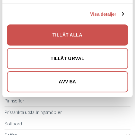
Tygfåtöljer
Visa detaljer
Hallmöbler
Inredning
TILLÅT ALLA
Ljusbelysta Glastavlor
Matbord & Köksbord
TILLÅT URVAL
Matgrupper
Mattor
AVVISA
Möbelvård
Pinnsoffor
Prissänkta utställningsmöbler
Soffbord
Soffor