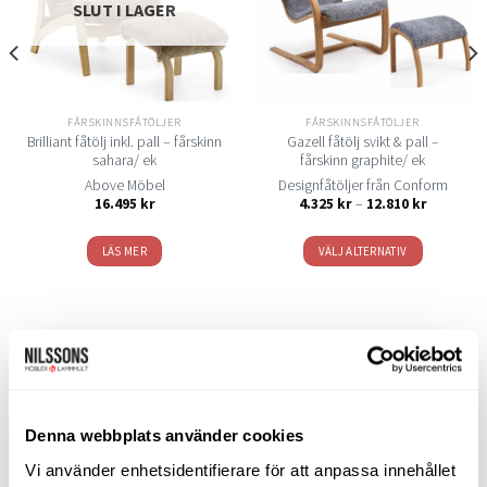
SLUT I LAGER
FÅRSKINNSFÅTÖLJER
FÅRSKINNSFÅTÖLJER
Brilliant fåtölj inkl. pall – fårskinn
Gazell fåtölj svikt & pall –
sahara/ ek
fårskinn graphite/ ek
Above Möbel
Designfåtöljer från Conform
all:
Prisinterva
16.495
kr
4.325
kr
–
12.810
kr
4.325 kr
till
12.810 kr
LÄS MER
VÄLJ ALTERNATIV
Den
här
produkten
har
flera
SORTIMENT
varianter.
De
Denna webbplats använder cookies
olika
Barbord
alternativen
Vi använder enhetsidentifierare för att anpassa innehållet
kan