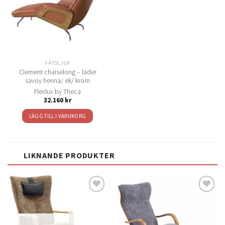
önskelistan
FÅTÖLJER
Clement chaiselong – läder
savoy henna/ ek/ krom
Flexlux by Theca
32.160
kr
LÄGG TILL I VARUKORG
LIKNANDE PRODUKTER
Lägg
Lägg
till i
till i
önskelistan
önskelistan