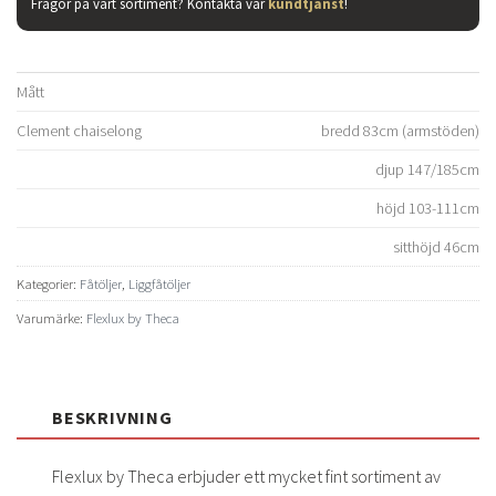
Frågor på vårt sortiment? Kontakta vår
kundtjänst
!
Mått
Clement chaiselong
bredd 83cm (armstöden)
djup 147/185cm
höjd 103-111cm
sitthöjd 46cm
Kategorier:
Fåtöljer
,
Liggfåtöljer
Varumärke:
Flexlux by Theca
BESKRIVNING
Flexlux by Theca erbjuder ett mycket fint sortiment av