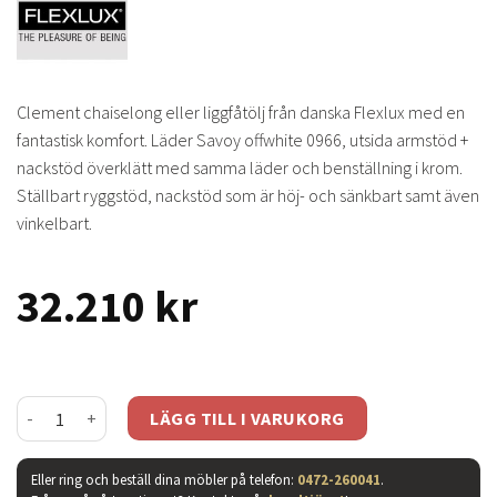
Clement chaiselong eller liggfåtölj från danska Flexlux med en
fantastisk komfort. Läder Savoy offwhite 0966, utsida armstöd +
nackstöd överklätt med samma läder och benställning i krom.
Ställbart ryggstöd, nackstöd som är höj- och sänkbart samt även
vinkelbart.
32.210
kr
Clement chaiselong - läder savoy off white/ krom mängd
LÄGG TILL I VARUKORG
Eller ring och beställ dina möbler på telefon:
0472-260041
.