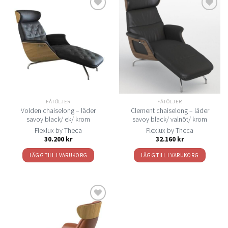
Lägg
Lägg
till i
till i
önskelistan
önskelistan
FÅTÖLJER
FÅTÖLJER
Volden chaiselong – läder
Clement chaiselong – läder
savoy black/ ek/ krom
savoy black/ valnöt/ krom
Flexlux by Theca
Flexlux by Theca
30.200
kr
32.160
kr
LÄGG TILL I VARUKORG
LÄGG TILL I VARUKORG
Lägg
till i