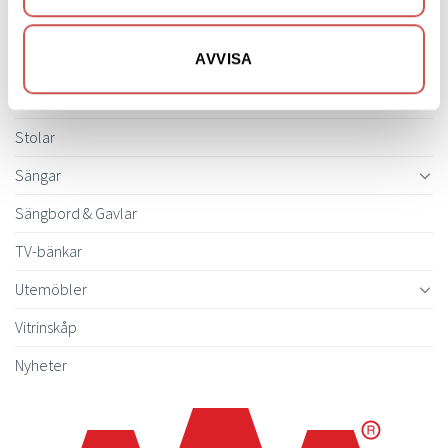
Soffor
AVVISA
Skrivbord
Skänkar & Sideboards
Stolar
Sängar
Sängbord & Gavlar
TV-bänkar
Utemöbler
Vitrinskåp
Nyheter