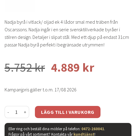
Nadja byrå i vitlack/ oljad ek 4 lådor smal med träben från
Oscarssons. Nadja ingår i en serie svensktillverkade byråer i
stilren design. Detaljer i slipat stål. Med ett djup på endast 31cm
passar Nadja byrå perfekt i begränsade utrymmen!
5.752
kr
4.889
kr
Kampanjpris gäller t.o.m. 17/08 2026
Nadja byrå vitlack/ ek 4 lådor smal mängd
LÄGG TILL I VARUKORG
Eller ring och beställ dina möbler på telefon:
0472-260041
.
Frågor på vårt sortiment? Kontakta vår
kundtjänst
!