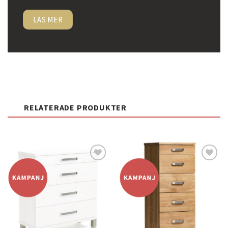
LÄS MER
RELATERADE PRODUKTER
Lägg
Lägg
till i
till i
önskelistan
önskelistan