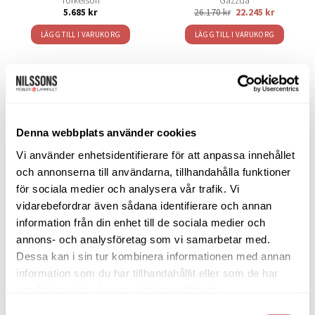
Torkelson
Gazzda
5.685
kr
26.170
kr
22.245
kr
LÄGG TILL I VARUKORG
LÄGG TILL I VARUKORG
SORTIMENT
Denna webbplats använder cookies
Vi använder enhetsidentifierare för att anpassa innehållet
Barbord
och annonserna till användarna, tillhandahålla funktioner
för sociala medier och analysera vår trafik. Vi
Barstolar & Barpallar
vidarebefordrar även sådana identifierare och annan
Belysning
information från din enhet till de sociala medier och
annons- och analysföretag som vi samarbetar med.
Bokhyllor
Dessa kan i sin tur kombinera informationen med annan
Byråer
information som du har tillhandahållit eller som de har
samlat in när du har använt deras tjänster.
Bäddsoffor
Samtyckesval