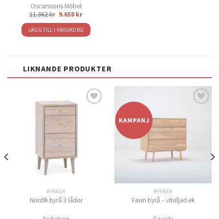
Oscarssons Möbel
11.362
kr
9.658
kr
LÄGG TILL I VARUKORG
LIKNANDE PRODUKTER
Lägg
Lägg
till i
till i
önskelistan
önskelistan
BYRÅER
BYRÅER
Nordik byrå 3 lådor
Fawn byrå – vitoljad ek