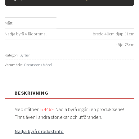
Mått
Nadja byrå 4 lådor smal
bredd 40cm djup 31cm
höjd 75cm
Kategori:
Byråer
Varumärke:
Oscarssons Möbel
BESKRIVNING
Med stålben
6.446:-
. Nadja byrå ingår i en produktserie!
Finns även i andra storlekar och utföranden.
Nadja byrå produktinfo