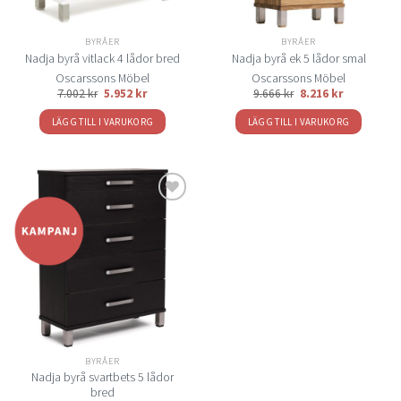
BYRÅER
BYRÅER
Nadja byrå vitlack 4 lådor bred
Nadja byrå ek 5 lådor smal
Oscarssons Möbel
Oscarssons Möbel
7.002
kr
5.952
kr
9.666
kr
8.216
kr
LÄGG TILL I VARUKORG
LÄGG TILL I VARUKORG
Lägg
till i
önskelistan
BYRÅER
Nadja byrå svartbets 5 lådor
bred