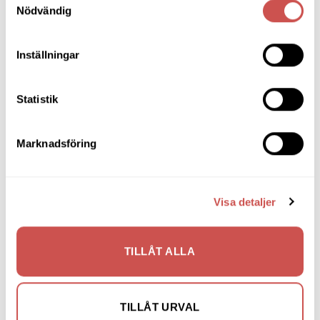
Bänkar & Pallar
Nödvändig
Fåtöljer
Inställningar
Hallmöbler
Inredning
Statistik
Ljusbelysta Glastavlor
Marknadsföring
Matbord & Köksbord
Matgrupper
Mattor
Visa detaljer
Möbelvård
TILLÅT ALLA
Pinnsoffor
Prissänkta utställningsmöbler
TILLÅT URVAL
Soffbord