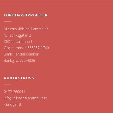
FÖRETAGSUPPGIFTER
Nilssons Möbler i Lammhult
N. Fabriksgatan 2
363 44 Lammhult
Org. Nummer: 556062-1780
Bank: Handelsbanken
Bankgiro: 275-4836
KONTAKTA OSS
0472-260041
info@nilssonsilammhult.se
Kundtjänst