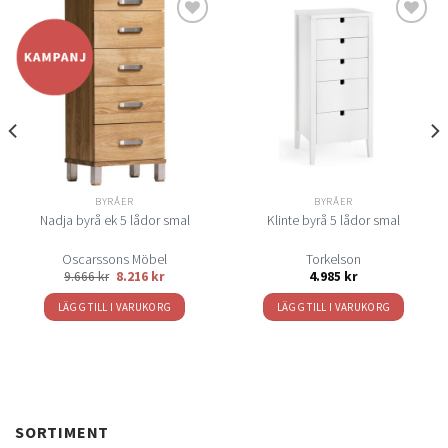
Lägg
Lägg
till i
till i
önskelistan
önskelistan
BYRÅER
BYRÅER
Nadja byrå ek 5 lådor smal
Klinte byrå 5 lådor smal
Oscarssons Möbel
Torkelson
9.666
kr
8.216
kr
4.985
kr
LÄGG TILL I VARUKORG
LÄGG TILL I VARUKORG
SORTIMENT