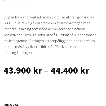
Djupvik byrå är tillverkad i massiv vitoljad ek från gotländska
G.A.D. En stilren byrå där stommen är sammanfogad med
laxstjärt – sinkning som både är en vacker och hållbar
konstruktion. Rymliga lådor med fullutdrag på skenor som är
mjukstängande. Beslagen är utanpåliggande och kan väljas
mellan mässing eller rostfritt stål. På bilden visas
mässingsbeslagen.
Prisi
43.900
kr
–
44.400
kr
43.9
till
44.4
DINA VAL