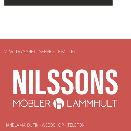
VI ÄR: TRYGGHET - SERVICE - KVALITET
HANDLA VIA: BUTIK - WEBBSHOP - TELEFON