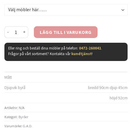
Djupvik byrå vitoljad ek mängd
LÄGG TILL I VARUKORG
Eller ring och beställ dina möbler på telefon:
0472-260041
.
Frågor på vårt sortiment? Kontakta vår
kundtjänst
!
Mått
Djupvik byrå
bredd 90cm djup 45cm
höjd 92cm
Artikelnr:
N/A
Kategori:
Byråer
Varumärke:
G.A.D.