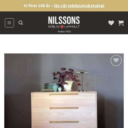
Skip
Vi firar 100 år –
läs vår jubileumskatalog!
to
content
Lägg
till i
önskelistan