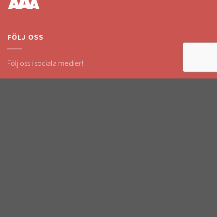
FÖLJ OSS
Följ oss i sociala medier!
Håll dig uppdaterad om kampanjer & nyheter.
SÄKRA BETALNINGAR