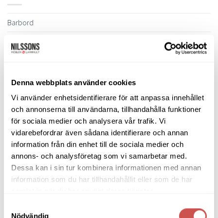
Barbord
Barstolar & Barpallar
Belysning
Bokhyllor
Denna webbplats använder cookies
Byråer
Vi använder enhetsidentifierare för att anpassa innehållet
och annonserna till användarna, tillhandahålla funktioner
Bäddsoffor
för sociala medier och analysera vår trafik. Vi
Bänkar & Pallar
vidarebefordrar även sådana identifierare och annan
information från din enhet till de sociala medier och
Fåtöljer
annons- och analysföretag som vi samarbetar med.
Dessa kan i sin tur kombinera informationen med annan
Hallmöbler
information som du har tillhandahållit eller som de har
Inredning
samlat in när du har använt deras tjänster.
Samtyckesval
Ljusbelysta Glastavlor
Nödvändig