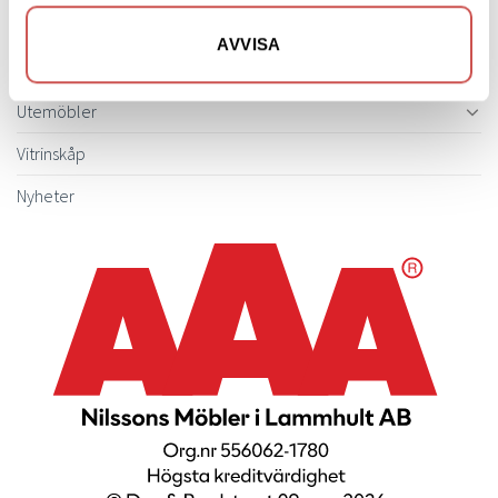
Sängbord & Gavlar
AVVISA
TV-bänkar
Utemöbler
Vitrinskåp
Nyheter