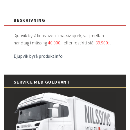
BESKRIVNING
Djupvik byrå finns även i massiv björk, välj mellan
handtag i mässing
40.900:-
eller rostfritt stål
39.900:-
.
Djupvik byrå produktinfo
SERVICE MED GULDKANT