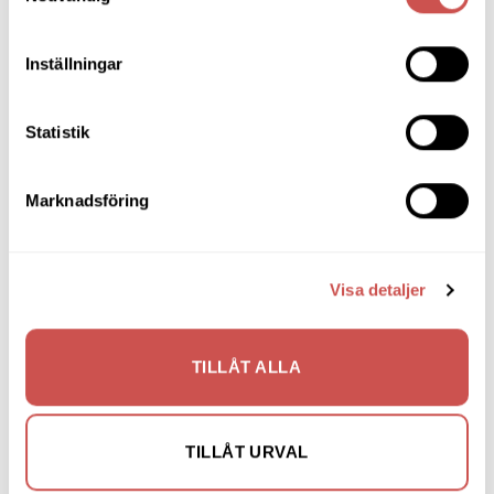
Matbord & Köksbord
Matgrupper
Inställningar
Mattor
Statistik
Möbelvård
Pinnsoffor
Marknadsföring
Prissänkta utställningsmöbler
Soffbord
Visa detaljer
Soffor
Skrivbord
TILLÅT ALLA
Skänkar & Sideboards
Stolar
TILLÅT URVAL
Sängar