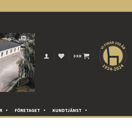
0
KR
R
FÖRETAGET
KUNDTJÄNST