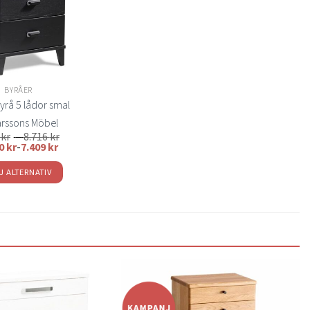
BYRÅER
yrå 5 lådor smal
rssons Möbel
Prisintervall:
8
kr
–
8.716
kr
6.318 kr
70
kr
-
7.409
kr
till
8.716 kr
J ALTERNATIV
Den
här
produkten
har
flera
varianter.
De