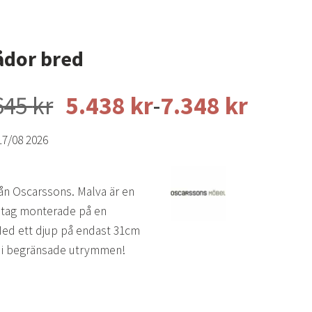
ådor bred
Prisintervall:
645
kr
5.438
kr
-
7.348
kr
6.398 kr
17/08 2026
till
8.645 kr
rån Oscarssons. Malva är en
dtag monterade på en
. Med ett djup på endast 31cm
t i begränsade utrymmen!