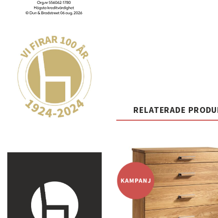
RELATERADE PROD
t
önsk