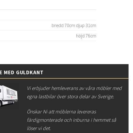
bredd 70cm djup 31cm
höjd 76cm
CE MED GULDKANT
Vi erbjuder hemleverans av våra möbler med
egna lastbilar över stora delar av Sverige.
Önskar Ni att möblerna levereras
färdigmonterade och inburna i hemmet så
löser vi det.