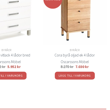
olika
Lägg
Lägg
till i
till i
alternativen
önskelistan
önskelistan
kan
väljas
på
produktsidan
BYRÅER
BYRÅER
vitlack 4 lådor bred
Cora byrå oljad ek 4 lådor
rssons Möbel
Oscarssons Möbel
02
kr
5.952
kr
8.270
kr
7.030
kr
TILL I VARUKORG
LÄGG TILL I VARUKORG