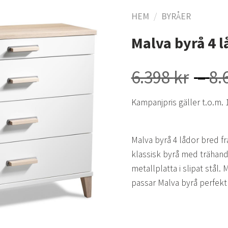
HEM
/
BYRÅER
Malva byrå 4 l
Lägg
till i
6.398
kr
–
8.
önskelistan
Kampanjpris gäller t.o.m. 
Malva byrå 4 lådor bred f
klassisk byrå med trähan
metallplatta i slipat stål
passar Malva byrå perfek