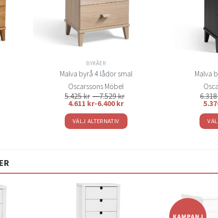
BYRÅER
Malva byrå 4 lådor smal
Malva b
Oscarssons Möbel
Osca
isintervall:
Prisintervall:
5.425
kr
–
7.529
kr
6.31
586 kr
5.425 kr
4.611
kr
-
6.400
kr
5.3
till
.312 kr
7.529 kr
VÄLJ ALTERNATIV
VÄL
Den
här
produkten
ER
har
flera
varianter.
De