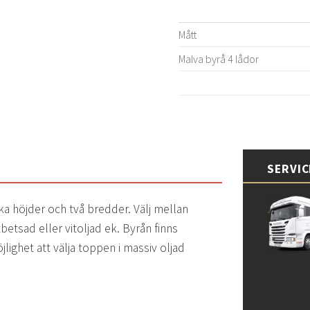
Mått
Malva byrå 4 lådor
SERVI
lika höjder och två bredder. Välj mellan
tbetsad eller vitoljad ek. Byrån finns
jlighet att välja toppen i massiv oljad