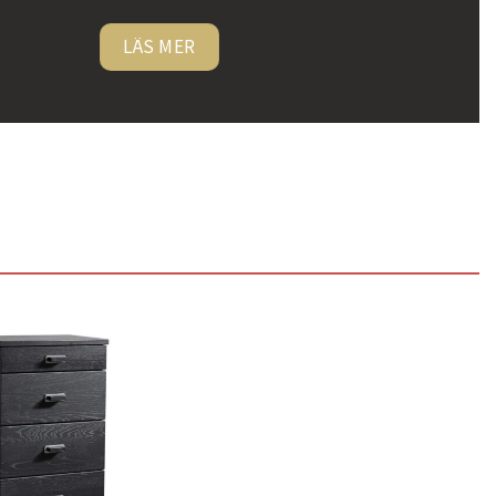
LÄS MER
Lägg
till i
önskelistan