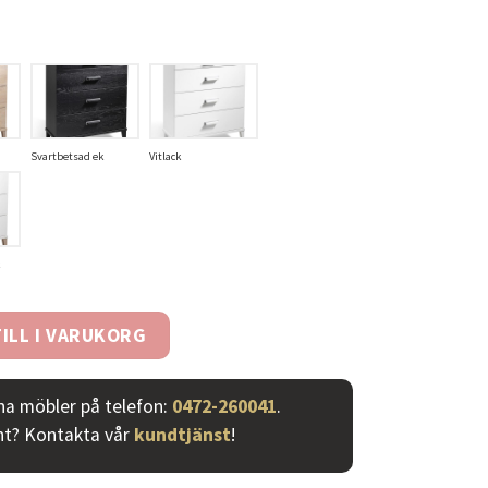
Svartbetsad ek
Vitlack
ängd
ILL I VARUKORG
ina möbler på telefon:
0472-260041
.
nt? Kontakta vår
kundtjänst
!