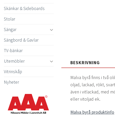
Skänkar & Sideboards
Stolar
Sängar
Sängbord & Gavlar
TV-bänkar
Utemöbler
BESKRIVNING
Vitrinskåp
Malva byrå finns i två o
Nyheter
oljad, lackad, rökt, svar
även i vitlackad, med mö
eller vitoljad ek.
Malva byrå produktinfo