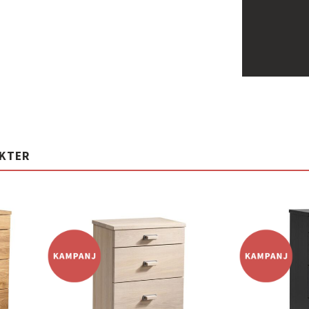
UKTER
Lägg
Lägg
ill i
till i
elistan
önskelistan