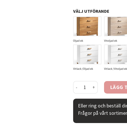
VÄLJ UTFÖRANDE
Oljad ek
Vitoljad ek
Vitlack /Oljad ek
Vitlack /Vitoljad ek
Malva byrå 4 lådor bred m
LÄGG T
Eller ring och beställ d
Frågor på vårt sortime