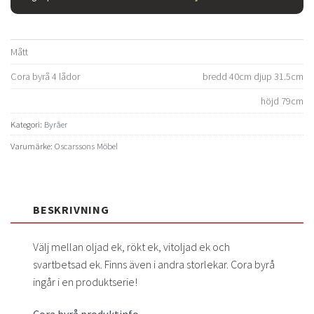
Mått
Cora byrå 4 lådor
bredd 40cm djup 31.5cm
höjd 79cm
Kategori:
Byråer
Varumärke:
Oscarssons Möbel
BESKRIVNING
Välj mellan oljad ek, rökt ek, vitoljad ek och
svartbetsad ek. Finns även i andra storlekar. Cora byrå
ingår i en produktserie!
Cora byrå produktinfo