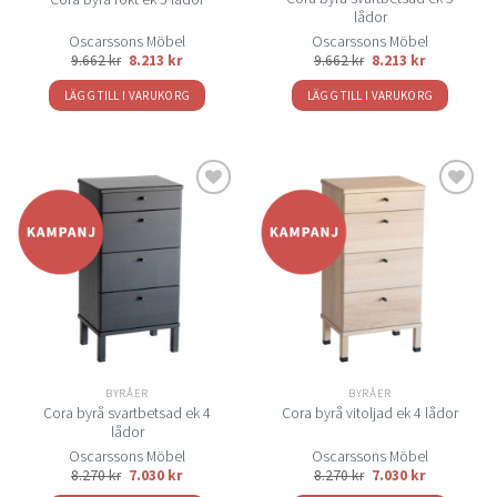
lådor
Oscarssons Möbel
Oscarssons Möbel
9.662
kr
8.213
kr
9.662
kr
8.213
kr
LÄGG TILL I VARUKORG
LÄGG TILL I VARUKORG
Lägg
Lägg
till i
till i
önskelistan
önskelistan
BYRÅER
BYRÅER
Cora byrå svartbetsad ek 4
Cora byrå vitoljad ek 4 lådor
lådor
Oscarssons Möbel
Oscarssons Möbel
8.270
kr
7.030
kr
8.270
kr
7.030
kr