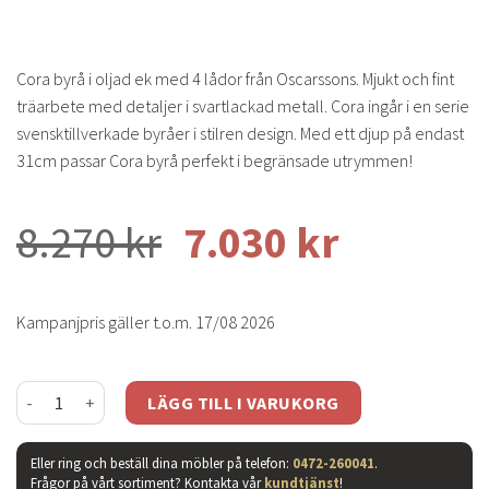
Cora byrå i oljad ek med 4 lådor från Oscarssons. Mjukt och fint
träarbete med detaljer i svartlackad metall. Cora ingår i en serie
svensktillverkade byråer i stilren design. Med ett djup på endast
31cm passar Cora byrå perfekt i begränsade utrymmen!
8.270
kr
7.030
kr
Kampanjpris gäller t.o.m. 17/08 2026
Cora byrå oljad ek 4 lådor mängd
LÄGG TILL I VARUKORG
Eller ring och beställ dina möbler på telefon:
0472-260041
.
Frågor på vårt sortiment? Kontakta vår
kundtjänst
!