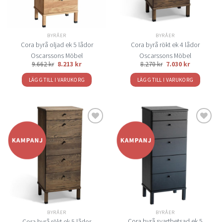
BYRÅER
BYRÅER
Cora byrå oljad ek 5 lådor
Cora byrå rökt ek 4 lådor
Oscarssons Möbel
Oscarssons Möbel
9.662
kr
8.213
kr
8.270
kr
7.030
kr
LÄGG TILL I VARUKORG
LÄGG TILL I VARUKORG
Lägg
Lägg
till i
till i
önskelistan
önskelistan
BYRÅER
BYRÅER
Cora byrå svartbetsad ek 5
Cora byrå rökt ek 5 lådor