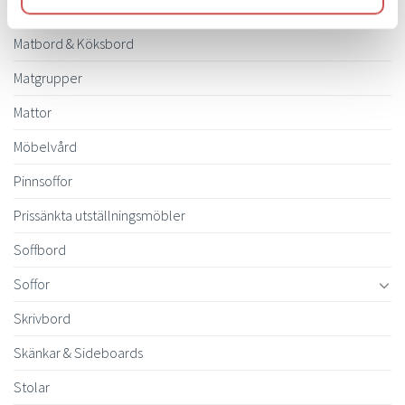
Ljusbelysta Glastavlor
Matbord & Köksbord
Matgrupper
Mattor
Möbelvård
Pinnsoffor
Prissänkta utställningsmöbler
Soffbord
Soffor
Skrivbord
Skänkar & Sideboards
Stolar