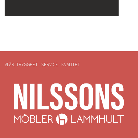
VI ÄR: TRYGGHET - SERVICE - KVALITET