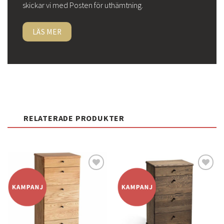
skickar vi med Posten för uthämtning.
LÄS MER
RELATERADE PRODUKTER
Lägg
Lägg
till i
till i
önskelistan
önskelistan