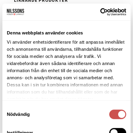
Lägg
Lägg
Denna webbplats använder cookies
till i
till i
önskelistan
önskelistan
Vi använder enhetsidentifierare för att anpassa innehållet
och annonserna till användarna, tillhandahålla funktioner
för sociala medier och analysera vår trafik. Vi
vidarebefordrar även sådana identifierare och annan
information från din enhet till de sociala medier och
BYRÅER
BYRÅER
annons- och analysföretag som vi samarbetar med.
Nadja byrå vitlack 4 lådor bred
Falsterbo skoskåp 3 fack
Dessa kan i sin tur kombinera informationen med annan
Oscarssons Möbel
Mavis
7.002
kr
5.952
kr
8.240
kr
information som du har tillhandahållit eller som de har
samlat in när du har använt deras tjänster.
LÄGG TILL I VARUKORG
LÄGG TILL I VARUKORG
Samtyckesval
Nödvändig
Inställningar