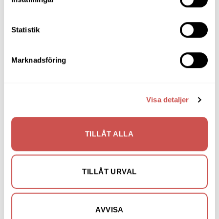
SORTIMENT
Statistik
Barbord
Barstolar & Barpallar
Marknadsföring
Belysning
Bokhyllor
Visa detaljer
Byråer
Bäddsoffor
TILLÅT ALLA
Bänkar & Pallar
Fåtöljer
TILLÅT URVAL
Hallmöbler
Inredning
AVVISA