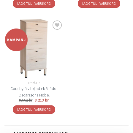
LÄGG TILL I VARUKORG
LÄGG TILL I VARUKORG
Lägg
till i
önskelistan
BYRÅER
Cora byrå vitoljad ek 5 lådor
Oscarssons Möbel
9.662
kr
8.213
kr
LÄGG TILL I VARUKORG
LIKNANDE PRODUKTER