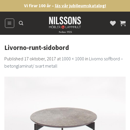
Skip
Vi firar 100 år –
läs vår jubileumskatalog!
to
content
Livorno-runt-sidobord
Published
17 oktober, 2017
at
1000 × 1000
in
Livorno soffbord –
betonglaminat/ svart metall