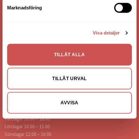
Bank: Handelsbanken
Marknadsföring
Bankgiro: 275-4836
Visa detaljer
KONTAKTA OSS
0472-260041
TILLÅT ALLA
info@nilssonsilammhult.se
Kundtjänst
TILLÅT URVAL
Hitta till oss
ÖPPETTIDER
AVVISA
Vardagar 10.00 – 18.00
Lördagar 10.00 – 15.00
Söndagar 12.00 – 16.00