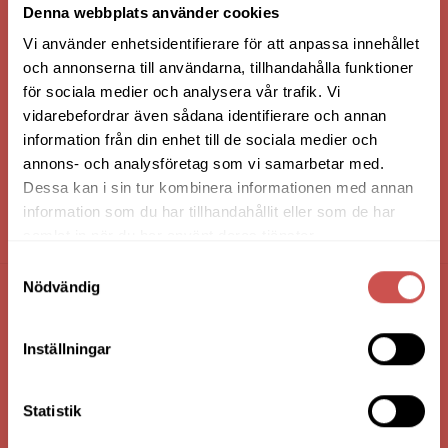
Denna webbplats använder cookies
Vi använder enhetsidentifierare för att anpassa innehållet
och annonserna till användarna, tillhandahålla funktioner
för sociala medier och analysera vår trafik. Vi
vidarebefordrar även sådana identifierare och annan
information från din enhet till de sociala medier och
annons- och analysföretag som vi samarbetar med.
Dessa kan i sin tur kombinera informationen med annan
information som du har tillhandahållit eller som de har
HANDLA VIA: BUTIK - WEBBSHOP - TELEFON
samlat in när du har använt deras tjänster.
Samtyckesval
Nödvändig
FÖRETAGSUPPGIFTER
Inställningar
Nilssons Möbler i Lammhult
N. Fabriksgatan 2
363 44 Lammhult
Statistik
Org. Nummer: 556062-1780