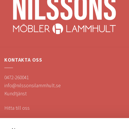
KONTAKTA OSS
0472-260041
info@nilssonsilammhult.se
Kundtjänst
Hitta till oss