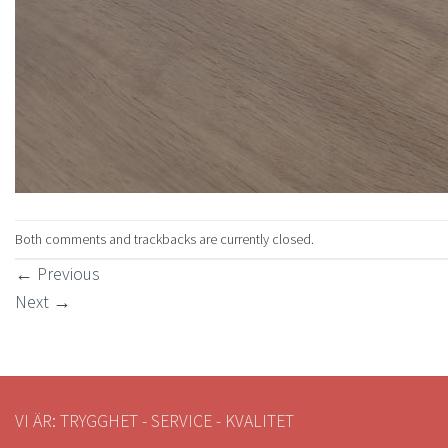
Both comments and trackbacks are currently closed.
←
Previous
Next
→
VI ÄR: TRYGGHET - SERVICE - KVALITET