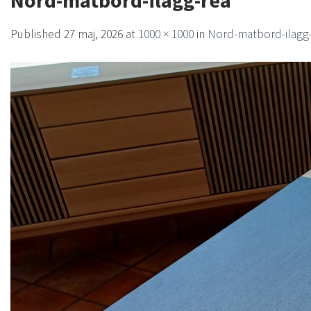
Nord-matbord-ilagg-rea
Published
27 maj, 2026
at
1000 × 1000
in
Nord-matbord-ilagg