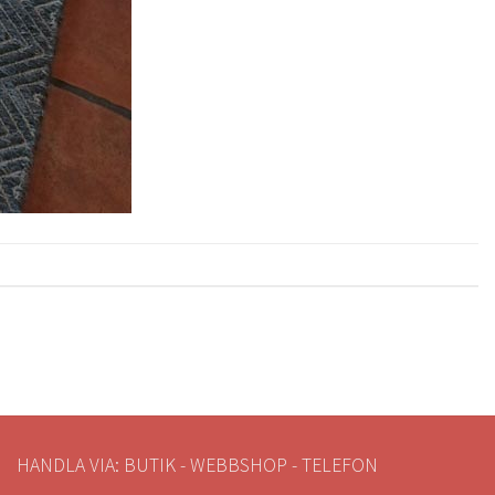
HANDLA VIA: BUTIK - WEBBSHOP - TELEFON