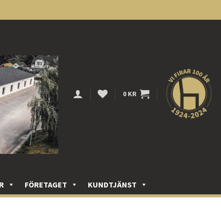
0
KR
R
FÖRETAGET
KUNDTJÄNST