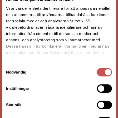
Vi använder enhetsidentifierare för att anpassa innehållet
och annonserna till användarna, tillhandahålla funktioner
för sociala medier och analysera vår trafik. Vi
vidarebefordrar även sådana identifierare och annan
information från din enhet till de sociala medier och
annons- och analysföretag som vi samarbetar med.
Dessa kan i sin tur kombinera informationen med annan
information som du har tillhandahållit eller som de har
HANDLA VIA: BUTIK - WEBBSHOP - TELEFON
samlat in när du har använt deras tjänster.
Samtyckesval
Nödvändig
FÖRETAGSUPPGIFTER
Nilssons Möbler i Lammhult
Inställningar
N. Fabriksgatan 2
363 44 Lammhult
Statistik
Org. Nummer: 556062-1780
Bank: Handelsbanken