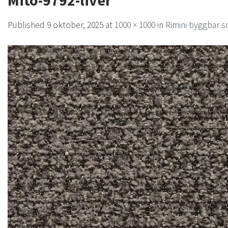
Mito-9792-liver
Published
9 oktober, 2025
at
1000 × 1000
in
Rimini byggbar so