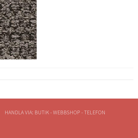
HANDLA VIA: BUTIK - WEBBSHOP - TELEFON