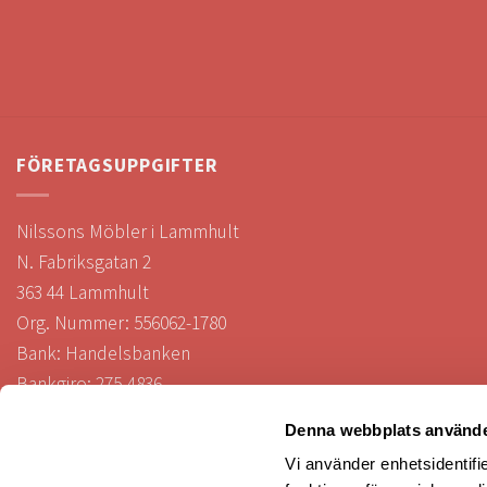
FÖRETAGSUPPGIFTER
Nilssons Möbler i Lammhult
N. Fabriksgatan 2
363 44 Lammhult
Org. Nummer: 556062-1780
Bank: Handelsbanken
Bankgiro: 275-4836
Denna webbplats använde
Vi använder enhetsidentifie
KUNDTJÄNST