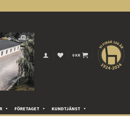
0
KR
R
FÖRETAGET
KUNDTJÄNST