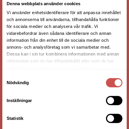
Denna webbplats använder cookies
Vi använder enhetsidentifierare för att anpassa innehållet
och annonserna till användarna, tillhandahålla funktioner
för sociala medier och analysera vår trafik. Vi
vidarebefordrar även sådana identifierare och annan
information från din enhet till de sociala medier och
annons- och analysföretag som vi samarbetar med.
Dessa kan i sin tur kombinera informationen med annan
information som du har tillhandahållit eller som de har
HANDLA VIA: BUTIK - WEBBSHOP - TELEFON
samlat in när du har använt deras tjänster.
Samtyckesval
Nödvändig
FÖRETAGSUPPGIFTER
Inställningar
Nilssons Möbler i Lammhult
N. Fabriksgatan 2
363 44 Lammhult
Statistik
Org. Nummer: 556062-1780