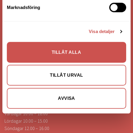
Bank: Handelsbanken
Marknadsföring
Bankgiro: 275-4836
Visa detaljer
KONTAKTA OSS
0472-260041
TILLÅT ALLA
info@nilssonsilammhult.se
Kundtjänst
TILLÅT URVAL
Hitta till oss
ÖPPETTIDER
AVVISA
Vardagar 10.00 – 18.00
Lördagar 10.00 – 15.00
Söndagar 12.00 – 16.00