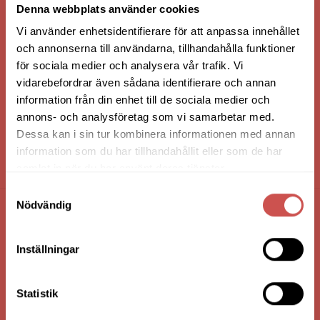
Denna webbplats använder cookies
Vi använder enhetsidentifierare för att anpassa innehållet
och annonserna till användarna, tillhandahålla funktioner
för sociala medier och analysera vår trafik. Vi
vidarebefordrar även sådana identifierare och annan
information från din enhet till de sociala medier och
annons- och analysföretag som vi samarbetar med.
Dessa kan i sin tur kombinera informationen med annan
information som du har tillhandahållit eller som de har
HANDLA VIA: BUTIK - WEBBSHOP - TELEFON
samlat in när du har använt deras tjänster.
Samtyckesval
Nödvändig
FÖRETAGSUPPGIFTER
Inställningar
Nilssons Möbler i Lammhult
N. Fabriksgatan 2
363 44 Lammhult
Statistik
Org. Nummer: 556062-1780