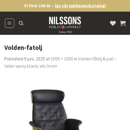
Skip
Vi firar 100 år –
läs vår jubileumskatalog!
to
content
Volden-fatolj
Published
9 juni, 2025
at
1000 × 1000
in
Volden fåtölj & pall –
läder savoy black/ ek/ krom