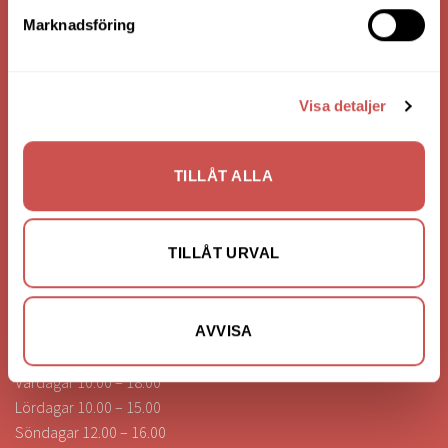
Bank: Handelsbanken
Marknadsföring
Bankgiro: 275-4836
Visa detaljer
KONTAKTA OSS
0472-260041
TILLÅT ALLA
info@nilssonsilammhult.se
Kundtjänst
TILLÅT URVAL
Hitta till oss
ÖPPETTIDER
AVVISA
Vardagar 10.00 – 18.00
Lördagar 10.00 – 15.00
Söndagar 12.00 – 16.00