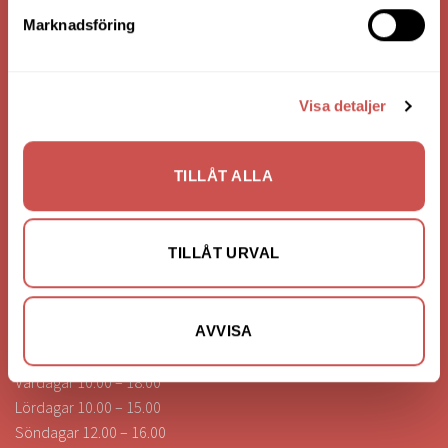
Bank: Handelsbanken
Marknadsföring
Bankgiro: 275-4836
Visa detaljer
KONTAKTA OSS
0472-260041
TILLÅT ALLA
info@nilssonsilammhult.se
Kundtjänst
TILLÅT URVAL
Hitta till oss
ÖPPETTIDER
AVVISA
Vardagar 10.00 – 18.00
Lördagar 10.00 – 15.00
Söndagar 12.00 – 16.00