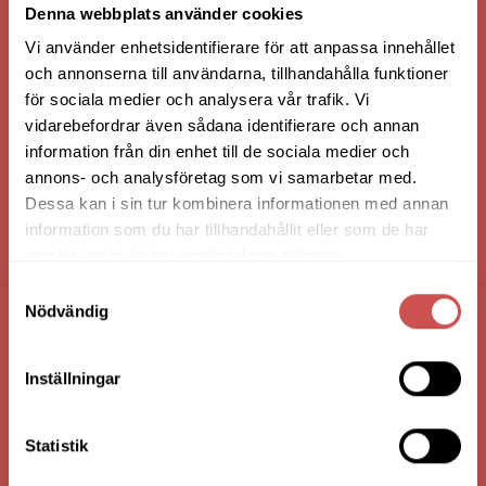
Denna webbplats använder cookies
Vi använder enhetsidentifierare för att anpassa innehållet
och annonserna till användarna, tillhandahålla funktioner
för sociala medier och analysera vår trafik. Vi
vidarebefordrar även sådana identifierare och annan
information från din enhet till de sociala medier och
annons- och analysföretag som vi samarbetar med.
Dessa kan i sin tur kombinera informationen med annan
information som du har tillhandahållit eller som de har
HANDLA VIA: BUTIK - WEBBSHOP - TELEFON
samlat in när du har använt deras tjänster.
Samtyckesval
Nödvändig
FÖRETAGSUPPGIFTER
Inställningar
Nilssons Möbler i Lammhult
N. Fabriksgatan 2
363 44 Lammhult
Statistik
Org. Nummer: 556062-1780