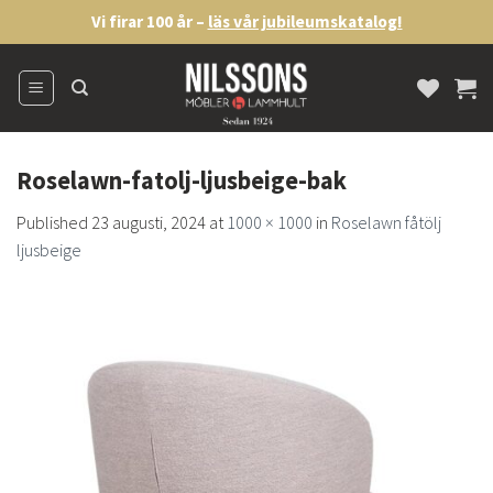
Skip
Vi firar 100 år –
läs vår jubileumskatalog!
to
content
Roselawn-fatolj-ljusbeige-bak
Published
23 augusti, 2024
at
1000 × 1000
in
Roselawn fåtölj
ljusbeige