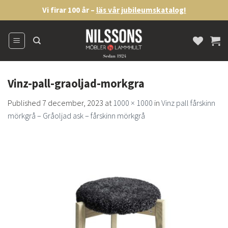
Skip
Vi firar 100 år –
läs vår jubileumskatalog!
to
content
Vinz-pall-graoljad-morkgra
Published
7 december, 2023
at
1000 × 1000
in
Vinz pall fårskinn
mörkgrå – Gråoljad ask – fårskinn mörkgrå