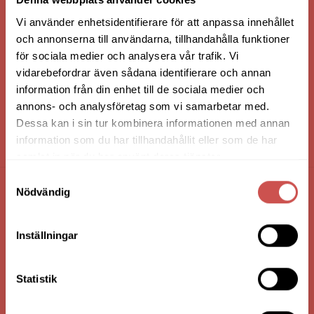
Vi använder enhetsidentifierare för att anpassa innehållet
och annonserna till användarna, tillhandahålla funktioner
för sociala medier och analysera vår trafik. Vi
vidarebefordrar även sådana identifierare och annan
information från din enhet till de sociala medier och
annons- och analysföretag som vi samarbetar med.
Dessa kan i sin tur kombinera informationen med annan
information som du har tillhandahållit eller som de har
HANDLA VIA: BUTIK - WEBBSHOP - TELEFON
samlat in när du har använt deras tjänster.
Samtyckesval
Nödvändig
FÖRETAGSUPPGIFTER
Nilssons Möbler i Lammhult
Inställningar
N. Fabriksgatan 2
363 44 Lammhult
Statistik
Org. Nummer: 556062-1780
Bank: Handelsbanken