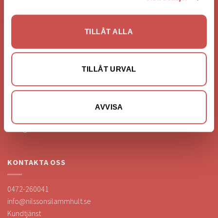
HANDLA VIA: BUTIK - WEBBSHOP - TELEFON
TILLÅT ALLA
FÖRETAGSUPPGIFTER
Nilssons Möbler i Lammhult
TILLÅT URVAL
N. Fabriksgatan 2
363 44 Lammhult
Org. Nummer: 556062-1780
AVVISA
Bank: Handelsbanken
Bankgiro: 275-4836
KONTAKTA OSS
0472-260041
info@nilssonsilammhult.se
Kundtjänst