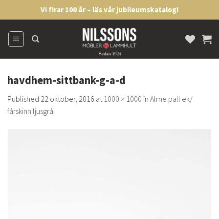
Skip
Vi firar 100 år –
läs vår jubileumskatalog!
to
content
havdhem-sittbank-g-a-d
Published
22 oktober, 2016
at
1000 × 1000
in
Alme pall ek/
fårskinn ljusgrå