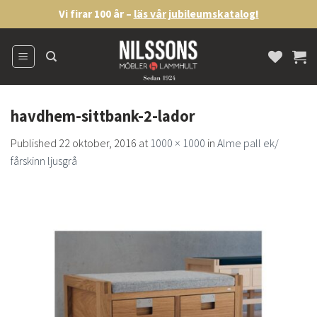
Skip
Vi firar 100 år –
läs vår jubileumskatalog!
to
content
havdhem-sittbank-2-lador
Published
22 oktober, 2016
at
1000 × 1000
in
Alme pall ek/
fårskinn ljusgrå