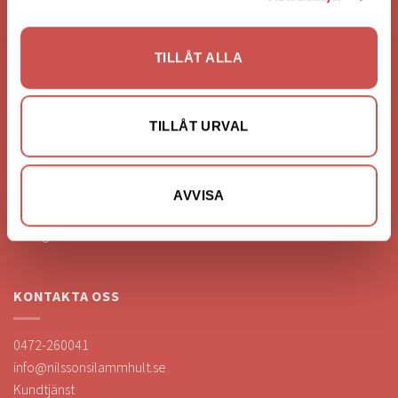
HANDLA VIA: BUTIK - WEBBSHOP - TELEFON
TILLÅT ALLA
FÖRETAGSUPPGIFTER
Nilssons Möbler i Lammhult
TILLÅT URVAL
N. Fabriksgatan 2
363 44 Lammhult
Org. Nummer: 556062-1780
AVVISA
Bank: Handelsbanken
Bankgiro: 275-4836
KONTAKTA OSS
0472-260041
info@nilssonsilammhult.se
Kundtjänst