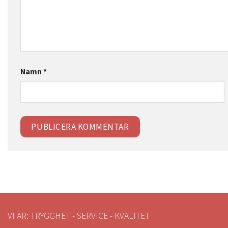
Namn
*
VI ÄR: TRYGGHET - SERVICE - KVALITET