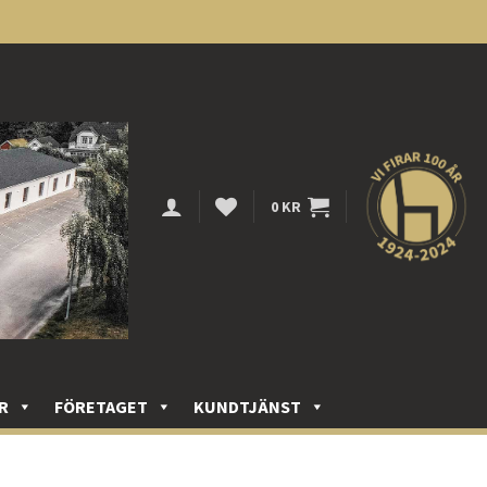
0
KR
R
FÖRETAGET
KUNDTJÄNST