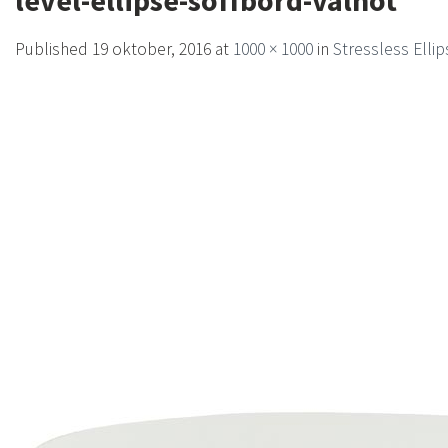
level-ellipse-soffbord-valnot
Published
19 oktober, 2016
at
1000 × 1000
in
Stressless Elli