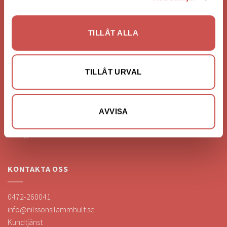
HANDLA VIA: BUTIK - WEBBSHOP - TELEFON
TILLÅT ALLA
FÖRETAGSUPPGIFTER
Nilssons Möbler i Lammhult
TILLÅT URVAL
N. Fabriksgatan 2
363 44 Lammhult
Org. Nummer: 556062-1780
AVVISA
Bank: Handelsbanken
Bankgiro: 275-4836
KONTAKTA OSS
0472-260041
info@nilssonsilammhult.se
Kundtjänst