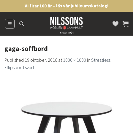
Skip
Vi firar 100 år –
läs vår jubileumskatalog!
to
content
gaga-soffbord
Published
19 oktober, 2016
at
1000 × 1000
in
Stressless
Ellipsbord svart