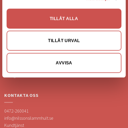
HANDLA VIA: BUTIK - WEBBSHOP - TELEFON
TILLÅT ALLA
FÖRETAGSUPPGIFTER
Nilssons Möbler i Lammhult
TILLÅT URVAL
N. Fabriksgatan 2
363 44 Lammhult
Org. Nummer: 556062-1780
AVVISA
Bank: Handelsbanken
Bankgiro: 275-4836
KONTAKTA OSS
0472-260041
info@nilssonsilammhult.se
Kundtjänst