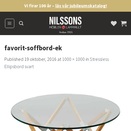
Skip
Vi firar 100 år –
läs vår jubileumskatalog!
to
content
favorit-soffbord-ek
Published
19 oktober, 2016
at
1000 × 1000
in
Stressless
Ellipsbord svart