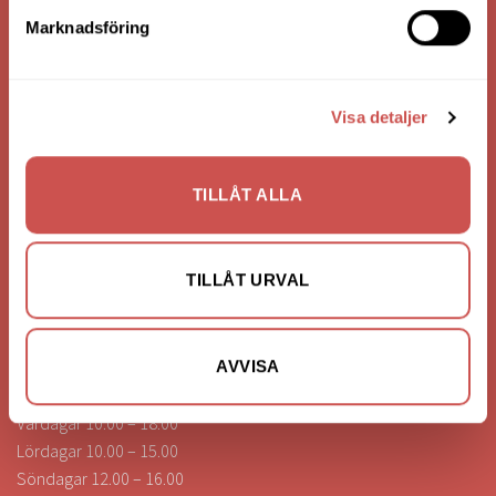
Bank: Handelsbanken
Marknadsföring
Bankgiro: 275-4836
Visa detaljer
KONTAKTA OSS
0472-260041
TILLÅT ALLA
info@nilssonsilammhult.se
Kundtjänst
TILLÅT URVAL
Hitta till oss
ÖPPETTIDER
AVVISA
Vardagar 10.00 – 18.00
Lördagar 10.00 – 15.00
Söndagar 12.00 – 16.00