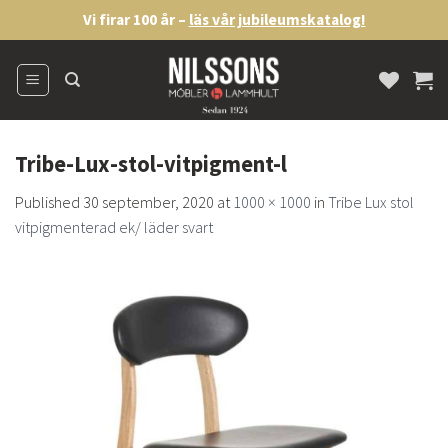
Skip
Vi firar 100 år –
läs vår jubileumskatalog!
to
content
Tribe-Lux-stol-vitpigment-l
Published
30 september, 2020
at
1000 × 1000
in
Tribe Lux stol
vitpigmenterad ek/ läder svart