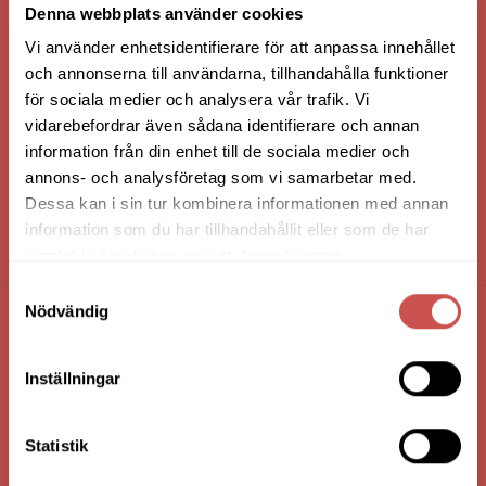
Denna webbplats använder cookies
Vi använder enhetsidentifierare för att anpassa innehållet
och annonserna till användarna, tillhandahålla funktioner
för sociala medier och analysera vår trafik. Vi
vidarebefordrar även sådana identifierare och annan
information från din enhet till de sociala medier och
annons- och analysföretag som vi samarbetar med.
Dessa kan i sin tur kombinera informationen med annan
information som du har tillhandahållit eller som de har
HANDLA VIA: BUTIK - WEBBSHOP - TELEFON
samlat in när du har använt deras tjänster.
Samtyckesval
Nödvändig
FÖRETAGSUPPGIFTER
Inställningar
Nilssons Möbler i Lammhult
N. Fabriksgatan 2
363 44 Lammhult
Statistik
Org. Nummer: 556062-1780