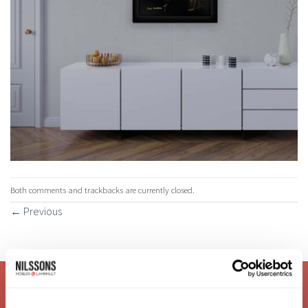
Both comments and trackbacks are currently closed.
←
Previous
VI ÄR: TRYGGHET - SERVICE - KVALITET