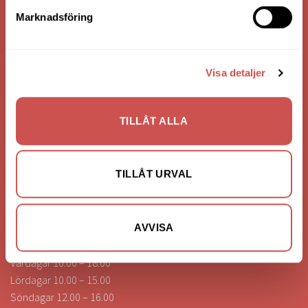
Bank: Handelsbanken
Marknadsföring
Bankgiro: 275-4836
Visa detaljer
KONTAKTA OSS
0472-260041
TILLÅT ALLA
info@nilssonsilammhult.se
Kundtjänst
TILLÅT URVAL
Hitta till oss
ÖPPETTIDER
AVVISA
Vardagar 10.00 – 18.00
Lördagar 10.00 – 15.00
Söndagar 12.00 – 16.00