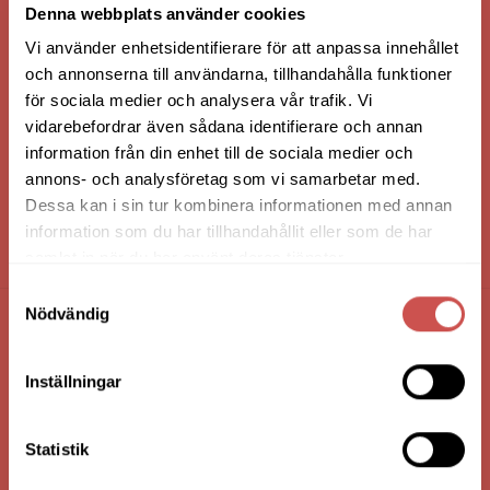
Denna webbplats använder cookies
Vi använder enhetsidentifierare för att anpassa innehållet
och annonserna till användarna, tillhandahålla funktioner
för sociala medier och analysera vår trafik. Vi
vidarebefordrar även sådana identifierare och annan
information från din enhet till de sociala medier och
annons- och analysföretag som vi samarbetar med.
Dessa kan i sin tur kombinera informationen med annan
information som du har tillhandahållit eller som de har
HANDLA VIA: BUTIK - WEBBSHOP - TELEFON
samlat in när du har använt deras tjänster.
Samtyckesval
Nödvändig
FÖRETAGSUPPGIFTER
Inställningar
Nilssons Möbler i Lammhult
N. Fabriksgatan 2
363 44 Lammhult
Statistik
Org. Nummer: 556062-1780