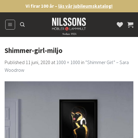
Skip
Vi firar 100 år –
läs vår jubileumskatalog!
to
content
Shimmer-girl-miljo
Published
11 juni, 2020
at
1000 × 1000
in
“Shimmer Girl” – Sara
Woodrow