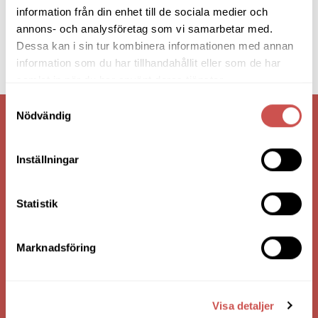
information från din enhet till de sociala medier och
annons- och analysföretag som vi samarbetar med.
Dessa kan i sin tur kombinera informationen med annan
information som du har tillhandahållit eller som de har
samlat in när du har använt deras tjänster.
Samtyckesval
Nödvändig
VI ÄR: TRYGGHET - SERVICE - KVALITET
Inställningar
Statistik
Marknadsföring
HANDLA VIA: BUTIK - WEBBSHOP - TELEFON
Visa detaljer