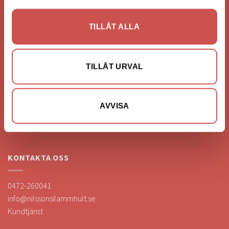
TILLÅT ALLA
FÖRETAGSUPPGIFTER
Nilssons Möbler i Lammhult
TILLÅT URVAL
N. Fabriksgatan 2
363 44 Lammhult
Org. Nummer: 556062-1780
AVVISA
Bank: Handelsbanken
Bankgiro: 275-4836
KONTAKTA OSS
0472-260041
info@nilssonsilammhult.se
Kundtjänst