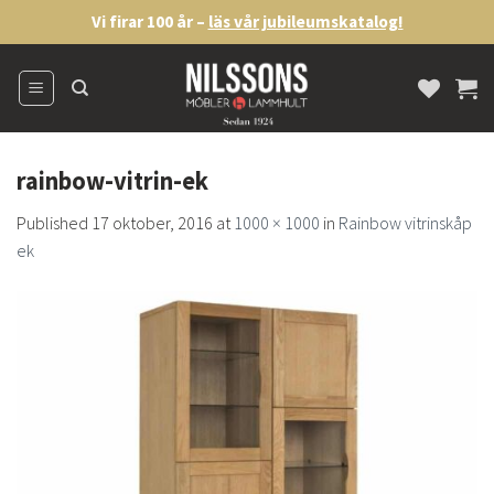
Skip
Vi firar 100 år –
läs vår jubileumskatalog!
to
content
rainbow-vitrin-ek
Published
17 oktober, 2016
at
1000 × 1000
in
Rainbow vitrinskåp
ek