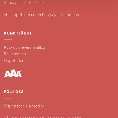
Söndagar 12.00 – 16.00
Visa öppettider under helgdagar & storhelger.
KUNDTJÄNST
Köp- och leveransvillkor
Reklamation
Öppettider
FÖLJ OSS
Följ oss i sociala medier!
Håll dig uppdaterad om kampanjer & nyheter.