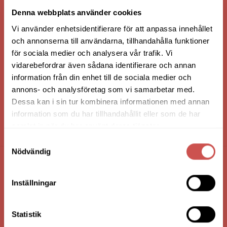
VI ÄR: TRYGGHET - SERVICE - KVALITET
Denna webbplats använder cookies
Vi använder enhetsidentifierare för att anpassa innehållet
och annonserna till användarna, tillhandahålla funktioner
för sociala medier och analysera vår trafik. Vi
vidarebefordrar även sådana identifierare och annan
information från din enhet till de sociala medier och
annons- och analysföretag som vi samarbetar med.
Dessa kan i sin tur kombinera informationen med annan
information som du har tillhandahållit eller som de har
samlat in när du har använt deras tjänster.
HANDLA VIA: BUTIK - WEBBSHOP - TELEFON
Samtyckesval
Nödvändig
FÖRETAGSUPPGIFTER
Inställningar
Nilssons Möbler i Lammhult
N. Fabriksgatan 2
Statistik
363 44 Lammhult