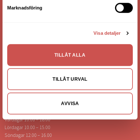
Bank: Handelsbanken
Marknadsföring
Bankgiro: 275-4836
Visa detaljer
KONTAKTA OSS
0472-260041
TILLÅT ALLA
info@nilssonsilammhult.se
Kundtjänst
TILLÅT URVAL
Hitta till oss
ÖPPETTIDER
AVVISA
Vardagar 10.00 – 18.00
Lördagar 10.00 – 15.00
Söndagar 12.00 – 16.00