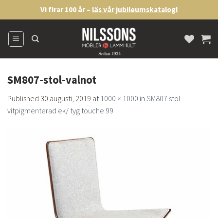
Skip
Vi firar 100 år –
läs vår jubileumskatalog!
to
content
SM807-stol-valnot
Published
30 augusti, 2019
at
1000 × 1000
in
SM807 stol
vitpigmenterad ek/ tyg touche 99