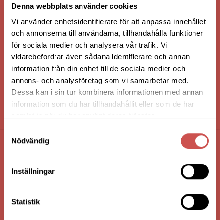
Denna webbplats använder cookies
Vi använder enhetsidentifierare för att anpassa innehållet
och annonserna till användarna, tillhandahålla funktioner
för sociala medier och analysera vår trafik. Vi
vidarebefordrar även sådana identifierare och annan
information från din enhet till de sociala medier och
annons- och analysföretag som vi samarbetar med.
Dessa kan i sin tur kombinera informationen med annan
information som du har tillhandahållit eller som de har
HANDLA VIA: BUTIK - WEBBSHOP - TELEFON
samlat in när du har använt deras tjänster.
Samtyckesval
Nödvändig
FÖRETAGSUPPGIFTER
Inställningar
Nilssons Möbler i Lammhult
N. Fabriksgatan 2
363 44 Lammhult
Statistik
Org. Nummer: 556062-1780