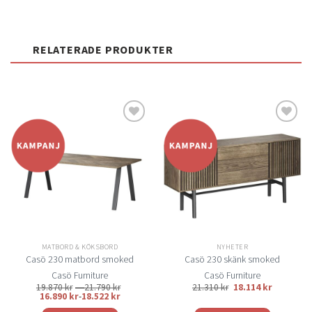
RELATERADE PRODUKTER
Lägg
Lägg
till i
till i
önskelistan
önskelistan
MATBORD & KÖKSBORD
NYHETER
Casö 230 matbord smoked
Casö 230 skänk smoked
Casö Furniture
Casö Furniture
Prisintervall:
19.870
kr
–
21.790
kr
21.310
kr
18.114
kr
19.870 kr
16.890
kr
-
18.522
kr
till