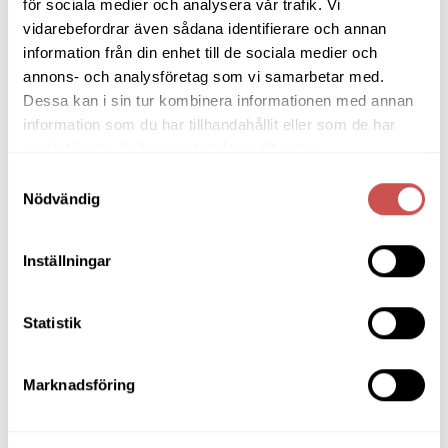
för sociala medier och analysera vår trafik. Vi
Den
vidarebefordrar även sådana identifierare och annan
här
information från din enhet till de sociala medier och
produkten
annons- och analysföretag som vi samarbetar med.
har
flera
Dessa kan i sin tur kombinera informationen med annan
SORTIMENT
varianter.
information som du har tillhandahållit eller som de har
De
samlat in när du har använt deras tjänster.
olika
Barbord
Samtyckesval
alternativen
Nödvändig
kan
Barstolar & Barpallar
väljas
på
Belysning
Inställningar
produktsidan
Bokhyllor
Statistik
Byråer
Bäddsoffor
Marknadsföring
Bänkar & Pallar
Fåtöljer