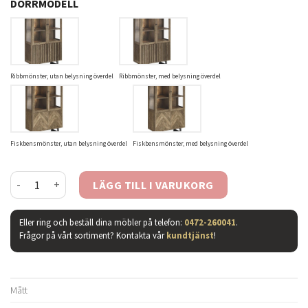
DÖRRMODELL
Ribbmönster, utan belysning överdel
Ribbmönster, med belysning överdel
Fiskbensmönster, utan belysning överdel
Fiskbensmönster, med belysning överdel
Casö 230 vitrinskåp smoked mängd
LÄGG TILL I VARUKORG
Eller ring och beställ dina möbler på telefon:
0472-260041
.
Frågor på vårt sortiment? Kontakta vår
kundtjänst
!
Mått