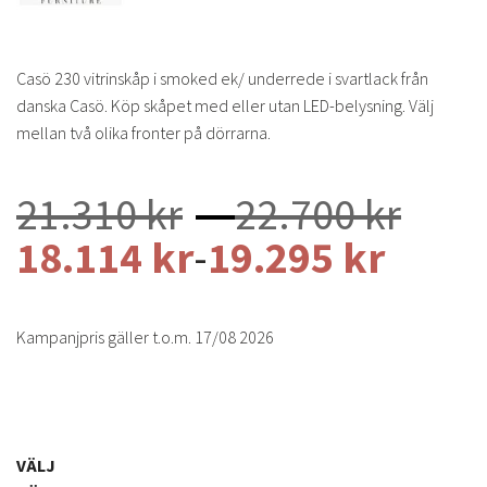
Casö 230 vitrinskåp i smoked ek/ underrede i svartlack från
danska Casö. Köp skåpet med eller utan LED-belysning. Välj
mellan två olika fronter på dörrarna.
Pris
21.310
kr
–
22.700
kr
21.3
18.114
kr
-
19.295
kr
till
22.7
Kampanjpris gäller t.o.m. 17/08 2026
VÄLJ