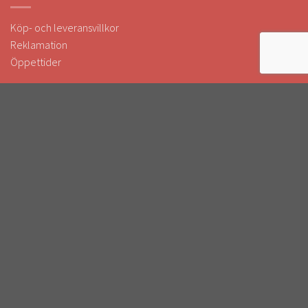
Köp- och leveransvillkor
Reklamation
Öppettider
FÖLJ OSS
Följ oss i sociala medier!
Håll dig uppdaterad om kampanjer & nyheter.