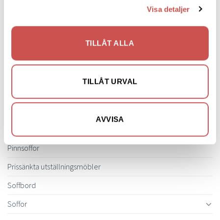
Visa detaljer
Hallmöbler
Inredning
TILLÅT ALLA
Ljusbelysta Glastavlor
Matbord & Köksbord
TILLÅT URVAL
Matgrupper
Mattor
AVVISA
Möbelvård
Pinnsoffor
Prissänkta utställningsmöbler
Soffbord
Soffor