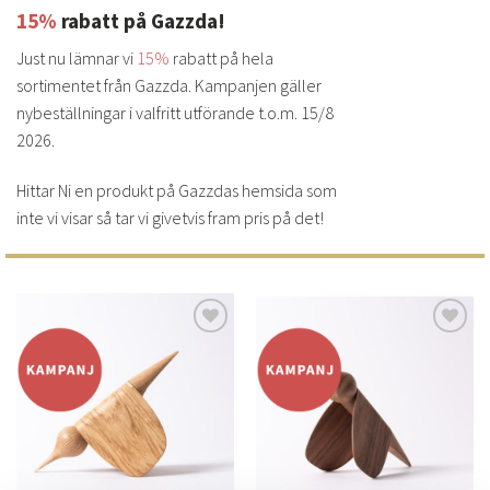
15%
rabatt på Gazzda!
Just nu lämnar vi
15%
rabatt på hela
sortimentet från Gazzda. Kampanjen gäller
nybeställningar i valfritt utförande t.o.m. 15/8
2026.
Hittar Ni en produkt på Gazzdas hemsida som
inte vi visar så tar vi givetvis fram pris på det!
Lägg
Lägg
till i
till i
önskelistan
önskelistan