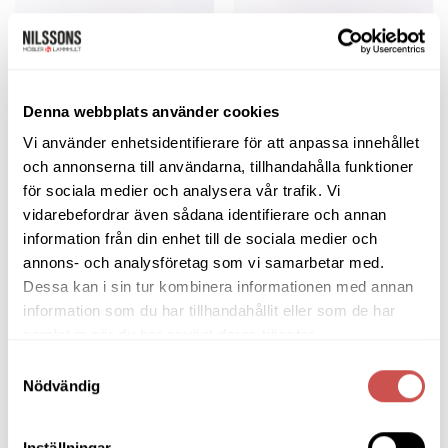
INREDNING
INREDNING
Tica fågel oljad ek
Tica fågel oljad valnöt
Gazzda
Gazzda
820
kr
697
kr
1.040
kr
884
kr
Denna webbplats använder cookies
LÄGG TILL I VARUKORG
LÄGG TILL I VARUKORG
Vi använder enhetsidentifierare för att anpassa innehållet
och annonserna till användarna, tillhandahålla funktioner
för sociala medier och analysera vår trafik. Vi
vidarebefordrar även sådana identifierare och annan
information från din enhet till de sociala medier och
Lägg
Lägg
annons- och analysföretag som vi samarbetar med.
till i
till i
önskelistan
önskelistan
Dessa kan i sin tur kombinera informationen med annan
information som du har tillhandahållit eller som de har
samlat in när du har använt deras tjänster.
Samtyckesval
Nödvändig
MATBORD & KÖKSBORD
MATBORD & KÖKSBORD
Tink matbord – oljad valnöt
Tink matbord – vitoljad ek
Gazzda
Gazzda
Inställningar