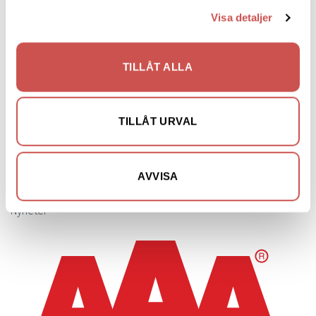
Parasoll
Visa detaljer
Parasollfot
Loungegrupper
TILLÅT ALLA
Dynor
Loungefåtöljer
Bänkar utomhus
TILLÅT URVAL
Utefåtöljer
Matgrupper utomhus
AVVISA
Vitrinskåp
Nyheter