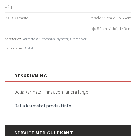
Mått
Delia karmstol
bredd 55cm djup 55cm
höjd 80cm sitthöjd 43cm
Kategorier:
Karmstolar utomhus
,
Nyheter
,
Utemöbler
Varumärke:
Brafab
BESKRIVNING
Delia karmstol finns även i andra färger.
Delia karmstol produktinfo
SERVICE MED GULDKANT