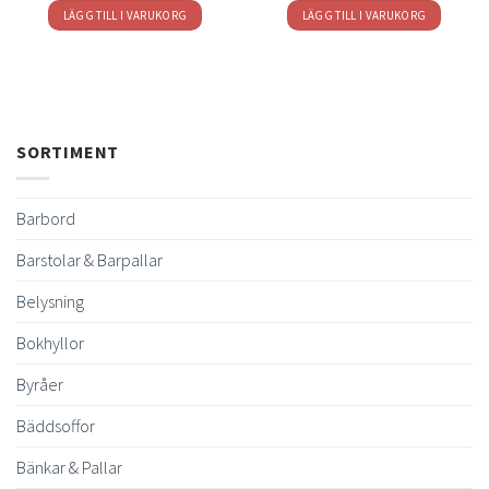
LÄGG TILL I VARUKORG
LÄGG TILL I VARUKORG
SORTIMENT
Barbord
Barstolar & Barpallar
Belysning
Bokhyllor
Byråer
Bäddsoffor
Bänkar & Pallar