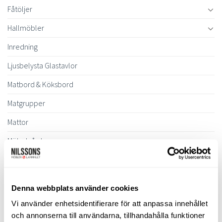
Fåtöljer
Hallmöbler
Inredning
Ljusbelysta Glastavlor
Matbord & Köksbord
Matgrupper
Mattor
Möbelvård
Pinnsoffor
Prissänkta utställningsmöbler
Denna webbplats använder cookies
Soffbord
Vi använder enhetsidentifierare för att anpassa innehållet
och annonserna till användarna, tillhandahålla funktioner
Soffor