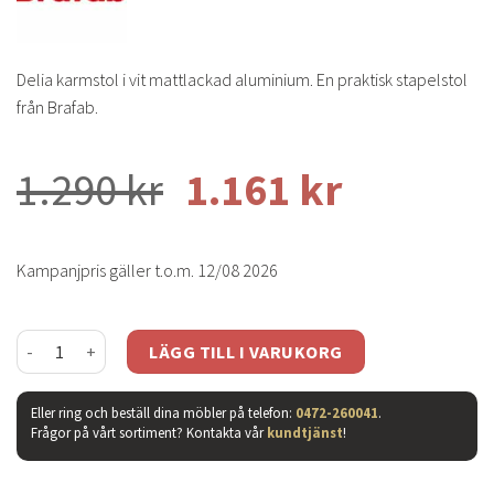
Delia karmstol i vit mattlackad aluminium. En praktisk stapelstol
från Brafab.
1.290
kr
1.161
kr
Kampanjpris gäller t.o.m. 12/08 2026
Delia karmstol vit mängd
LÄGG TILL I VARUKORG
Eller ring och beställ dina möbler på telefon:
0472-260041
.
Frågor på vårt sortiment? Kontakta vår
kundtjänst
!