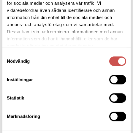
för sociala medier och analysera vår trafik. Vi
Skrivbord
vidarebefordrar även sådana identifierare och annan
information från din enhet till de sociala medier och
Skänkar & Sideboards
annons- och analysföretag som vi samarbetar med.
Stolar
Dessa kan i sin tur kombinera informationen med annan
information som du har tillhandahållit eller som de har
Sängar
samlat in när du har använt deras tjänster.
Sängbord & Gavlar
Samtyckesval
Nödvändig
TV-bänkar
Utemöbler
Inställningar
Utomhusbord
Soffbord utomhus
Statistik
Teakmöbler utomhus
Karmstolar utomhus
Marknadsföring
Soffor utomhus
Soffgrupper utomhus