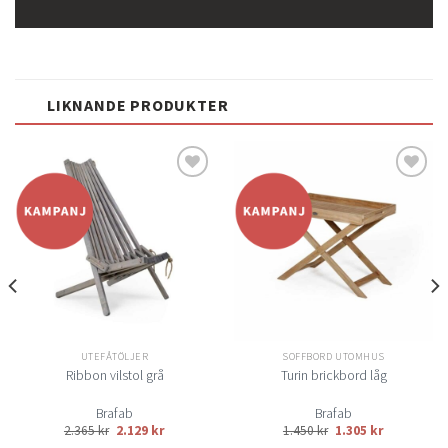
LIKNANDE PRODUKTER
Lägg
Lägg
till i
till i
önskelistan
önskelistan
UTEFÅTÖLJER
SOFFBORD UTOMHUS
Ribbon vilstol grå
Turin brickbord låg
Brafab
Brafab
2.365
kr
2.129
kr
1.450
kr
1.305
kr