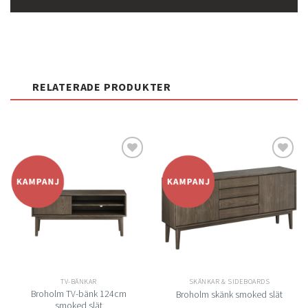
RELATERADE PRODUKTER
Lägg
Lägg
till i
till i
önskelistan
önskelistan
TV-BÄNKAR
SKÄNKAR & SIDEBOARDS
Broholm TV-bänk 124cm
Broholm skänk smoked slät
smoked slät