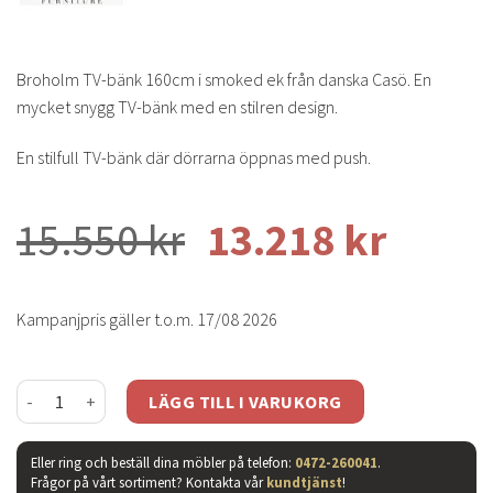
Broholm TV-bänk 160cm i smoked ek från danska Casö. En
mycket snygg TV-bänk med en stilren design.
En stilfull TV-bänk där dörrarna öppnas med push.
15.550
kr
13.218
kr
Kampanjpris gäller t.o.m. 17/08 2026
Broholm TV-bänk 160cm smoked slät mängd
LÄGG TILL I VARUKORG
Eller ring och beställ dina möbler på telefon:
0472-260041
.
Frågor på vårt sortiment? Kontakta vår
kundtjänst
!