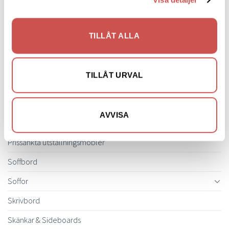
Inredning
Ljusbelysta Glastavlor
TILLÅT ALLA
Matbord & Köksbord
Matgrupper
TILLÅT URVAL
Mattor
Möbelvård
AVVISA
Pinnsoffor
Prissänkta utställningsmöbler
Soffbord
Soffor
Skrivbord
Skänkar & Sideboards