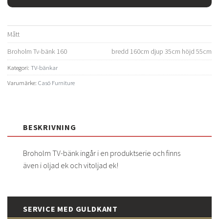
Mått
Broholm Tv-bänk 160
bredd 160cm djup 35cm höjd 55cm
Kategori:
TV-bänkar
Varumärke:
Casö Furniture
BESKRIVNING
Broholm TV-bänk ingår i en produktserie och finns
även i oljad ek och vitoljad ek!
SERVICE MED GULDKANT