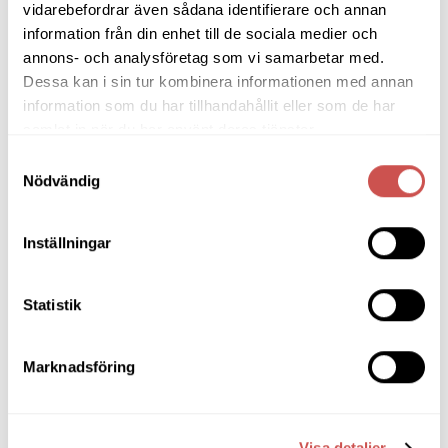
vidarebefordrar även sådana identifierare och annan
information från din enhet till de sociala medier och
SORTIMENT
annons- och analysföretag som vi samarbetar med.
Dessa kan i sin tur kombinera informationen med annan
information som du har tillhandahållit eller som de har
Barbord
samlat in när du har använt deras tjänster.
Barstolar & Barpallar
Samtyckesval
Nödvändig
Belysning
Bokhyllor
Inställningar
Byråer
Statistik
Bäddsoffor
Bänkar & Pallar
Marknadsföring
Fåtöljer
Hallmöbler
Visa detaljer