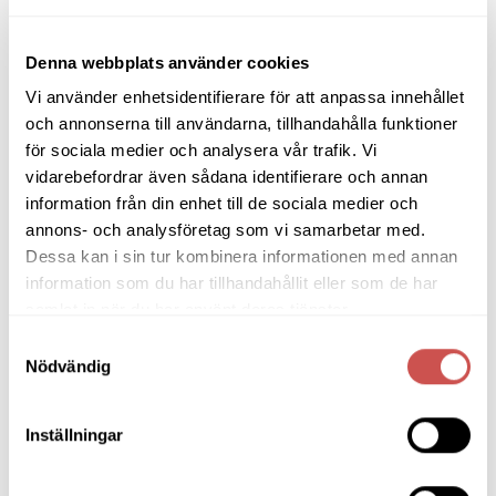
Barstolar & Barpallar
Belysning
Denna webbplats använder cookies
Bokhyllor
Vi använder enhetsidentifierare för att anpassa innehållet
och annonserna till användarna, tillhandahålla funktioner
Byråer
för sociala medier och analysera vår trafik. Vi
Bäddsoffor
vidarebefordrar även sådana identifierare och annan
information från din enhet till de sociala medier och
Bänkar & Pallar
annons- och analysföretag som vi samarbetar med.
Dessa kan i sin tur kombinera informationen med annan
Fåtöljer
information som du har tillhandahållit eller som de har
Hallmöbler
samlat in när du har använt deras tjänster.
Samtyckesval
Inredning
Nödvändig
Ljusbelysta Glastavlor
Matbord & Köksbord
Inställningar
Matgrupper