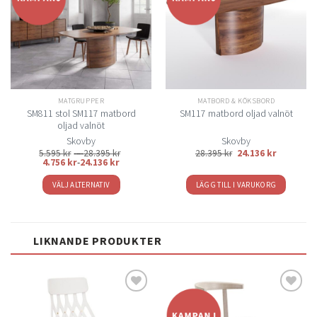
till i
till i
önskelistan
önskelistan
MATGRUPPER
MATBORD & KÖKSBORD
SM811 stol SM117 matbord
SM117 matbord oljad valnöt
oljad valnöt
Skovby
Skovby
Prisintervall:
5.595
kr
–
28.395
kr
28.395
kr
24.136
kr
5.595 kr
4.756
kr
-
24.136
kr
till
28.395 kr
VÄLJ ALTERNATIV
LÄGG TILL I VARUKORG
Den
här
produkten
LIKNANDE PRODUKTER
har
flera
varianter.
De
olika
Lägg
Lägg