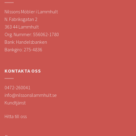
Nilssons Möbler i Lammhult
N. Fabriksgatan 2
363 44 Lammhult
Org. Nummer: 556062-1780
Bank: Handelsbanken
Bankgiro: 275-4836
KONTAKTA OSS
0472-260041
info@nilssonsilammhult.se
Kundtjänst
Hitta till oss