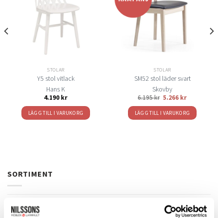
alternativen
till i
till i
kan
önskelistan
önskelistan
väljas
på
produktsidan
STOLAR
STOLAR
Y5 stol vitlack
SM52 stol läder svart
Hans K
Skovby
4.190
kr
6.195
kr
5.266
kr
LÄGG TILL I VARUKORG
LÄGG TILL I VARUKORG
SORTIMENT
Barbord