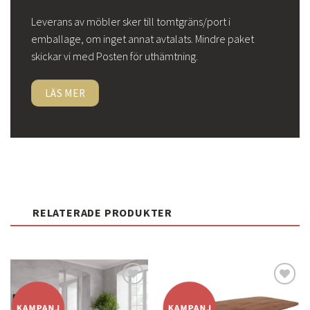
Leverans av möbler sker till tomtgräns/port i
emballage, om inget annat avtalats. Mindre paket
skickar vi med Posten för uthämtning.
LÄS MER
RELATERADE PRODUKTER
Lägg
Lägg