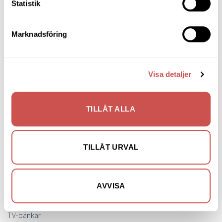
Statistik
Mattor
Möbelvård
Marknadsföring
Pinnsoffor
Prissänkta utställningsmöbler
Visa detaljer
Soffbord
Soffor
TILLÅT ALLA
Skrivbord
Skänkar & Sideboards
TILLÅT URVAL
Stolar
Sängar
AVVISA
Sängbord & Gavlar
TV-bänkar