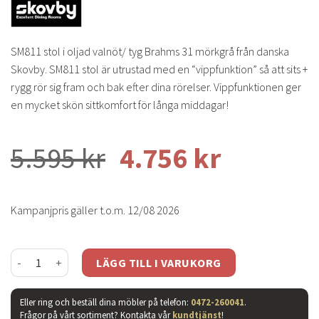
SM811 stol i oljad valnöt/ tyg Brahms 31 mörkgrå från danska
Skovby. SM811 stol är utrustad med en “vippfunktion” så att sits +
rygg rör sig fram och bak efter dina rörelser. Vippfunktionen ger
en mycket skön sittkomfort för långa middagar!
5.595
kr
4.756
kr
Kampanjpris gäller t.o.m. 12/08 2026
SM811 stol oljad valnöt/ tyg brahms 31 mängd
LÄGG TILL I VARUKORG
Eller ring och beställ dina möbler på telefon:
0472-260041
.
Frågor på vårt sortiment? Kontakta vår
kundtjänst
!