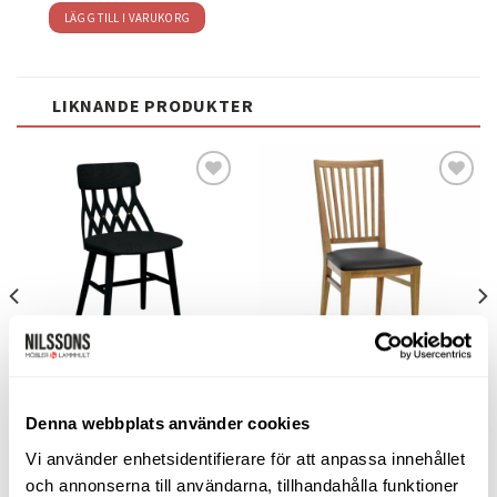
LÄGG TILL I VARUKORG
LIKNANDE PRODUKTER
Lägg
Lägg
till i
till i
önskelistan
önskelistan
STOLAR
STOLAR
Y5 stol svartbets
Särö stol ek/ skinnsits
Denna webbplats använder cookies
Hans K
Torkelson
4.490
kr
3.955
kr
Vi använder enhetsidentifierare för att anpassa innehållet
LÄGG TILL I VARUKORG
LÄGG TILL I VARUKORG
och annonserna till användarna, tillhandahålla funktioner