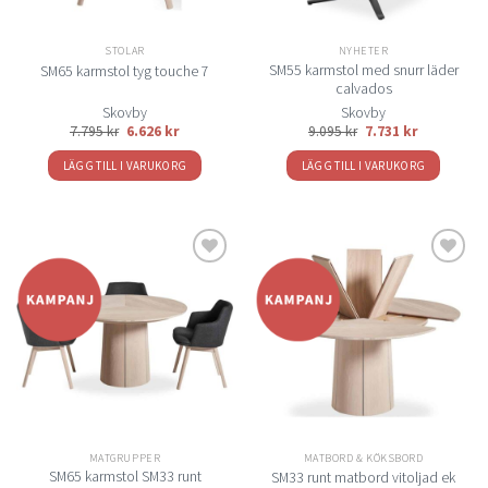
STOLAR
NYHETER
SM55 karmstol med snurr läder
SM65 karmstol tyg touche 7
calvados
Skovby
Skovby
7.795
kr
6.626
kr
9.095
kr
7.731
kr
LÄGG TILL I VARUKORG
LÄGG TILL I VARUKORG
Lägg
Lägg
till i
till i
önskelistan
önskelistan
MATGRUPPER
MATBORD & KÖKSBORD
SM65 karmstol SM33 runt
SM33 runt matbord vitoljad ek