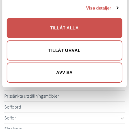
Visa detaljer
Hallmöbler
Inredning
TILLÅT ALLA
Ljusbelysta Glastavlor
Matbord & Köksbord
TILLÅT URVAL
Matgrupper
Mattor
AVVISA
Möbelvård
Pinnsoffor
Prissänkta utställningsmöbler
Soffbord
Soffor
Skrivbord