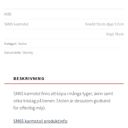
Mått
SM65 karmstol
bredd 55cm djup 57cm
höjd 78cm
Kategori:
Stolar
Varumärke:
Skovby
BESKRIVNING
SM65 karmstol finns att köpa i många tyger, skinn samt
olika träslag på benen. Stolen är dessutom godkänd
för offentlig miljö.
SM65 karmstol produktinfo