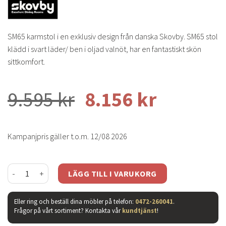
SM65 karmstol i en exklusiv design från danska Skovby. SM65 stol
klädd i svart läder/ ben i oljad valnöt, har en fantastiskt skön
sittkomfort.
9.595
kr
8.156
kr
Kampanjpris gäller t.o.m. 12/08 2026
SM65 karmstol läder svart mängd
LÄGG TILL I VARUKORG
Eller ring och beställ dina möbler på telefon:
0472-260041
.
Frågor på vårt sortiment? Kontakta vår
kundtjänst
!