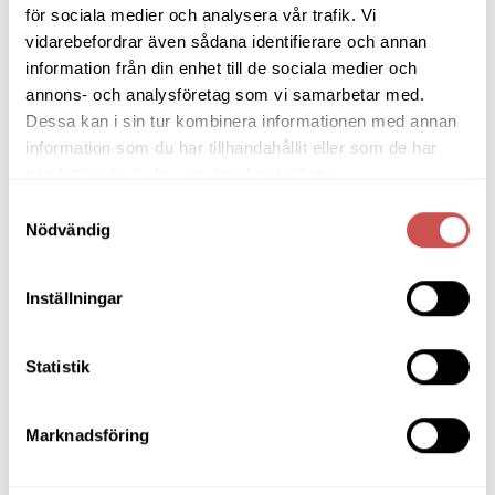
för sociala medier och analysera vår trafik. Vi
vidarebefordrar även sådana identifierare och annan
information från din enhet till de sociala medier och
annons- och analysföretag som vi samarbetar med.
Dessa kan i sin tur kombinera informationen med annan
SORTIMENT
information som du har tillhandahållit eller som de har
samlat in när du har använt deras tjänster.
Barbord
Samtyckesval
Nödvändig
Barstolar & Barpallar
Belysning
Inställningar
Bokhyllor
Byråer
Statistik
Bäddsoffor
Marknadsföring
Bänkar & Pallar
Fåtöljer