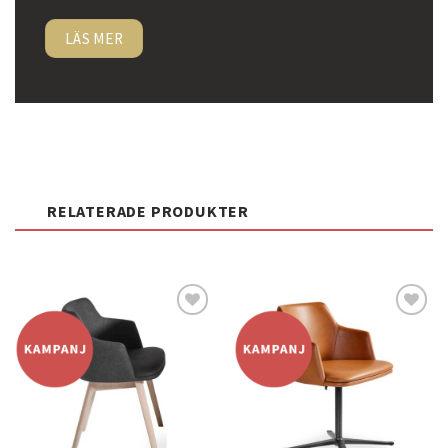
LÄS MER
RELATERADE PRODUKTER
Lägg
Lägg
till i
till i
önskelistan
önskelistan