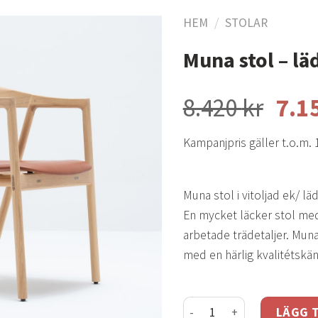
HEM
/
STOLAR
Muna stol – lä
Lägg
till i
8.420
kr
7.1
önskelistan
Kampanjpris gäller t.o.m. 
Muna stol i vitoljad ek/ l
En mycket läcker stol med 
arbetade trädetaljer. Muna
med en härlig kvalitétskän
Muna stol - läder dakar wh
LÄGG T