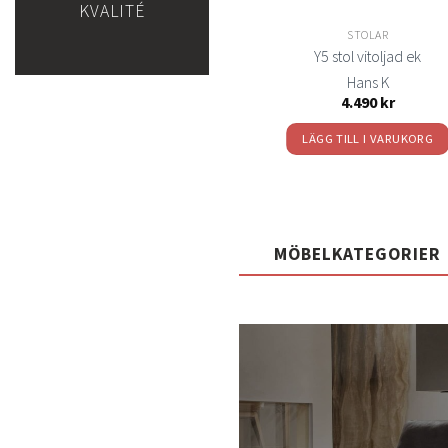
KVALITÉ
STOLAR
STOLAR
Birka stol vitek
Y5 stol vitoljad ek
Torkelson
Hans K
1.985
kr
4.490
kr
LÄGG TILL I VARUKORG
LÄGG TILL I VARUKORG
MÖBELKATEGORIER