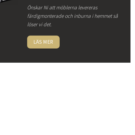
Önskar Ni att möblerna levereras
färdigmonterade och inburna i hemmet så
löser vi det.
LÄS MER