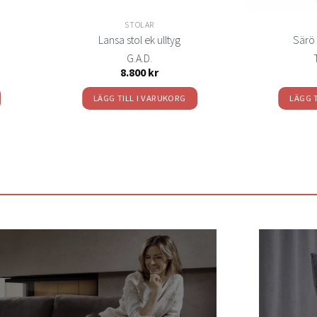
STOLAR
Lansa stol ek ulltyg
Särö 
G.A.D.
8.800
kr
LÄGG TILL I VARUKORG
LÄGG 