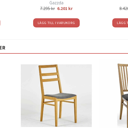
Gazzda
7.295
kr
6.201
kr
8.4
LÄGG TILL I VARUKORG
LÄGG 
ER
Lägg
Lägg
ill i
till i
elistan
önskelistan