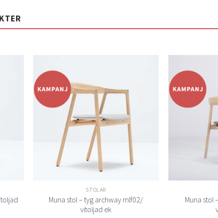
UKTER
Lägg
Lägg
ill i
till i
elistan
önskelistan
STOLAR
itoljad
Muna stol – tyg archway mlf02/
Muna stol 
vitoljad ek