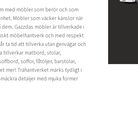
 hem med möbler som berör och som
nhet. Möbler som väcker känslor när
å dem. Gazzdas möbler är tillverkade i
tiskt möbelhantverk och med respekt
år ta tid att tillverka utan genvägar och
tillverkar matbord, stolar,
ffbord, soffor, fåtöljer, barstolar,
t mer! Trähantverket märks tydligt i
Smäckra detaljer med mjuka former