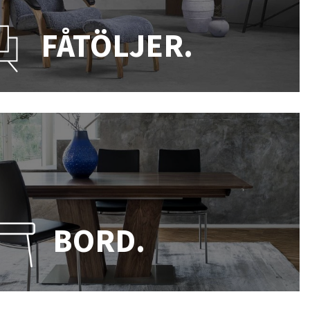
FÅTÖLJER.
BORD.