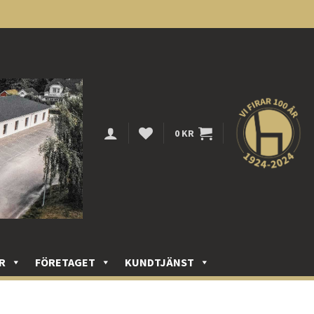
0
KR
R
FÖRETAGET
KUNDTJÄNST