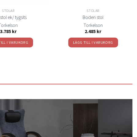
STOLAR
STOLAR
stol ek/ tygsits
Boden stol
Torkelson
Torkelson
3.785
kr
2.485
kr
TILL I VARUKORG
LÄGG TILL I VARUKORG