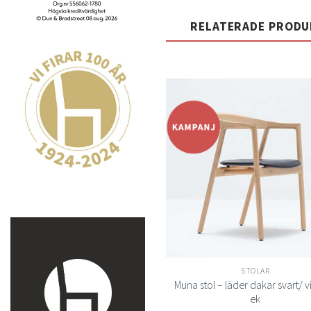
RELATERADE PROD
t
önsk
STOLAR
Muna stol – läder dakar svart/ v
ek