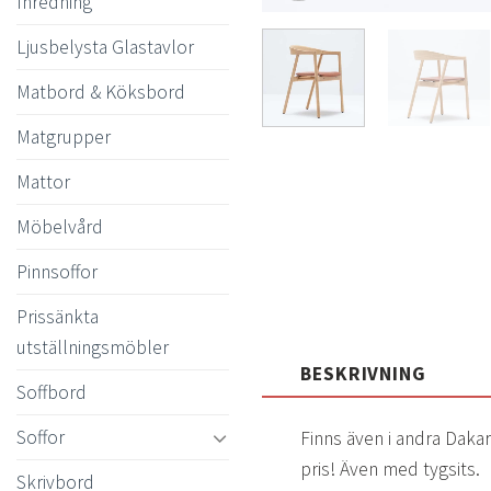
Inredning
Ljusbelysta Glastavlor
Matbord & Köksbord
Matgrupper
Mattor
Möbelvård
Pinnsoffor
Prissänkta
utställningsmöbler
BESKRIVNING
Soffbord
Soffor
Finns även i andra Daka
pris! Även med tygsits.
Skrivbord