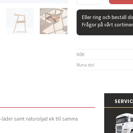
Eller ring och beställ d
Frågor på vårt sortime
Mått
Muna stol
SERVI
r-läder samt naturoljad ek till samma