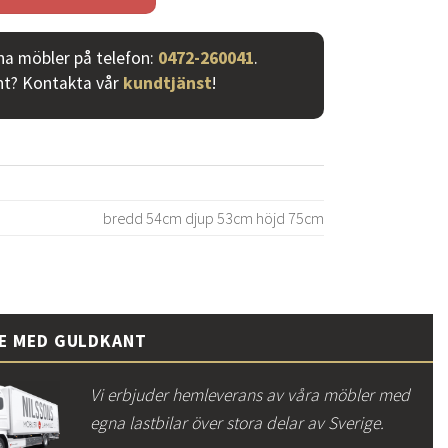
ina möbler på telefon:
0472-260041
.
nt? Kontakta vår
kundtjänst
!
bredd 54cm djup 53cm höjd 75cm
CE MED GULDKANT
Vi erbjuder hemleverans av våra möbler med
egna lastbilar över stora delar av Sverige.