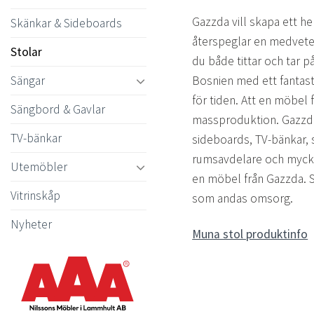
Gazzda vill skapa ett
Skänkar & Sideboards
återspeglar en medvete
Stolar
du både tittar och tar p
Bosnien med ett fantas
Sängar
för tiden. Att en möbel f
Sängbord & Gavlar
massproduktion. Gazzda 
TV-bänkar
sideboards, TV-bänkar, so
rumsavdelare och mycke
Utemöbler
en möbel från Gazzda. 
Vitrinskåp
som andas omsorg.
Nyheter
Muna stol produktinfo