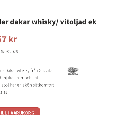
der dakar whisky/ vitoljad ek
57
kr
16/08 2026
äder Dakar whisky från Gazzda.
mjuka linjer och fint
 stol har en skön sittkomfort
sla!
isky/ vitoljad ek mängd
ILL I VARUKORG