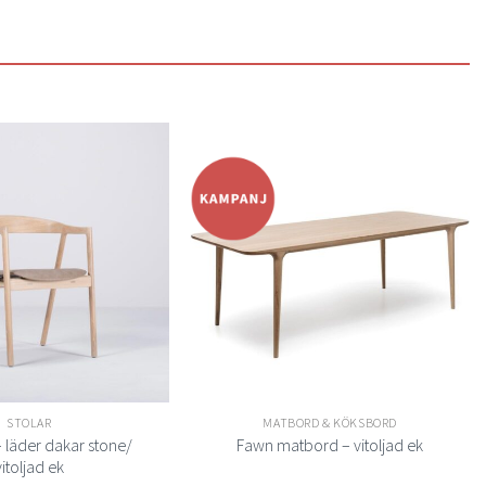
Lägg
Lägg
till i
till i
önskelistan
önskelistan
STOLAR
MATBORD & KÖKSBORD
– läder dakar stone/
Fawn matbord – vitoljad ek
vitoljad ek