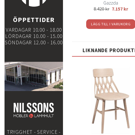
Gazzda
8.420
kr
7.157
kr
ÖPPETTIDER
LÄGG TILL I VARUKORG
VARDAGAR 10.00 - 18.00
LÖRDAGAR 10.00 - 15.00
SÖNDAGAR 12.00 - 16.00
LIKNANDE PRODUKT
Lägg
till i
t
önskelistan
önsk
TRYGGHET - SERVICE -