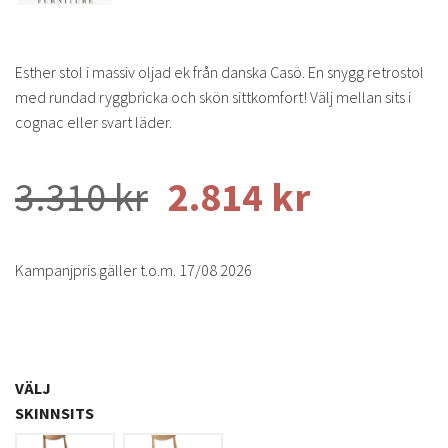
Esther stol i massiv oljad ek från danska Casö. En snygg retrostol
med rundad ryggbricka och skön sittkomfort! Välj mellan sits i
cognac eller svart läder.
3.310
kr
2.814
kr
Kampanjpris gäller t.o.m. 17/08 2026
VÄLJ
SKINNSITS