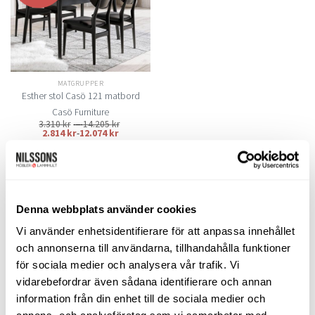
önskelistan
olika
olika
alternativen
alternativen
kan
kan
väljas
väljas
på
på
MATGRUPPER
produktsidan
produktsidan
Esther stol Casö 121 matbord
Casö Furniture
Prisintervall:
3.310
kr
–
14.205
kr
3.310 kr
2.814
kr
-
12.074
kr
till
14.205 kr
VÄLJ ALTERNATIV
Den
här
produkten
Denna webbplats använder cookies
LIKNANDE PRODUKTER
har
flera
Vi använder enhetsidentifierare för att anpassa innehållet
varianter.
och annonserna till användarna, tillhandahålla funktioner
De
för sociala medier och analysera vår trafik. Vi
olika
vidarebefordrar även sådana identifierare och annan
Lägg
Lägg
alternativen
till i
till i
information från din enhet till de sociala medier och
kan
önskelistan
önskelistan