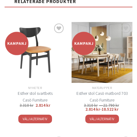
RELATERADE PRODUKTER
Lägg
Lägg
till i
till i
önskelistan
önskelistan
NYHETER
MATGRUPPER
Esther stol svartbets
Esther stol Casö matbord 703
Casö Furniture
Casö Furniture
Prisinterva
3.310
kr
2.814
kr
3.310
kr
–
21.790
kr
3.310 kr
2.814
kr
-
18.522
kr
till
21.790 kr
VÄLJ ALTERNATIV
VÄLJ ALTERNATIV
Den
Den
här
här