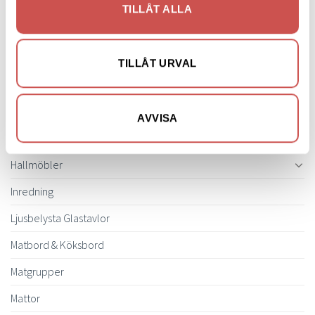
Belysning
TILLÅT ALLA
Bokhyllor
Byråer
TILLÅT URVAL
Bäddsoffor
Bänkar & Pallar
AVVISA
Fåtöljer
Hallmöbler
Inredning
Ljusbelysta Glastavlor
Matbord & Köksbord
Matgrupper
Mattor