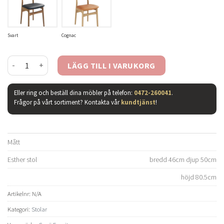
Svart
Cognac
Esther stol oljad ek mängd
LÄGG TILL I VARUKORG
Eller ring och beställ dina möbler på telefon:
0472-260041
.
Frågor på vårt sortiment? Kontakta vår
kundtjänst
!
Mått
Esther stol
bredd 46cm djup 50cm
höjd 80.5cm
Artikelnr:
N/A
Kategori:
Stolar