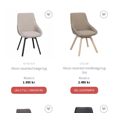
Lägg
Lägg
till i
till i
önskelistan
önskelistan
NYHETER
STOLAR
Alison snurrstol mörkbeige tyg
Alison snurrstol beige tyg
/trä
Rowico
Rowico
1.995
kr
2.495
kr
LÄGG TILL I VARUKORG
VÄLJ ALTERNATIV
Den
här
produkten
har