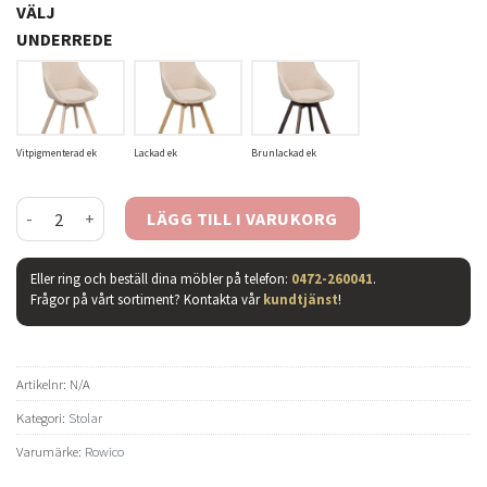
VÄLJ
UNDERREDE
Vitpigmenterad ek
Lackad ek
Brunlackad ek
Alison snurrstol ljusbeige tyg /trä mängd
LÄGG TILL I VARUKORG
Eller ring och beställ dina möbler på telefon:
0472-260041
.
Frågor på vårt sortiment? Kontakta vår
kundtjänst
!
Artikelnr:
N/A
Kategori:
Stolar
Varumärke:
Rowico