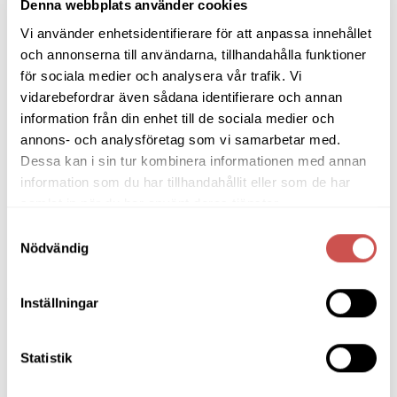
produktsidan
Denna webbplats använder cookies
Alison snurrstol beige tyg /trä
Alison snurrstol mörkgrå /trä
Vi använder enhetsidentifierare för att anpassa innehållet
Rowico
Rowico
2.495
kr
2.495
kr
och annonserna till användarna, tillhandahålla funktioner
för sociala medier och analysera vår trafik. Vi
VÄLJ ALTERNATIV
VÄLJ ALTERNATIV
vidarebefordrar även sådana identifierare och annan
Den
Den
här
här
information från din enhet till de sociala medier och
produkten
produkten
annons- och analysföretag som vi samarbetar med.
LIKNANDE PRODUKTER
har
har
Dessa kan i sin tur kombinera informationen med annan
flera
flera
information som du har tillhandahållit eller som de har
varianter.
varianter.
samlat in när du har använt deras tjänster.
De
De
olika
olika
Samtyckesval
Lägg
Lägg
alternativen
alternativen
Nödvändig
till i
till i
kan
kan
önskelistan
önskelistan
väljas
väljas
på
på
Inställningar
produktsidan
produktsidan
Statistik
STOLAR
STOLAR
Rainbow stol vitlack
Särö stol ek/ tygsits