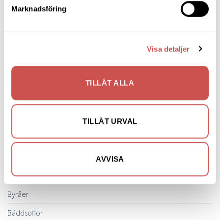
Hans K
Torkelson
Marknadsföring
4.090
kr
3.785
kr
LÄGG TILL I VARUKORG
LÄGG TILL I VARUKORG
Visa detaljer
TILLÅT ALLA
SORTIMENT
Barbord
TILLÅT URVAL
Barstolar & Barpallar
Belysning
AVVISA
Bokhyllor
Byråer
Bäddsoffor