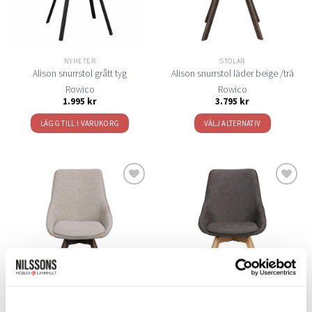
alternativen
kan
väljas
på
NYHETER
STOLAR
produktsidan
Alison snurrstol grått tyg
Alison snurrstol läder beige /trä
Rowico
Rowico
1.995
kr
3.795
kr
LÄGG TILL I VARUKORG
VÄLJ ALTERNATIV
Den
här
produkten
har
flera
Lägg
Lägg
varianter.
till i
till i
De
önskelistan
önskelistan
olika
alternativen
kan
väljas
på
STOLAR
STOLAR