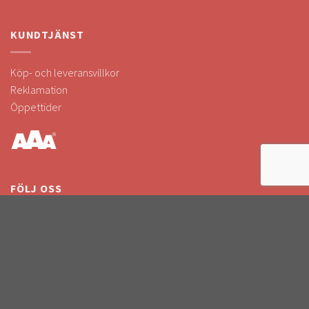
KUNDTJÄNST
Köp- och leveransvillkor
Reklamation
Öppettider
FÖLJ OSS
Följ oss i sociala medier!
Håll dig uppdaterad om kampanjer & nyheter.