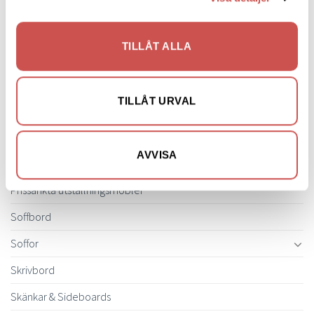
Inredning
Ljusbelysta Glastavlor
TILLÅT ALLA
Matbord & Köksbord
Matgrupper
TILLÅT URVAL
Mattor
Möbelvård
AVVISA
Pinnsoffor
Prissänkta utställningsmöbler
Soffbord
Soffor
Skrivbord
Skänkar & Sideboards