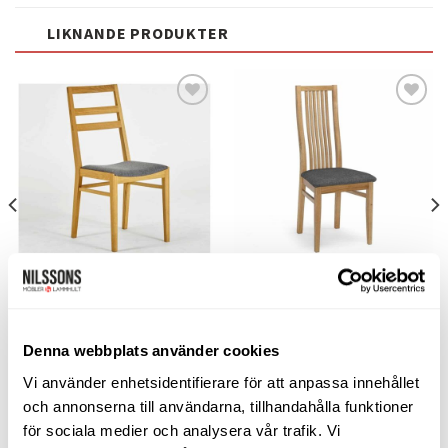
LIKNANDE PRODUKTER
Lägg
Lägg
till i
till i
önskelistan
önskelistan
STOLAR
STOLAR
Lansa stol ek ulltyg
Allegro stol ek tygsits
G.A.D.
Torkelson
8.800
kr
3.785
kr
Denna webbplats använder cookies
LÄGG TILL I VARUKORG
LÄGG TILL I VARUKORG
Vi använder enhetsidentifierare för att anpassa innehållet
och annonserna till användarna, tillhandahålla funktioner
för sociala medier och analysera vår trafik. Vi