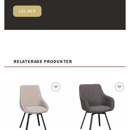
LÄS MER
RELATERADE PRODUKTER
Lägg
Lägg
till i
till i
önskelistan
önskelistan