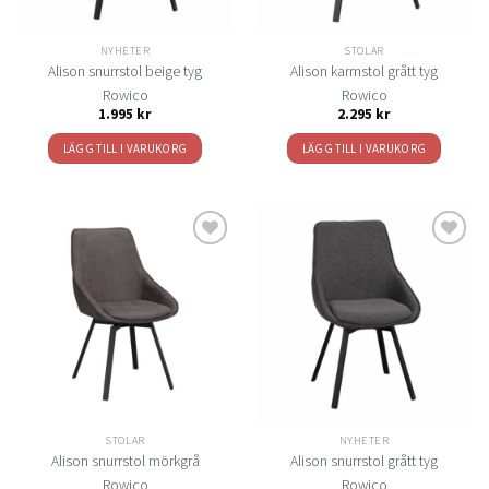
NYHETER
STOLAR
Alison snurrstol beige tyg
Alison karmstol grått tyg
Rowico
Rowico
1.995
kr
2.295
kr
LÄGG TILL I VARUKORG
LÄGG TILL I VARUKORG
Lägg
Lägg
till i
till i
önskelistan
önskelistan
STOLAR
NYHETER
Alison snurrstol mörkgrå
Alison snurrstol grått tyg
Rowico
Rowico