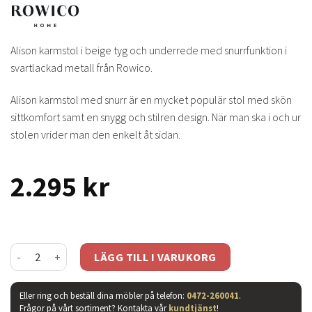
Alison karmstol i beige tyg och underrede med snurrfunktion i
svartlackad metall från Rowico.
Alison karmstol med snurr är en mycket populär stol med skön
sittkomfort samt en snygg och stilren design. När man ska i och ur
stolen vrider man den enkelt åt sidan.
2.295
kr
Alison karmstol beige tyg mängd
LÄGG TILL I VARUKORG
Eller ring och beställ dina möbler på telefon:
0472-260041
.
Frågor på vårt sortiment? Kontakta vår
kundtjänst
!