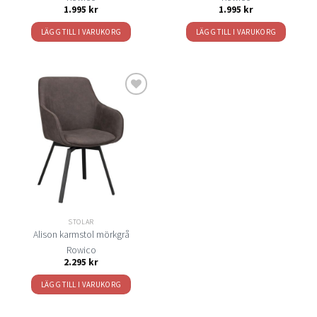
1.995
kr
1.995
kr
LÄGG TILL I VARUKORG
LÄGG TILL I VARUKORG
Lägg
till i
önskelistan
STOLAR
Alison karmstol mörkgrå
Rowico
2.295
kr
LÄGG TILL I VARUKORG