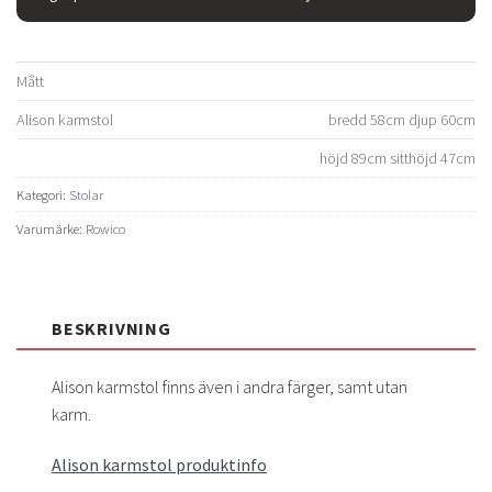
Mått
Alison karmstol
bredd 58cm djup 60cm
höjd 89cm sitthöjd 47cm
Kategori:
Stolar
Varumärke:
Rowico
BESKRIVNING
Alison karmstol finns även i andra färger, samt utan
karm.
Alison karmstol produktinfo