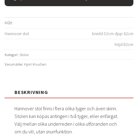
Mått
Hannover stol
bredd 52cm djup 62cm
höjd 82cm
Kategori:
Stolar
Varumärke:
Hjort Knudsen
BESKRIVNING
Hannover stol finns i flera olika tyger och även skinn.
Stolen kan köpas antingen i två tyger, eller enfärgat.
Välj mellan olika underreden i olika utföranden och
om du vill, utan snurrfunktion.