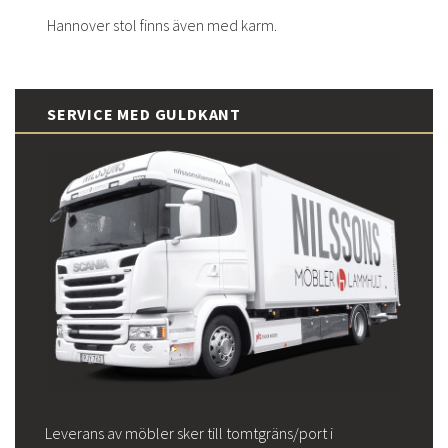
Hannover stol finns även med karm.
SERVICE MED GULDKANT
Leverans av möbler sker till tomtgräns/port i