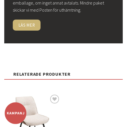
emballage, om inget annat avtalats. Mindre paket
skickar vi med Posten för uthämtning.
LÄS MER
RELATERADE PRODUKTER
Lägg
till i
önskelistan