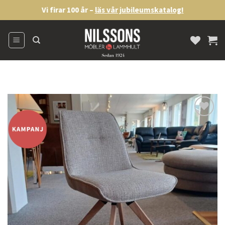
Skip
Vi firar 100 år –
läs vår jubileumskatalog!
to
content
Lägg
till i
önskelistan