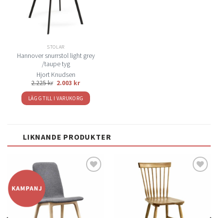
STOLAR
Hannover snurrstol light grey
/taupe tyg
Hjort Knudsen
2.225
kr
2.003
kr
LÄGG TILL I VARUKORG
LIKNANDE PRODUKTER
Lägg
Lägg
till i
till i
önskelistan
önskelistan