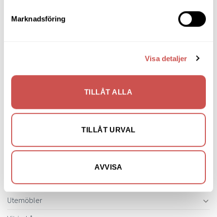
Pinnsoffor
Marknadsföring
Prissänkta utställningsmöbler
Soffbord
Visa detaljer
Soffor
Skrivbord
TILLÅT ALLA
Skänkar & Sideboards
Stolar
TILLÅT URVAL
Sängar
Sängbord & Gavlar
AVVISA
TV-bänkar
Utemöbler