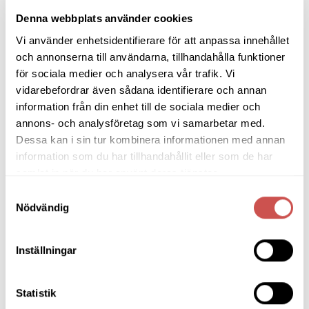
Bokhyllor
Denna webbplats använder cookies
Vi använder enhetsidentifierare för att anpassa innehållet
Byråer
och annonserna till användarna, tillhandahålla funktioner
Bäddsoffor
för sociala medier och analysera vår trafik. Vi
vidarebefordrar även sådana identifierare och annan
Bänkar & Pallar
information från din enhet till de sociala medier och
Fåtöljer
annons- och analysföretag som vi samarbetar med.
Dessa kan i sin tur kombinera informationen med annan
Hallmöbler
information som du har tillhandahållit eller som de har
samlat in när du har använt deras tjänster.
Inredning
Samtyckesval
Ljusbelysta Glastavlor
Nödvändig
Matbord & Köksbord
Inställningar
Matgrupper
Mattor
Statistik
Möbelvård