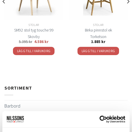
STOLAR
STOLAR
SM92 stol tyg touche 99
Birka pinnstol ek
Skovby
Torkelson
5.395
kr
4.586
kr
1.885
kr
LÄGG TILL I VARUKORG
LÄGG TILL I VARUKORG
SORTIMENT
Barbord
Barstolar & Barpallar
Belysning