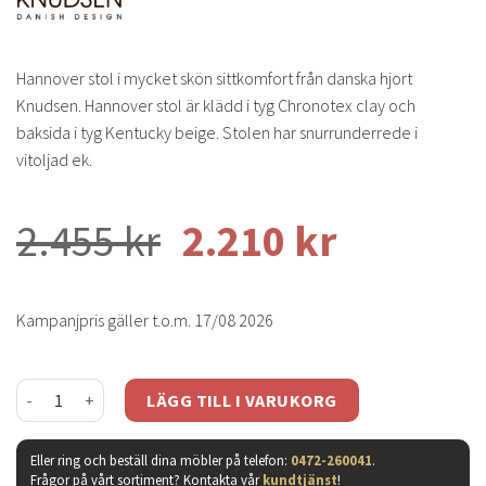
Hannover stol i mycket skön sittkomfort från danska hjort
Knudsen. Hannover stol är klädd i tyg Chronotex clay och
baksida i tyg Kentucky beige. Stolen har snurrunderrede i
vitoljad ek.
2.455
kr
2.210
kr
Kampanjpris gäller t.o.m. 17/08 2026
Hannover snurrstol clay /beige tyg mängd
LÄGG TILL I VARUKORG
Eller ring och beställ dina möbler på telefon:
0472-260041
.
Frågor på vårt sortiment? Kontakta vår
kundtjänst
!