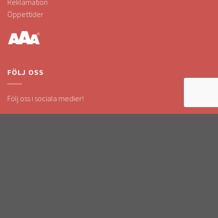
Reklamation
Öppettider
FÖLJ OSS
Följ oss i sociala medier!
Håll dig uppdaterad om kampanjer & nyheter.
SÄKRA BETALNINGAR