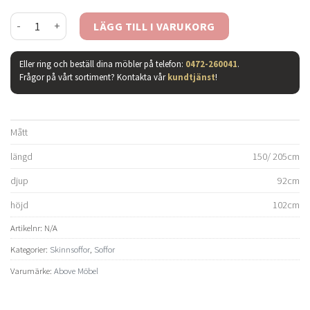
Everest soffgrupp - läder major 90 mörkbrun mängd
LÄGG TILL I VARUKORG
Eller ring och beställ dina möbler på telefon:
0472-260041
.
Frågor på vårt sortiment? Kontakta vår
kundtjänst
!
Mått
längd
150/ 205cm
djup
92cm
höjd
102cm
Artikelnr:
N/A
Kategorier:
Skinnsoffor
,
Soffor
Varumärke:
Above Möbel