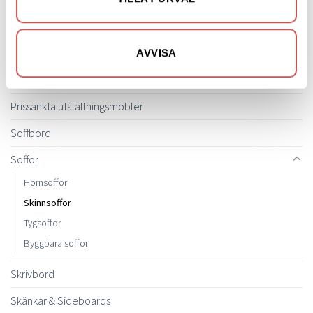
Mattor
Möbelvård
AVVISA
Pinnsoffor
Prissänkta utställningsmöbler
Soffbord
Soffor
Hörnsoffor
Skinnsoffor
Tygsoffor
Byggbara soffor
Skrivbord
Skänkar & Sideboards