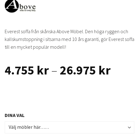
Everest soffa från skånska Above Möbel. Den höga ryggen och
kallskumstoppning i sitsarna med 10 års garanti, gör Everest soffa
till en mycket populär modell!
Prisin
4.755
kr
–
26.975
kr
4.755
till
26.97
DINA VAL