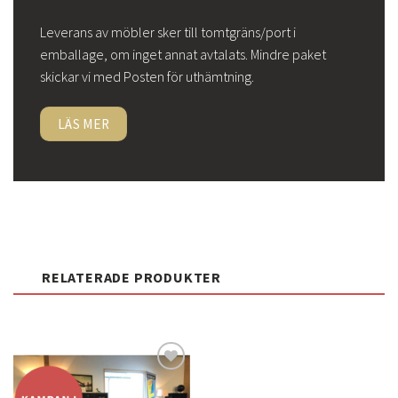
Leverans av möbler sker till tomtgräns/port i
emballage, om inget annat avtalats. Mindre paket
skickar vi med Posten för uthämtning.
LÄS MER
RELATERADE PRODUKTER