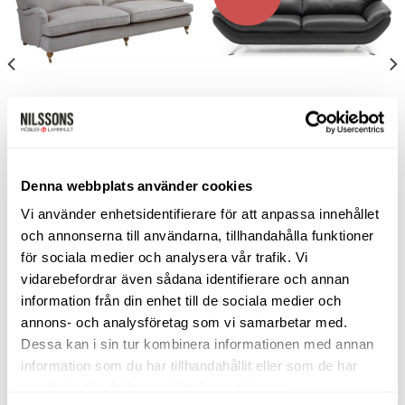
till i
till i
önskelistan
önskelistan
SOFFOR
SKINNSOFFOR
Andrew soffa 3-sits rak – tyg
Roma soffa 3-sits – läder
matiss 07 beige
semi/sp
Bröderna Anderssons
Hjort Knudsen
Denna webbplats använder cookies
35.220
kr
18.265
kr
16.439
kr
Vi använder enhetsidentifierare för att anpassa innehållet
LÄGG TILL I VARUKORG
VÄLJ ALTERNATIV
och annonserna till användarna, tillhandahålla funktioner
Den
för sociala medier och analysera vår trafik. Vi
här
vidarebefordrar även sådana identifierare och annan
produkten
information från din enhet till de sociala medier och
har
annons- och analysföretag som vi samarbetar med.
flera
SORTIMENT
Dessa kan i sin tur kombinera informationen med annan
varianter.
De
information som du har tillhandahållit eller som de har
olika
samlat in när du har använt deras tjänster.
Barbord
alternativen