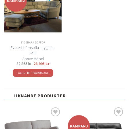
Lägg
till i
önskelistan
BYGGBARA SOFFOR
Everest hörnsoffa – tyg turin
tenn
Above Möbel
Det
Det
32.865
kr
28.995
kr
ursprungliga
nuvarande
priset
priset
LÄGG TILL I VARUKORG
var:
är:
32.865 kr.
28.995 kr.
LIKNANDE PRODUKTER
Lägg
Lägg