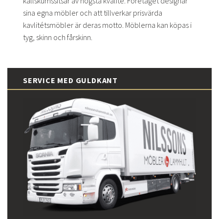
kallskumssitsar av högsta kvalité. Företaget designar
sina egna möbler och att tillverkar prisvärda
kavlitétsmöbler är deras motto. Möblerna kan köpas i
tyg, skinn och fårskinn.
SERVICE MED GULDKANT