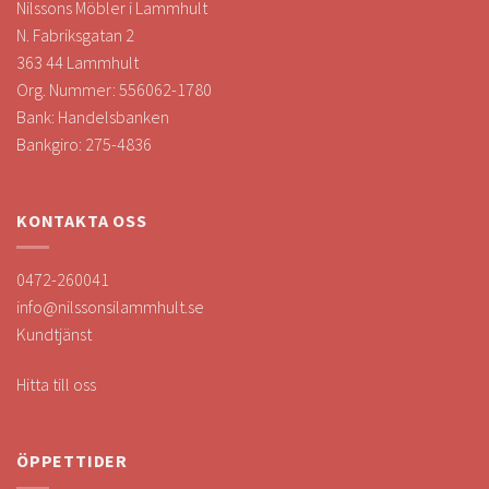
Nilssons Möbler i Lammhult
N. Fabriksgatan 2
363 44 Lammhult
Org. Nummer: 556062-1780
Bank: Handelsbanken
Bankgiro: 275-4836
KONTAKTA OSS
0472-260041
info@nilssonsilammhult.se
Kundtjänst
Hitta till oss
ÖPPETTIDER