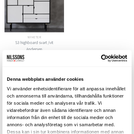
önskelistan
NYHETER
S3 highboard svart /vit
Andersen
46.764
kr
LÄGG TILL I VARUKORG
Denna webbplats använder cookies
LIKNANDE PRODUKTER
Vi använder enhetsidentifierare för att anpassa innehållet
och annonserna till användarna, tillhandahålla funktioner
för sociala medier och analysera vår trafik. Vi
vidarebefordrar även sådana identifierare och annan
information från din enhet till de sociala medier och
Lägg
Lägg
till i
till i
annons- och analysföretag som vi samarbetar med.
önskelistan
önskelistan
Dessa kan i sin tur kombinera informationen med annan