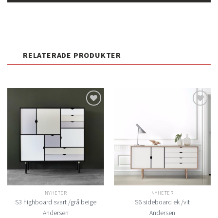
RELATERADE PRODUKTER
Lägg
Lägg
till i
till i
önskelistan
önskelistan
NYHETER
NYHETER
S3 highboard svart /grå beige
S6 sideboard ek /vit
Andersen
Andersen