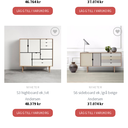
46.764
kr
37.074
kr
LÄGG TILL I VARUKORG
LÄGG TILL I VARUKORG
Lägg
Lägg
till i
till i
önskelistan
önskelistan
NYHETER
NYHETER
S3 highboard ek /vit
S6 sideboard ek /grå beige
Andersen
Andersen
48.379
kr
37.074
kr
LÄGG TILL I VARUKORG
LÄGG TILL I VARUKORG