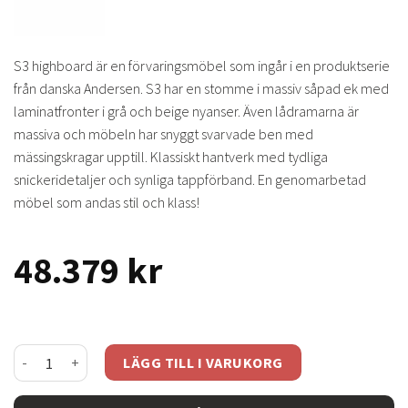
S3 highboard är en förvaringsmöbel som ingår i en produktserie
från danska Andersen. S3 har en stomme i massiv såpad ek med
laminatfronter i grå och beige nyanser. Även lådramarna är
massiva och möbeln har snyggt svarvade ben med
mässingskragar upptill. Klassiskt hantverk med tydliga
snickeridetaljer och synliga tappförband. En genomarbetad
möbel som andas stil och klass!
48.379
kr
S3 highboard ek /grå beige mängd
LÄGG TILL I VARUKORG