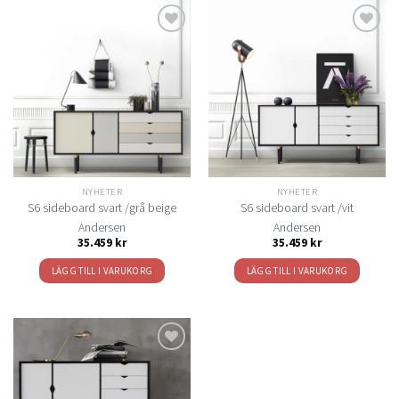
Lägg
Lägg
till i
till i
önskelistan
önskelistan
NYHETER
NYHETER
S6 sideboard svart /grå beige
S6 sideboard svart /vit
Andersen
Andersen
35.459
kr
35.459
kr
LÄGG TILL I VARUKORG
LÄGG TILL I VARUKORG
Lägg
till i