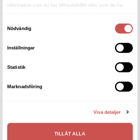
information som du har tillhandahållit eller som de har
samlat in när du har använt deras tjänster.
Samtyckesval
Nödvändig
SKÄNKAR & SIDEBOARDS
SKÄNKAR & SIDEBOARDS
Casö 700 highboard
Brooklyn sideboard smoked
Casö Furniture
Rowico
Inställningar
21.505
kr
18.279
kr
15.995
kr
LÄGG TILL I VARUKORG
LÄGG TILL I VARUKORG
Statistik
Marknadsföring
SORTIMENT
Visa detaljer
Barbord
Barstolar & Barpallar
TILLÅT ALLA