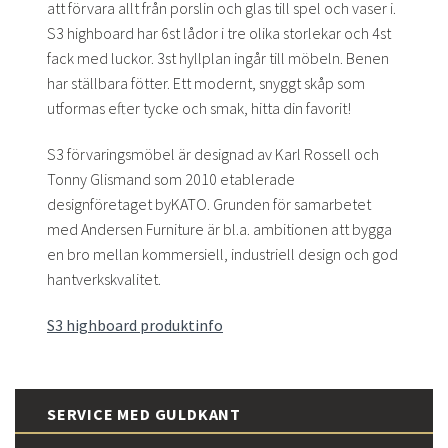
att förvara allt från porslin och glas till spel och vaser i.
S3 highboard har 6st lådor i tre olika storlekar och 4st
fack med luckor. 3st hyllplan ingår till möbeln. Benen
har ställbara fötter. Ett modernt, snyggt skåp som
utformas efter tycke och smak, hitta din favorit!
S3 förvaringsmöbel är designad av Karl Rossell och
Tonny Glismand som 2010 etablerade
designföretaget byKATO. Grunden för samarbetet
med Andersen Furniture är bl.a. ambitionen att bygga
en bro mellan kommersiell, industriell design och god
hantverkskvalitet.
S3 highboard produktinfo
SERVICE MED GULDKANT