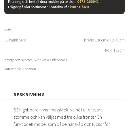
Eller ring och beställ dina möbler på telefon:
0472-260041
.
Frågor på vårt sortiment? Kontakta vår
kundtjänst
!
Mått
S3 highboard
bredd 130cm djup 43cm
höjd 132cm
Kategorier:
Nyheter
,
Skänkar & Sideboards
Varumärke:
Andersen
BESKRIVNING
S3 highboard finns i massiv ek, valnöt eller svart
stomme och kan väljas med tre olika fronter. En
funktionell möbel som både har skåp och luckor för