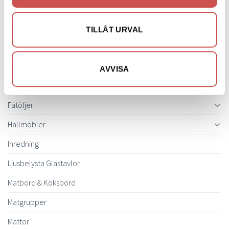
Belysning
Bokhyllor
TILLÅT URVAL
Byråer
Bäddsoffor
AVVISA
Bänkar & Pallar
Fåtöljer
Hallmöbler
Inredning
Ljusbelysta Glastavlor
Matbord & Köksbord
Matgrupper
Mattor