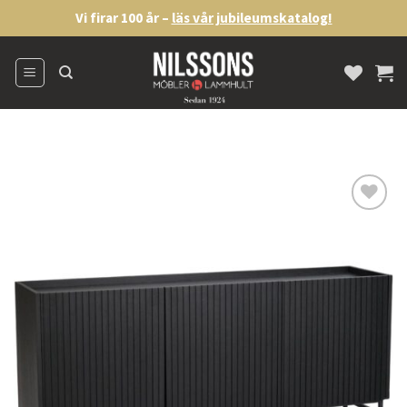
Skip
Vi firar 100 år –
läs vår jubileumskatalog!
to
content
Lägg
till i
önskelistan