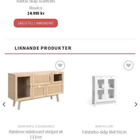
Halifax skåp svartbets
Rowico
14.995
kr
LÄGG TILL I VARUKORG
LIKNANDE PRODUKTER
Lägg
Lägg
till i
till i
önskelistan
önskelistan
SKÄNKAR & SIDEBOARDS
BOKHYLLOR
Rainbow sideboard vitoljad ek
Falsterbo skåp litet 90cm
133cm