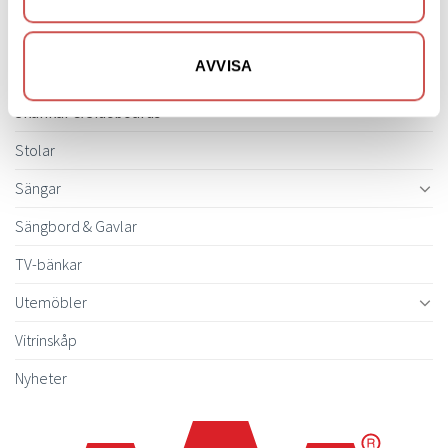
Soffor
AVVISA
Skrivbord
Skänkar & Sideboards
Stolar
Sängar
Sängbord & Gavlar
TV-bänkar
Utemöbler
Vitrinskåp
Nyheter