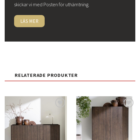
skickar vi med Posten för uthämtning.
LÄS MER
RELATERADE PRODUKTER
Lägg
Lägg
till i
till i
önskelistan
önskelistan