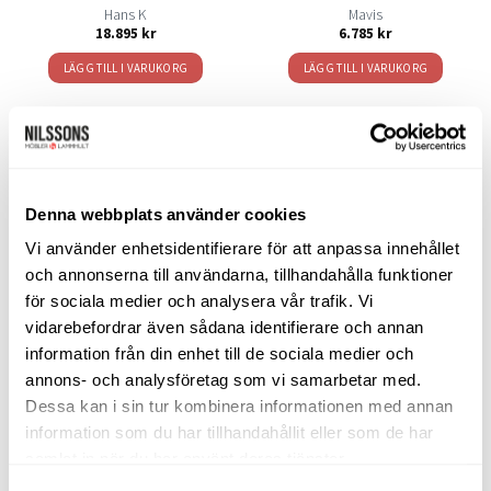
Hans K
Mavis
18.895
kr
6.785
kr
LÄGG TILL I VARUKORG
LÄGG TILL I VARUKORG
SORTIMENT
Denna webbplats använder cookies
Vi använder enhetsidentifierare för att anpassa innehållet
Barbord
och annonserna till användarna, tillhandahålla funktioner
för sociala medier och analysera vår trafik. Vi
Barstolar & Barpallar
vidarebefordrar även sådana identifierare och annan
Belysning
information från din enhet till de sociala medier och
annons- och analysföretag som vi samarbetar med.
Bokhyllor
Dessa kan i sin tur kombinera informationen med annan
information som du har tillhandahållit eller som de har
Byråer
samlat in när du har använt deras tjänster.
Bäddsoffor