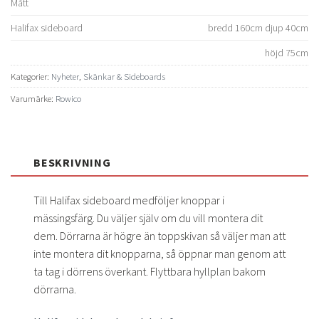
Mått
Halifax sideboard
bredd 160cm djup 40cm
höjd 75cm
Kategorier:
Nyheter
,
Skänkar & Sideboards
Varumärke:
Rowico
BESKRIVNING
Till Halifax sideboard medföljer knoppar i
mässingsfärg. Du väljer själv om du vill montera dit
dem. Dörrarna är högre än toppskivan så väljer man att
inte montera dit knopparna, så öppnar man genom att
ta tag i dörrens överkant. Flyttbara hyllplan bakom
dörrarna.