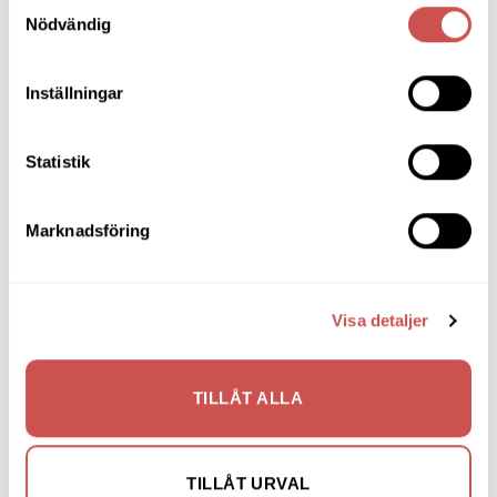
Samtyckesval
Nödvändig
Bänkar & Pallar
Fåtöljer
Inställningar
Hallmöbler
Inredning
Statistik
Ljusbelysta Glastavlor
Marknadsföring
Matbord & Köksbord
Matgrupper
Visa detaljer
Mattor
Möbelvård
TILLÅT ALLA
Pinnsoffor
Prissänkta utställningsmöbler
TILLÅT URVAL
Soffbord