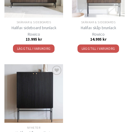
SKÄNKAR & SIDEBOARDS
SKÄNKAR & SIDEBOARDS
Halifax sideboard brunlack
Halifax skåp brunlack
Rowico
Rowico
13.995
kr
14.995
kr
LÄGG TILL I VARUKORG
LÄGG TILL I VARUKORG
Lägg
till i
önskelistan
NYHETER