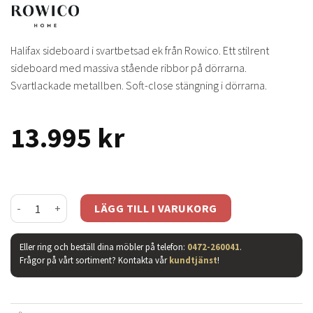
Halifax sideboard i svartbetsad ek från Rowico. Ett stilrent
sideboard med massiva stående ribbor på dörrarna.
Svartlackade metallben. Soft-close stängning i dörrarna.
13.995
kr
Halifax sideboard svartbets mängd
LÄGG TILL I VARUKORG
Eller ring och beställ dina möbler på telefon:
0472-260041
.
Frågor på vårt sortiment? Kontakta vår
kundtjänst
!