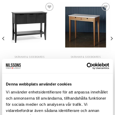
varianter.
De
olika
Lägg
Lägg
alternativen
till i
till i
kan
önskelistan
önskelistan
väljas
på
produktsidan
SKÄNKAR & SIDEBOARDS
SKÄNKAR & SIDEBOARDS
Klinte avlastningsbord svart
Ala 2 lådor ek/ kalksten
Torkelson
G.A.D.
7.365
kr
23.900
kr
Denna webbplats använder cookies
LÄGG TILL I VARUKORG
LÄGG TILL I VARUKORG
Vi använder enhetsidentifierare för att anpassa innehållet
och annonserna till användarna, tillhandahålla funktioner
för sociala medier och analysera vår trafik. Vi
vidarebefordrar även sådana identifierare och annan