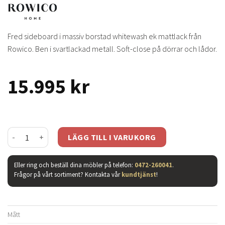
Fred sideboard i massiv borstad whitewash ek mattlack från
Rowico. Ben i svartlackad metall. Soft-close på dörrar och lådor.
15.995
kr
Fred sideboard whitewash mängd
LÄGG TILL I VARUKORG
Eller ring och beställ dina möbler på telefon:
0472-260041
.
Frågor på vårt sortiment? Kontakta vår
kundtjänst
!
Mått