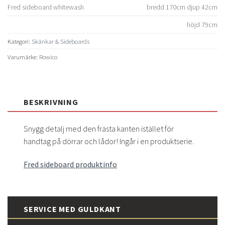
Fred sideboard whitewash
bredd 170cm djup 42cm
höjd 79cm
Kategori:
Skänkar & Sideboards
Varumärke:
Rowico
BESKRIVNING
Snygg detalj med den frästa kanten istället för
handtag på dörrar och lådor! Ingår i en produktserie.
Fred sideboard produktinfo
SERVICE MED GULDKANT