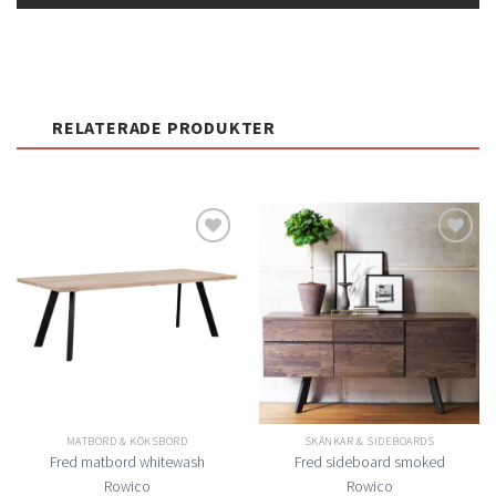
RELATERADE PRODUKTER
Lägg
Lägg
till i
till i
önskelistan
önskelistan
MATBORD & KÖKSBORD
SKÄNKAR & SIDEBOARDS
Fred matbord whitewash
Fred sideboard smoked
Rowico
Rowico