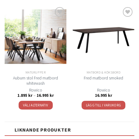
här
produkten
har
flera
Lägg
Lägg
varianter.
till i
till i
De
önskelistan
önskelistan
olika
alternativen
kan
väljas
på
MATGRUPPER
MATBORD & KÖKSBORD
produktsidan
Auburn stol Fred matbord
Fred matbord smoked
whitewash
Rowico
Rowico
Prisintervall:
1.895
kr
–
16.995
kr
16.995
kr
1.895 kr
till
VÄLJ ALTERNATIV
LÄGG TILL I VARUKORG
16.995 kr
Den
här
produkten
LIKNANDE PRODUKTER
har
flera