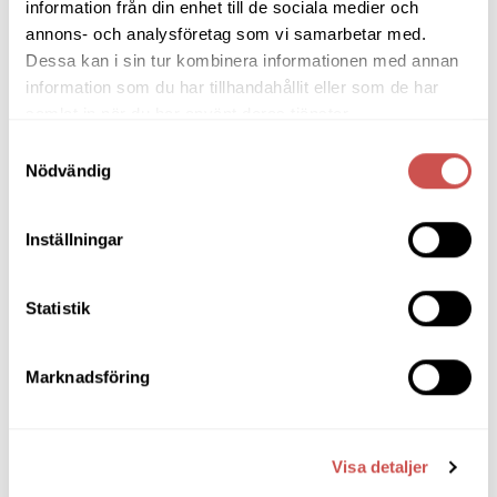
SORTIMENT
information från din enhet till de sociala medier och
annons- och analysföretag som vi samarbetar med.
Dessa kan i sin tur kombinera informationen med annan
Barbord
information som du har tillhandahållit eller som de har
Barstolar & Barpallar
samlat in när du har använt deras tjänster.
Samtyckesval
Belysning
Nödvändig
Bokhyllor
Byråer
Inställningar
Bäddsoffor
Statistik
Bänkar & Pallar
Fåtöljer
Marknadsföring
Hallmöbler
Inredning
Visa detaljer
Ljusbelysta Glastavlor