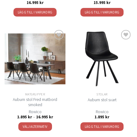
16.995
kr
15.995
kr
LÄGG TILL I VARUKORG
LÄGG TILL I VARUKORG
Lägg
Lägg
till i
till i
önskelistan
önskelistan
MATGRUPPER
STOLAR
Auburn stol Fred matbord
Auburn stol svart
smoked
Rowico
Rowico
Prisintervall:
1.895
kr
–
16.995
kr
1.895
kr
1.895 kr
till
VÄLJ ALTERNATIV
LÄGG TILL I VARUKORG
16.995 kr
Den