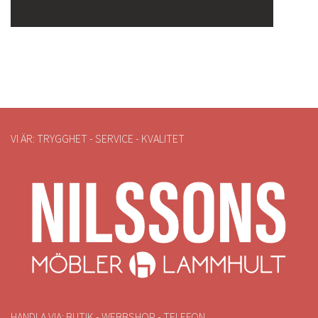
VI ÄR: TRYGGHET - SERVICE - KVALITET
HANDLA VIA: BUTIK - WEBBSHOP - TELEFON