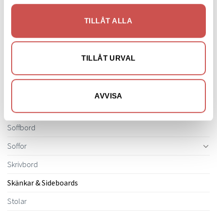
Matbord & Köksbord
TILLÅT ALLA
Matgrupper
Mattor
TILLÅT URVAL
Möbelvård
Pinnsoffor
AVVISA
Prissänkta utställningsmöbler
Soffbord
Soffor
Skrivbord
Skänkar & Sideboards
Stolar