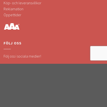
Köp- och leveransvillkor
Reklamation
Öppettider
FÖLJ OSS
Följ oss i sociala medier!
Håll dig uppdaterad om kampanjer & nyheter.
SÄKRA BETALNINGAR