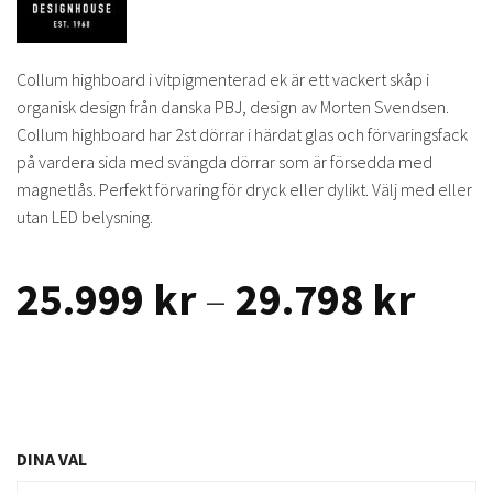
Collum highboard i vitpigmenterad ek är ett vackert skåp i
organisk design från danska PBJ, design av Morten Svendsen.
Collum highboard har 2st dörrar i härdat glas och förvaringsfack
på vardera sida med svängda dörrar som är försedda med
magnetlås. Perfekt förvaring för dryck eller dylikt. Välj med eller
utan LED belysning.
Prisi
25.999
kr
–
29.798
kr
25.9
till
29.7
DINA VAL