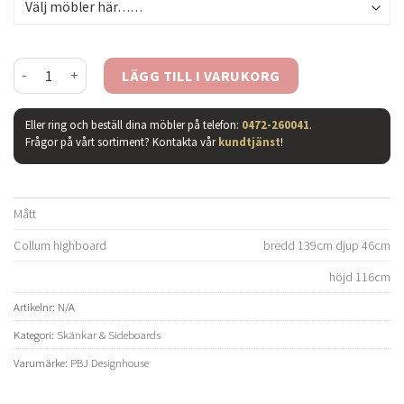
Collum highboard vitpigmenterad ek mängd
LÄGG TILL I VARUKORG
Eller ring och beställ dina möbler på telefon:
0472-260041
.
Frågor på vårt sortiment? Kontakta vår
kundtjänst
!
Mått
Collum highboard
bredd 139cm djup 46cm
höjd 116cm
Artikelnr:
N/A
Kategori:
Skänkar & Sideboards
Varumärke:
PBJ Designhouse