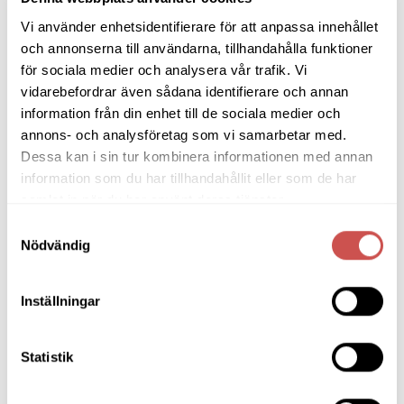
Vi använder enhetsidentifierare för att anpassa innehållet
och annonserna till användarna, tillhandahålla funktioner
för sociala medier och analysera vår trafik. Vi
SORTIMENT
vidarebefordrar även sådana identifierare och annan
information från din enhet till de sociala medier och
Barbord
annons- och analysföretag som vi samarbetar med.
Dessa kan i sin tur kombinera informationen med annan
Barstolar & Barpallar
information som du har tillhandahållit eller som de har
samlat in när du har använt deras tjänster.
Belysning
Samtyckesval
Bokhyllor
Nödvändig
Byråer
Inställningar
Bäddsoffor
Bänkar & Pallar
Statistik
Fåtöljer