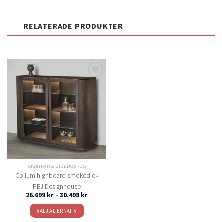
RELATERADE PRODUKTER
Lägg
till i
önskelistan
SKÄNKAR & SIDEBOARDS
Collum highboard smoked ek
PBJ Designhouse
Prisintervall:
26.699
kr
–
30.498
kr
26.699 kr
till
VÄLJ ALTERNATIV
30.498 kr