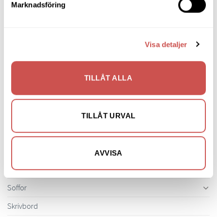
Hallmöbler
Marknadsföring
Inredning
Ljusbelysta Glastavlor
Visa detaljer
Matbord & Köksbord
Matgrupper
TILLÅT ALLA
Mattor
Möbelvård
TILLÅT URVAL
Pinnsoffor
Prissänkta utställningsmöbler
AVVISA
Soffbord
Soffor
Skrivbord