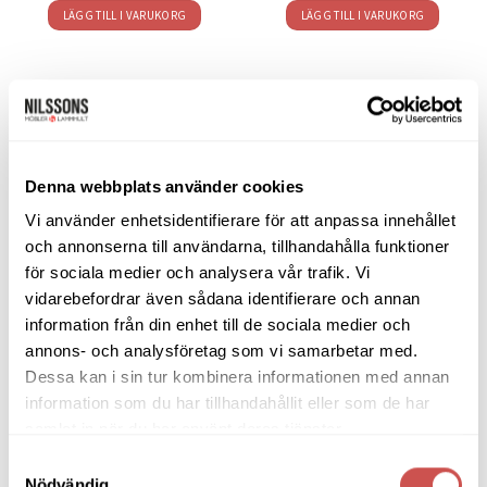
LÄGG TILL I VARUKORG
LÄGG TILL I VARUKORG
SORTIMENT
Denna webbplats använder cookies
Barbord
Vi använder enhetsidentifierare för att anpassa innehållet
och annonserna till användarna, tillhandahålla funktioner
Barstolar & Barpallar
för sociala medier och analysera vår trafik. Vi
Belysning
vidarebefordrar även sådana identifierare och annan
information från din enhet till de sociala medier och
Bokhyllor
annons- och analysföretag som vi samarbetar med.
Dessa kan i sin tur kombinera informationen med annan
Byråer
information som du har tillhandahållit eller som de har
Bäddsoffor
samlat in när du har använt deras tjänster.
Samtyckesval
Bänkar & Pallar
Nödvändig