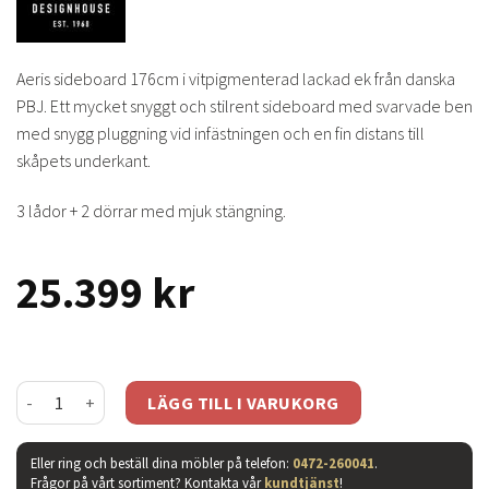
Aeris sideboard 176cm i vitpigmenterad lackad ek från danska
PBJ. Ett mycket snyggt och stilrent sideboard med svarvade ben
med snygg pluggning vid infästningen och en fin distans till
skåpets underkant.
3 lådor + 2 dörrar med mjuk stängning.
25.399
kr
Aeris sideboard 176cm vitpigmenterad ek mängd
LÄGG TILL I VARUKORG
Eller ring och beställ dina möbler på telefon:
0472-260041
.
Frågor på vårt sortiment? Kontakta vår
kundtjänst
!