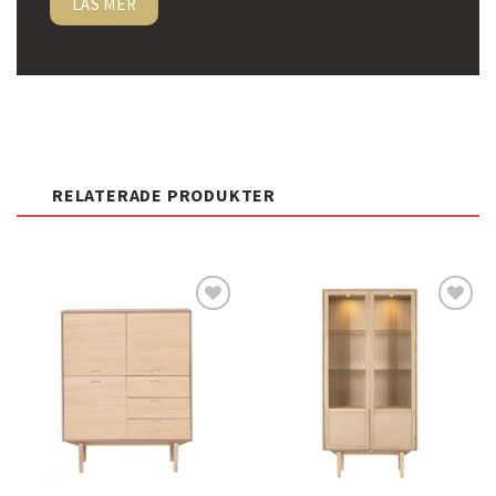
LÄS MER
RELATERADE PRODUKTER
Lägg
Lägg
till i
till i
önskelistan
önskelistan