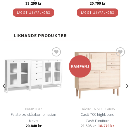
33.299
kr
20.799
kr
LÄGG TILL I VARUKORG
LÄGG TILL I VARUKORG
LIKNANDE PRODUKTER
Lägg
Lägg
till i
till i
önskelistan
önskelistan
BOKHYLLOR
SKÄNKAR & SIDEBOARDS
Falsterbo skåpkombination
Casö 700 highboard
Mavis
Casö Furniture
20.840
kr
21.505
kr
18.279
kr