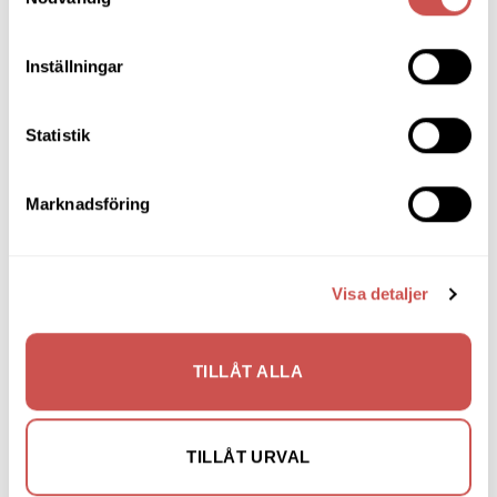
Fåtöljer
Hallmöbler
Inställningar
Inredning
Statistik
Ljusbelysta Glastavlor
Matbord & Köksbord
Marknadsföring
Matgrupper
Mattor
Visa detaljer
Möbelvård
Pinnsoffor
TILLÅT ALLA
Prissänkta utställningsmöbler
Soffbord
TILLÅT URVAL
Soffor