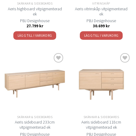
SKÄNKAR & SIDEBOARDS
VITRINSKÅP
Aeris highboard vitpigmenterad
Aeris vitrinskåp vitpigmenterad
ek
ek
PBJ Designhouse
PBJ Designhouse
27.799
kr
30.699
kr
LÄGG TILL I VARUKORG
LÄGG TILL I VARUKORG
Lägg
Lägg
till i
till i
önskelistan
önskelistan
SKÄNKAR & SIDEBOARDS
SKÄNKAR & SIDEBOARDS
Aeris sideboard 233cm
Aeris sideboard 118cm
vitpigmenterad ek
vitpigmenterad ek
PBJ Designhouse
PBJ Designhouse