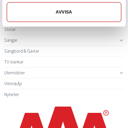
Skrivbord
AVVISA
Skänkar & Sideboards
Stolar
Sängar
Sängbord & Gavlar
TV-bänkar
Utemöbler
Vitrinskåp
Nyheter